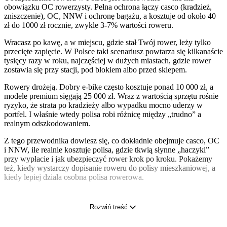
obowiązku OC rowerzysty. Pełna ochrona łączy casco (kradzież,
zniszczenie), OC, NNW i ochronę bagażu, a kosztuje od około 40
zł do 1000 zł rocznie, zwykle 3-7% wartości roweru.
Wracasz po kawę, a w miejscu, gdzie stał Twój rower, leży tylko
przecięte zapięcie. W Polsce taki scenariusz powtarza się kilkanaście
tysięcy razy w roku, najczęściej w dużych miastach, gdzie rower
zostawia się przy stacji, pod blokiem albo przed sklepem.
Rowery drożeją. Dobry e-bike często kosztuje ponad 10 000 zł, a
modele premium sięgają 25 000 zł. Wraz z wartością sprzętu rośnie
ryzyko, że strata po kradzieży albo wypadku mocno uderzy w
portfel. I właśnie wtedy polisa robi różnicę między „trudno” a
realnym odszkodowaniem.
Z tego przewodnika dowiesz się, co dokładnie obejmuje casco, OC
i NNW, ile realnie kosztuje polisa, gdzie tkwią słynne „haczyki”
przy wypłacie i jak ubezpieczyć rower krok po kroku. Pokażemy
też, kiedy wystarczy dopisanie roweru do polisy mieszkaniowej, a
kiedy lepiej działa osobna polisa rowerowa.
Najważniejsze informacje
Rozwiń treść
Ubezpieczenie roweru w Polsce jest dobrowolne — brak
obowiązku OC rowerzysty