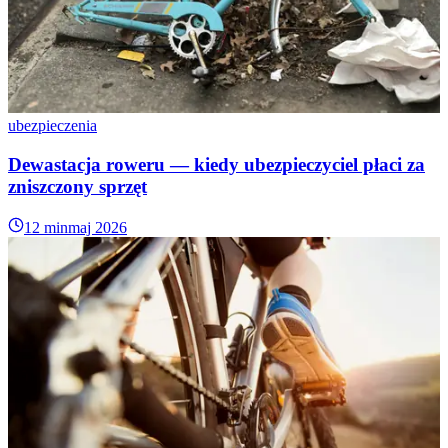
ubezpieczenia
Dewastacja roweru — kiedy ubezpieczyciel płaci za
zniszczony sprzęt
12 min
maj 2026