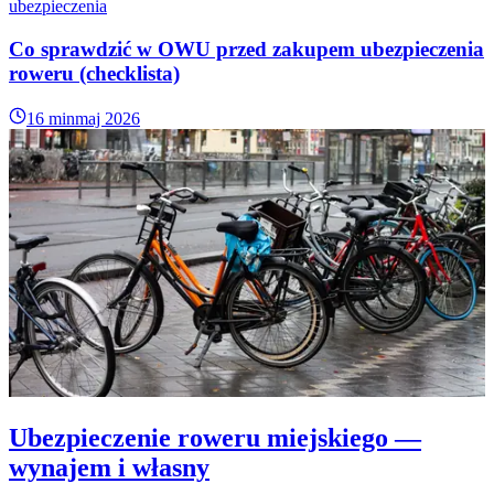
ubezpieczenia
Co sprawdzić w OWU przed zakupem ubezpieczenia
roweru (checklista)
16 min
maj 2026
Ubezpieczenie roweru miejskiego —
wynajem i własny