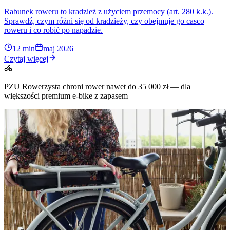
Rabunek roweru to kradzież z użyciem przemocy (art. 280 k.k.).
Sprawdź, czym różni się od kradzieży, czy obejmuje go casco
roweru i co robić po napadzie.
12 min
maj 2026
Czytaj więcej
PZU Rowerzysta chroni rower nawet do 35 000 zł — dla
większości premium e-bike z zapasem