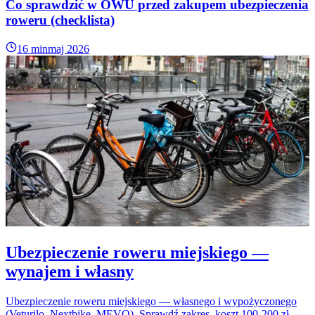
Co sprawdzić w OWU przed zakupem ubezpieczenia
roweru (checklista)
16 min
maj 2026
Ubezpieczenie roweru miejskiego —
wynajem i własny
Ubezpieczenie roweru miejskiego — własnego i wypożyczonego
(Veturilo, Nextbike, MEVO). Sprawdź zakres, koszt 100-200 zł