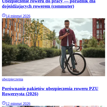
Ubezpieczenie roweru do pracy — poradnik dla
dojeżdżających rowerem (commuter)
14 min
maj 2026
ubezpieczenia
Porównanie pakietów ubezpieczenia roweru PZU
Rowerzysta (2026)
12 min
maj 2026