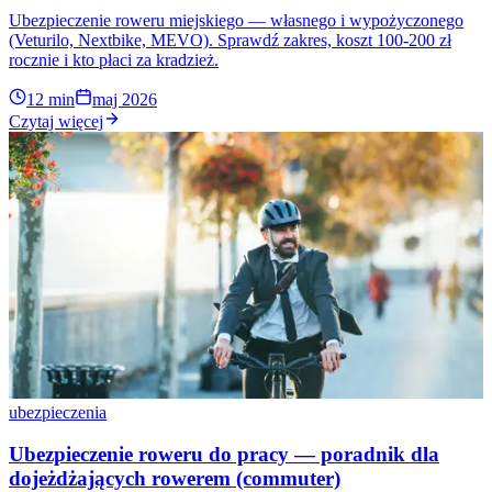
Ubezpieczenie roweru miejskiego — własnego i wypożyczonego
(Veturilo, Nextbike, MEVO). Sprawdź zakres, koszt 100-200 zł
rocznie i kto płaci za kradzież.
12 min
maj 2026
Czytaj więcej
ubezpieczenia
Ubezpieczenie roweru do pracy — poradnik dla
dojeżdżających rowerem (commuter)