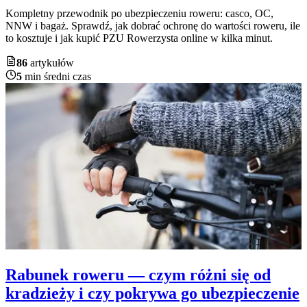
Kompletny przewodnik po ubezpieczeniu roweru: casco, OC,
NNW i bagaż. Sprawdź, jak dobrać ochronę do wartości roweru, ile
to kosztuje i jak kupić PZU Rowerzysta online w kilka minut.
86
artykułów
5
min średni czas
Rabunek roweru — czym różni się od
kradzieży i czy pokrywa go ubezpieczenie