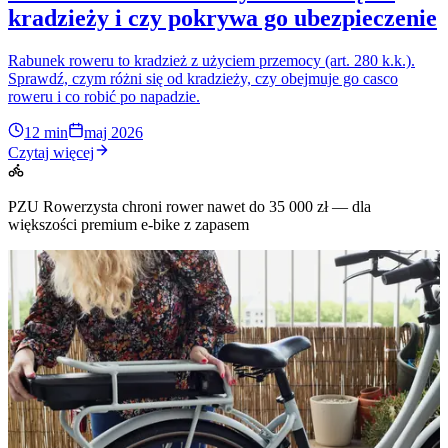
kradzieży i czy pokrywa go ubezpieczenie
Rabunek roweru to kradzież z użyciem przemocy (art. 280 k.k.).
Sprawdź, czym różni się od kradzieży, czy obejmuje go casco
roweru i co robić po napadzie.
12 min
maj 2026
Czytaj więcej
PZU Rowerzysta chroni rower nawet do 35 000 zł — dla
większości premium e-bike z zapasem