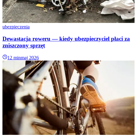
ubezpieczenia
Dewastacja roweru — kiedy ubezpieczyciel płaci za
zniszczony sprzęt
12 min
maj 2026