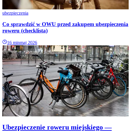
ubezpieczenia
Co sprawdzić w OWU przed zakupem ubezpieczenia
roweru (checklista)
16 min
maj 2026
Ubezpieczenie roweru miejskiego —