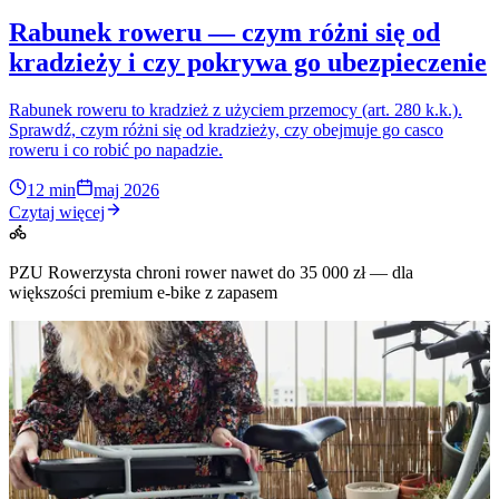
Rabunek roweru — czym różni się od
kradzieży i czy pokrywa go ubezpieczenie
Rabunek roweru to kradzież z użyciem przemocy (art. 280 k.k.).
Sprawdź, czym różni się od kradzieży, czy obejmuje go casco
roweru i co robić po napadzie.
12 min
maj 2026
Czytaj więcej
PZU Rowerzysta chroni rower nawet do 35 000 zł — dla
większości premium e-bike z zapasem