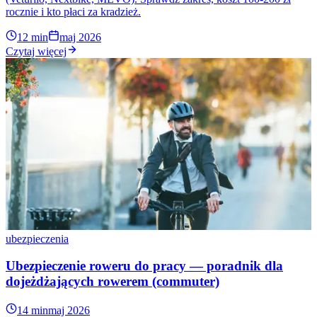
rocznie i kto płaci za kradzież.
12 min
maj 2026
Czytaj więcej
ubezpieczenia
Ubezpieczenie roweru do pracy — poradnik dla
dojeżdżających rowerem (commuter)
14 min
maj 2026