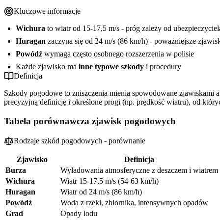
Odmowa odszkodowania za szkody pogodowe - co robić
Jakie dokumenty przygotować
Błędy przy dokumentacji i zgłoszeniu
Kluczowe informacje
Podsumowanie - kluczowe wnioski
Co po zgłoszeniu
Jak uniknąć każdego błędu
Procedura odwołania od decyzji
Gdzie szukać pomocy
Wichura
to wiatr od 15-17,5 m/s - próg zależy od ubezpieczyciel
Huragan
zaczyna się od 24 m/s (86 km/h) - poważniejsze zjawis
Powódź
wymaga często osobnego rozszerzenia w polisie
Każde zjawisko ma
inne typowe szkody
i procedury
Definicja
Szkody pogodowe to zniszczenia mienia spowodowane zjawiskami a
precyzyjną definicję i określone progi (np. prędkość wiatru), od któ
Tabela porównawcza zjawisk pogodowych
Rodzaje szkód pogodowych - porównanie
Zjawisko
Definicja
Burza
Wyładowania atmosferyczne z deszczem i wiatrem
Wichura
Wiatr 15-17,5 m/s (54-63 km/h)
Huragan
Wiatr od 24 m/s (86 km/h)
Powódź
Woda z rzeki, zbiornika, intensywnych opadów
Grad
Opady lodu