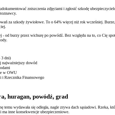
udokumentować zniszczenia zdjęciami i zgłosić szkodę ubezpieczyciel
czoznawcy.
owań za szkody żywiołowe. To o 64% więcej niż rok wcześniej. Burze,
iej.
- od burzy przez wichurę po powódź. Bez względu na to, co Cię spotka
kody.
 3 dni)
j najważniejszy dowód
kodami
icje w OWU
i i Rzecznika Finansowego
rad
ra, huragan, powódź, grad
ażne
inę temu wydawała się odległa, nagle zrywa dach sąsiadowi. Rzeka, któ
- i ma inne konsekwencje ubezpieczeniowe.