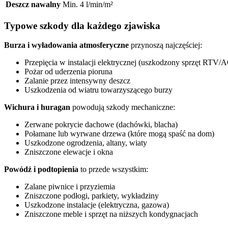
Deszcz nawalny
Min. 4 l/min/m²
Typowe szkody dla każdego zjawiska
Burza i wyładowania atmosferyczne
przynoszą najczęściej:
Przepięcia w instalacji elektrycznej (uszkodzony sprzęt RTV
Pożar od uderzenia pioruna
Zalanie przez intensywny deszcz
Uszkodzenia od wiatru towarzyszącego burzy
Wichura i huragan
powodują szkody mechaniczne:
Zerwane pokrycie dachowe (dachówki, blacha)
Połamane lub wyrwane drzewa (które mogą spaść na dom)
Uszkodzone ogrodzenia, altany, wiaty
Zniszczone elewacje i okna
Powódź i podtopienia
to przede wszystkim:
Zalane piwnice i przyziemia
Zniszczone podłogi, parkiety, wykładziny
Uszkodzone instalacje (elektryczna, gazowa)
Zniszczone meble i sprzęt na niższych kondygnacjach