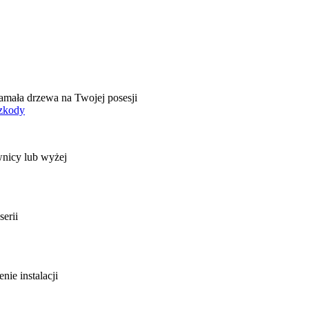
amała drzewa na Twojej posesji
szkody
wnicy lub wyżej
erii
nie instalacji