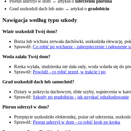
Piorun uderzył w dom → artykuł o
uderzeniu pioruna
Grad uszkodził dach lub auto → artykuł o
gradobiciu
Nawigacja według typu szkody
Wiatr uszkodził Twój dom?
Burza lub wichura zerwała dachówki, uszkodziła elewację, poł
Sprawdź:
Co robić po wichurze - zabezpieczenie i zgłoszenie 
Woda zalała Twój dom?
Rzeka wylała, studzienka nie dała rady, woda wdarła się do pi
Sprawdź:
Powódź - co robić przed, w trakcie i po
Grad uszkodził dach lub samochód?
Dziury w pokryciu dachowym, zbite szyby, wgniecenia w karos
Sprawdź:
Szkody po gradobiciu - jak uzyskać odszkodowanie
Piorun uderzył w dom?
Przepięcie uszkodziło elektronikę, pożar od uderzenia, uszkodze
Sprawdź:
Piorun uderzył w dom - co robić krok po kroku