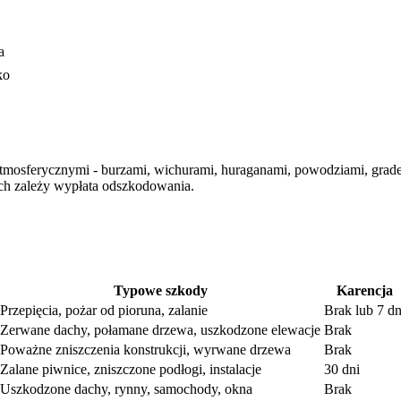
a
ko
tmosferycznymi - burzami, wichurami, huraganami, powodziami, gra
rych zależy wypłata odszkodowania.
Typowe szkody
Karencja
Przepięcia, pożar od pioruna, zalanie
Brak lub 7 dn
Zerwane dachy, połamane drzewa, uszkodzone elewacje
Brak
Poważne zniszczenia konstrukcji, wyrwane drzewa
Brak
Zalane piwnice, zniszczone podłogi, instalacje
30 dni
Uszkodzone dachy, rynny, samochody, okna
Brak