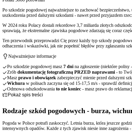
Po szkodzie pogodowej najważniejsze to zachować bezpieczeństwo, 
uszkodzenia przed dalszymi szkodami - nawet przed przyjazdem rze
W 2024 roku Polacy dostali rekordowe 3,7 miliarda złotych odszkod
sprawiają, że ekstremalne zjawiska pogodowe zdarzają się coraz częśc
Ten przewodnik przeprowadzi Cię przez każdy typ szkody pogodowej 
odhaczenia i wskazówki, jak nie popełnić błędów przy zgłaszaniu sz
Najważniejsze informacje
Po szkodzie pogodowej masz
7 dni
na zgłoszenie (niektóre polisy -
Zrób
dokumentację fotograficzną PRZED naprawami
- to Twó
Masz
prawo i obowiązek
zabezpieczyć mienie przed dalszymi sz
Wichura
w polisach zaczyna się od 15-17,5 m/s - sprawdź defin
Odmowa odszkodowania
to nie koniec
- masz prawo do reklamacj
Pokaż spis treści
Rodzaje szkód pogodowych - burza, wichura, huragan, powódź, g
Która sytuacja Ciebie dotyczy - mapa nawigacyjna
Tabela porównawcza zjawisk pogodowych
Rodzaje szkód pogodowych - burza, wichu
Szkoda pogodowa krok po kroku - co robić (uniwersalne kroki)
Typowe szkody dla każdego zjawiska
Nawigacja według typu szkody
Definicje zjawisk pogodowych w ubezpieczeniach - dlaczego to w
Bezpieczeństwo przede wszystkim
Pogoda w Polsce potrafi zaskoczyć. Letnia burza, która jeszcze godz
Jak zgłosić szkodę pogodową - terminy, dokumenty, procedura
Dokumentacja - jak robić zdjęcia
Tabela progów dla różnych zjawisk
intensywnych opadów. Każde z tych zjawisk niesie inne zagrożenia 
Najczęstsze błędy przy szkodach pogodowych - jak ich uniknąć
Zabezpieczenie przed dalszymi szkodami
Dlaczego definicje się różnią
Krok po kroku: zgłoszenie szkody