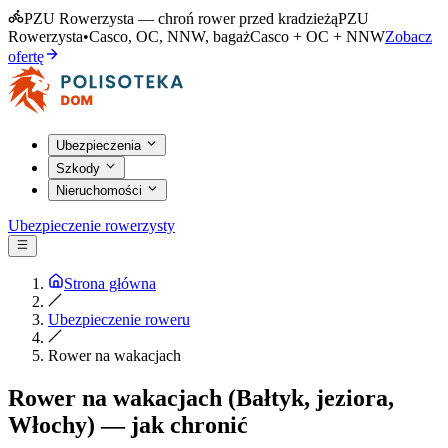
PZU Rowerzysta — chroń rower przed kradzieżą
PZU
Rowerzysta
•
Casco, OC, NNW, bagaż
Casco + OC + NNW
Zobacz
ofertę
Ubezpieczenia
Szkody
Nieruchomości
Ubezpieczenie rowerzysty
Strona główna
Ubezpieczenie roweru
Rower na wakacjach
Rower na wakacjach (Bałtyk, jeziora,
Włochy) — jak chronić