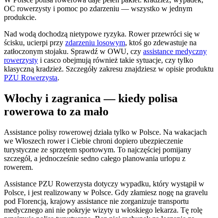
OC rowerzysty i pomoc po zdarzeniu — wszystko w jednym
produkcie.
Nad wodą dochodzą nietypowe ryzyka. Rower przewróci się w
ścisku, ucierpi przy
zdarzeniu losowym
, ktoś go zdewastuje na
zatłoczonym stojaku. Sprawdź w OWU, czy
assistance medyczny
rowerzysty
i casco obejmują również takie sytuacje, czy tylko
klasyczną kradzież. Szczegóły zakresu znajdziesz w opisie produktu
PZU Rowerzysta
.
Włochy i zagranica — kiedy polisa
rowerowa to za mało
Assistance polisy rowerowej działa tylko w Polsce. Na wakacjach
we Włoszech rower i Ciebie chroni dopiero ubezpieczenie
turystyczne ze sprzętem sportowym. To najczęściej pomijany
szczegół, a jednocześnie sedno całego planowania urlopu z
rowerem.
Assistance PZU Rowerzysta dotyczy wypadku, który wystąpił w
Polsce, i jest realizowany w Polsce. Gdy złamiesz nogę na gravelu
pod Florencją, krajowy assistance nie zorganizuje transportu
medycznego ani nie pokryje wizyty u włoskiego lekarza. Tę rolę