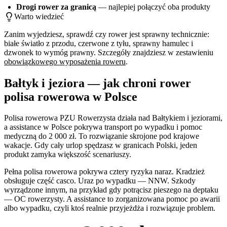
Drogi rower za granicą
— najlepiej połączyć oba produkty
Warto wiedzieć
Zanim wyjedziesz, sprawdź czy rower jest sprawny technicznie:
białe światło z przodu, czerwone z tyłu, sprawny hamulec i
dzwonek to wymóg prawny. Szczegóły znajdziesz w zestawieniu
obowiązkowego wyposażenia roweru
.
Bałtyk i jeziora — jak chroni rower
polisa rowerowa w Polsce
Polisa rowerowa PZU Rowerzysta działa nad Bałtykiem i jeziorami,
a assistance w Polsce pokrywa transport po wypadku i pomoc
medyczną do 2 000 zł. To rozwiązanie skrojone pod krajowe
wakacje. Gdy cały urlop spędzasz w granicach Polski, jeden
produkt zamyka większość scenariuszy.
Pełna polisa rowerowa pokrywa cztery ryzyka naraz. Kradzież
obsługuje część casco. Uraz po wypadku — NNW. Szkody
wyrządzone innym, na przykład gdy potrącisz pieszego na deptaku
— OC rowerzysty. A assistance to zorganizowana pomoc po awarii
albo wypadku, czyli ktoś realnie przyjeżdża i rozwiązuje problem.