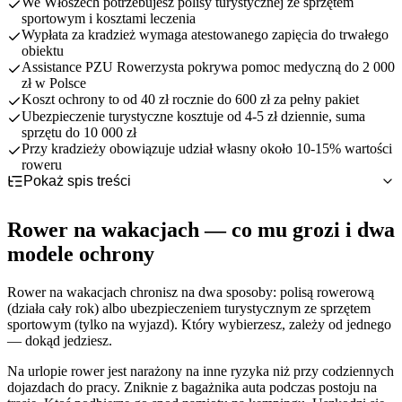
We Włoszech potrzebujesz polisy turystycznej ze sprzętem
sportowym i kosztami leczenia
Wypłata za kradzież wymaga atestowanego zapięcia do trwałego
obiektu
Assistance PZU Rowerzysta pokrywa pomoc medyczną do 2 000
zł w Polsce
Koszt ochrony to od 40 zł rocznie do 600 zł za pełny pakiet
Ubezpieczenie turystyczne kosztuje od 4-5 zł dziennie, suma
sprzętu do 10 000 zł
Przy kradzieży obowiązuje udział własny około 10-15% wartości
roweru
Pokaż spis treści
Rower na wakacjach — co mu grozi i dwa modele ochrony
Bałtyk i jeziora — jak chroni rower polisa rowerowa w Polsce
Rower na wakacjach — co mu grozi i dwa
Włochy i zagranica — kiedy polisa rowerowa to za mało
Kradzież roweru z bagażnika auta i z kempingu — warunki
modele ochrony
wypłaty
Uszkodzenie w transporcie i wypożyczony rower za granicą
Rower na wakacjach chronisz na dwa sposoby: polisą rowerową
Ile kosztuje ochrona roweru na wakacjach w 2026?
(działa cały rok) albo ubezpieczeniem turystycznym ze sprzętem
Polisa rowerowa vs ubezpieczenie turystyczne — co wybrać na
sportowym (tylko na wyjazd). Który wybierzesz, zależy od jednego
wakacje
— dokąd jedziesz.
Najczęstsze błędy, przez które tracisz odszkodowanie na
wakacjach
Na urlopie rower jest narażony na inne ryzyka niż przy codziennych
Kradzież lub wypadek za granicą — krok po kroku
dojazdach do pracy. Zniknie z bagażnika auta podczas postoju na