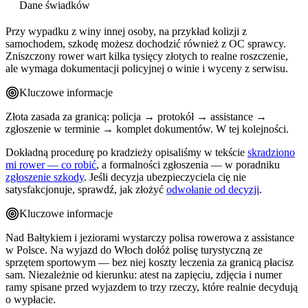
Dane świadków
Przy wypadku z winy innej osoby, na przykład kolizji z
samochodem, szkodę możesz dochodzić również z OC sprawcy.
Zniszczony rower wart kilka tysięcy złotych to realne roszczenie,
ale wymaga dokumentacji policyjnej o winie i wyceny z serwisu.
Kluczowe informacje
Złota zasada za granicą: policja → protokół → assistance →
zgłoszenie w terminie → komplet dokumentów. W tej kolejności.
Dokładną procedurę po kradzieży opisaliśmy w tekście
skradziono
mi rower — co robić
, a formalności zgłoszenia — w poradniku
zgłoszenie szkody
. Jeśli decyzja ubezpieczyciela cię nie
satysfakcjonuje, sprawdź, jak złożyć
odwołanie od decyzji
.
Kluczowe informacje
Nad Bałtykiem i jeziorami wystarczy polisa rowerowa z assistance
w Polsce. Na wyjazd do Włoch dołóż polisę turystyczną ze
sprzętem sportowym — bez niej koszty leczenia za granicą płacisz
sam. Niezależnie od kierunku: atest na zapięciu, zdjęcia i numer
ramy spisane przed wyjazdem to trzy rzeczy, które realnie decydują
o wypłacie.