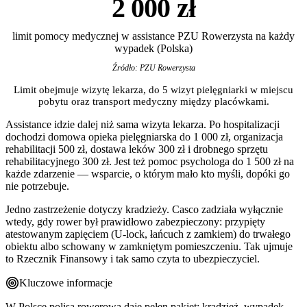
2 000 zł
limit pomocy medycznej w assistance PZU Rowerzysta na każdy
wypadek (Polska)
Źródło: PZU Rowerzysta
Limit obejmuje wizytę lekarza, do 5 wizyt pielęgniarki w miejscu
pobytu oraz transport medyczny między placówkami.
Assistance idzie dalej niż sama wizyta lekarza. Po hospitalizacji
dochodzi domowa opieka pielęgniarska do 1 000 zł, organizacja
rehabilitacji 500 zł, dostawa leków 300 zł i drobnego sprzętu
rehabilitacyjnego 300 zł. Jest też pomoc psychologa do 1 500 zł na
każde zdarzenie — wsparcie, o którym mało kto myśli, dopóki go
nie potrzebuje.
Jedno zastrzeżenie dotyczy kradzieży. Casco zadziała wyłącznie
wtedy, gdy rower był prawidłowo zabezpieczony: przypięty
atestowanym zapięciem (U-lock, łańcuch z zamkiem) do trwałego
obiektu albo schowany w zamkniętym pomieszczeniu. Tak ujmuje
to Rzecznik Finansowy i tak samo czyta to ubezpieczyciel.
Kluczowe informacje
W Polsce polisa rowerowa daje pełen pakiet: kradzież, wypadek,