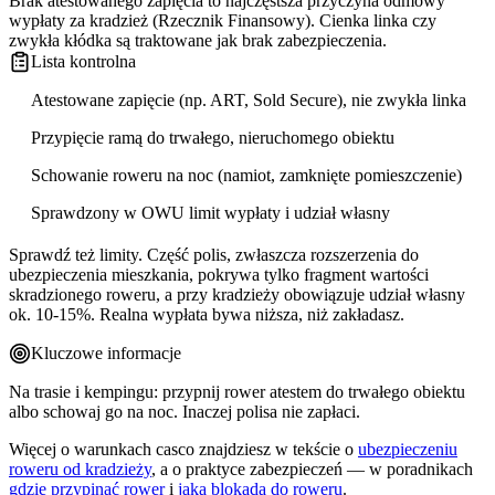
Brak atestowanego zapięcia to najczęstsza przyczyna odmowy
wypłaty za kradzież (Rzecznik Finansowy). Cienka linka czy
zwykła kłódka są traktowane jak brak zabezpieczenia.
Lista kontrolna
Atestowane zapięcie (np. ART, Sold Secure), nie zwykła linka
Przypięcie ramą do trwałego, nieruchomego obiektu
Schowanie roweru na noc (namiot, zamknięte pomieszczenie)
Sprawdzony w OWU limit wypłaty i udział własny
Sprawdź też limity. Część polis, zwłaszcza rozszerzenia do
ubezpieczenia mieszkania, pokrywa tylko fragment wartości
skradzionego roweru, a przy kradzieży obowiązuje udział własny
ok. 10-15%. Realna wypłata bywa niższa, niż zakładasz.
Kluczowe informacje
Na trasie i kempingu: przypnij rower atestem do trwałego obiektu
albo schowaj go na noc. Inaczej polisa nie zapłaci.
Więcej o warunkach casco znajdziesz w tekście o
ubezpieczeniu
roweru od kradzieży
, a o praktyce zabezpieczeń — w poradnikach
gdzie przypinać rower
i
jaka blokada do roweru
.