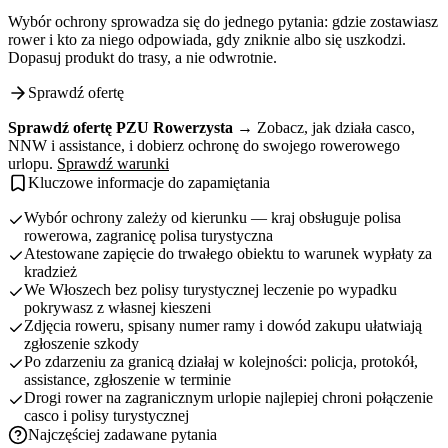
Wybór ochrony sprowadza się do jednego pytania: gdzie zostawiasz
rower i kto za niego odpowiada, gdy zniknie albo się uszkodzi.
Dopasuj produkt do trasy, a nie odwrotnie.
Sprawdź ofertę
Sprawdź ofertę PZU Rowerzysta →
Zobacz, jak działa casco,
NNW i assistance, i dobierz ochronę do swojego rowerowego
urlopu.
Sprawdź warunki
Kluczowe informacje do zapamiętania
Wybór ochrony zależy od kierunku — kraj obsługuje polisa
rowerowa, zagranicę polisa turystyczna
Atestowane zapięcie do trwałego obiektu to warunek wypłaty za
kradzież
We Włoszech bez polisy turystycznej leczenie po wypadku
pokrywasz z własnej kieszeni
Zdjęcia roweru, spisany numer ramy i dowód zakupu ułatwiają
zgłoszenie szkody
Po zdarzeniu za granicą działaj w kolejności: policja, protokół,
assistance, zgłoszenie w terminie
Drogi rower na zagranicznym urlopie najlepiej chroni połączenie
casco i polisy turystycznej
Najczęściej zadawane pytania