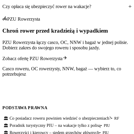
Czy opłaca się ubezpieczyć rower na wakacje?
PZU Rowerzysta
Chroń rower przed kradzieżą i wypadkiem
PZU Rowerzysta łączy casco, OC, NNW i bagaż w jednej polisie.
Dobierz zakres do swojego roweru i sposobu jazdy.
Zobacz ofertę PZU Rowerzysta
Casco roweru, OC rowerzysty, NNW, bagaż — wybierz to, co
potrzebujesz
PODSTAWA PRAWNA
Co posiadacz roweru powinien wiedzieć o ubezpieczeniach?
RF
🏛
Poradnik turystyczny PIU – na wakacje tylko z polisą
PIU
🏛
Rowerzyści i kierowcy – siedem grzechów głównych
PIU
🏛