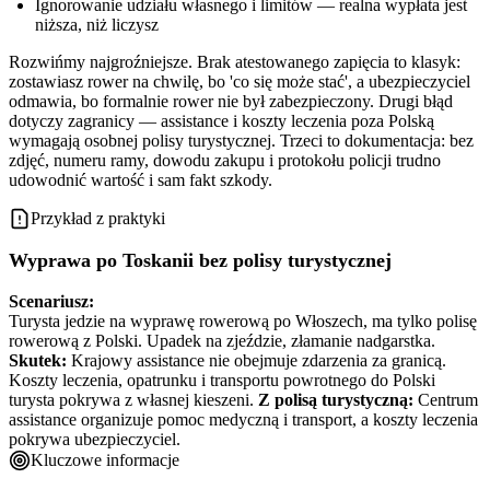
Ignorowanie udziału własnego i limitów — realna wypłata jest
niższa, niż liczysz
Rozwińmy najgroźniejsze. Brak atestowanego zapięcia to klasyk:
zostawiasz rower na chwilę, bo 'co się może stać', a ubezpieczyciel
odmawia, bo formalnie rower nie był zabezpieczony. Drugi błąd
dotyczy zagranicy — assistance i koszty leczenia poza Polską
wymagają osobnej polisy turystycznej. Trzeci to dokumentacja: bez
zdjęć, numeru ramy, dowodu zakupu i protokołu policji trudno
udowodnić wartość i sam fakt szkody.
Przykład z praktyki
Wyprawa po Toskanii bez polisy turystycznej
Scenariusz:
Turysta jedzie na wyprawę rowerową po Włoszech, ma tylko polisę
rowerową z Polski. Upadek na zjeździe, złamanie nadgarstka.
Skutek:
Krajowy assistance nie obejmuje zdarzenia za granicą.
Koszty leczenia, opatrunku i transportu powrotnego do Polski
turysta pokrywa z własnej kieszeni.
Z polisą turystyczną:
Centrum
assistance organizuje pomoc medyczną i transport, a koszty leczenia
pokrywa ubezpieczyciel.
Kluczowe informacje