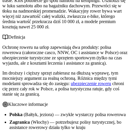
trasie. Ktoś podbierze go spod namiotu na kempingu. Uszkodzi się
w luku samolotu albo na bagażniku dachowym. Przewróci się w
tłoku na nadmorskiej promenadzie. Wakacyjny rower bywa wart
więcej niż zawartość całej walizki, zwłaszcza e-bike, którego
średnia wartość przekracza dziś 10 000 zł, a modele premium
kosztują nawet 25 000 zł.
Definicja
Ochronę roweru na urlop zapewniają dwa produkty: polisa
rowerowa (całoroczne casco, NNW, OC i assistance w Polsce) oraz
ubezpieczenie turystyczne ze sprzętem sportowym (tylko na czas
wyjazdu, ale z kosztami leczenia i assistance za granicą).
Im droższy i cięższy sprzęt zabierasz na dłuższą wyprawę, tym
mocniejszy argument za realną ochroną. Różnica między tymi
modelami sprowadza się do zasięgu:
ubezpieczenie roweru
chroni
cię przez cały rok w Polsce, a polisa turystyczna ratuje, gdy coś
stanie się za granicą.
Kluczowe informacje
Polska
(Bałtyk, jeziora) — zwykle wystarczy polisa rowerowa
Zagranica
(Włochy) — potrzebujesz polisy turystycznej, bo
assistance rowerowy działa tylko w kraju