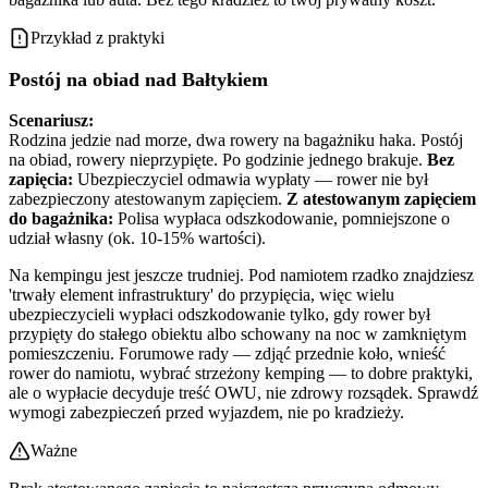
Przykład z praktyki
Postój na obiad nad Bałtykiem
Scenariusz:
Rodzina jedzie nad morze, dwa rowery na bagażniku haka. Postój
na obiad, rowery nieprzypięte. Po godzinie jednego brakuje.
Bez
zapięcia:
Ubezpieczyciel odmawia wypłaty — rower nie był
zabezpieczony atestowanym zapięciem.
Z atestowanym zapięciem
do bagażnika:
Polisa wypłaca odszkodowanie, pomniejszone o
udział własny (ok. 10-15% wartości).
Na kempingu jest jeszcze trudniej. Pod namiotem rzadko znajdziesz
'trwały element infrastruktury' do przypięcia, więc wielu
ubezpieczycieli wypłaci odszkodowanie tylko, gdy rower był
przypięty do stałego obiektu albo schowany na noc w zamkniętym
pomieszczeniu. Forumowe rady — zdjąć przednie koło, wnieść
rower do namiotu, wybrać strzeżony kemping — to dobre praktyki,
ale o wypłacie decyduje treść OWU, nie zdrowy rozsądek. Sprawdź
wymogi zabezpieczeń przed wyjazdem, nie po kradzieży.
Ważne