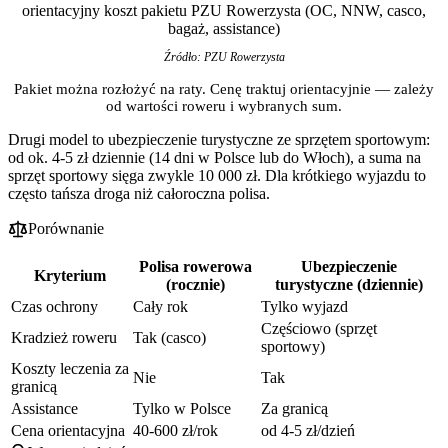
orientacyjny koszt pakietu PZU Rowerzysta (OC, NNW, casco,
bagaż, assistance)
Źródło: PZU Rowerzysta
Pakiet można rozłożyć na raty. Cenę traktuj orientacyjnie — zależy
od wartości roweru i wybranych sum.
Drugi model to ubezpieczenie turystyczne ze sprzętem sportowym:
od ok. 4-5 zł dziennie (14 dni w Polsce lub do Włoch), a suma na
sprzęt sportowy sięga zwykle 10 000 zł. Dla krótkiego wyjazdu to
często tańsza droga niż całoroczna polisa.
Porównanie
Polisa rowerowa
Ubezpieczenie
Kryterium
(rocznie)
turystyczne (dziennie)
Czas ochrony
Cały rok
Tylko wyjazd
Częściowo (sprzęt
Kradzież roweru
Tak (casco)
sportowy)
Koszty leczenia za
Nie
Tak
granicą
Assistance
Tylko w Polsce
Za granicą
Cena orientacyjna
40-600 zł/rok
od 4-5 zł/dzień