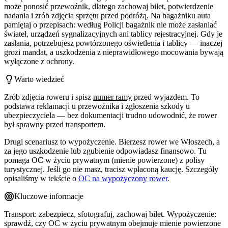
może ponosić przewoźnik, dlatego zachowaj bilet, potwierdzenie
nadania i zrób zdjęcia sprzętu przed podróżą. Na bagażniku auta
pamiętaj o przepisach: według Policji bagażnik nie może zasłaniać
świateł, urządzeń sygnalizacyjnych ani tablicy rejestracyjnej. Gdy je
zasłania, potrzebujesz powtórzonego oświetlenia i tablicy — inaczej
grozi mandat, a uszkodzenia z nieprawidłowego mocowania bywają
wyłączone z ochrony.
Warto wiedzieć
Zrób zdjęcia roweru i spisz
numer ramy
przed wyjazdem. To
podstawa reklamacji u przewoźnika i zgłoszenia szkody u
ubezpieczyciela — bez dokumentacji trudno udowodnić, że rower
był sprawny przed transportem.
Drugi scenariusz to wypożyczenie. Bierzesz rower we Włoszech, a
za jego uszkodzenie lub zgubienie odpowiadasz finansowo. Tu
pomaga OC w życiu prywatnym (mienie powierzone) z polisy
turystycznej. Jeśli go nie masz, tracisz wpłaconą kaucję. Szczegóły
opisaliśmy w tekście o
OC na wypożyczony rower
.
Kluczowe informacje
Transport: zabezpiecz, sfotografuj, zachowaj bilet. Wypożyczenie:
sprawdź, czy OC w życiu prywatnym obejmuje mienie powierzone