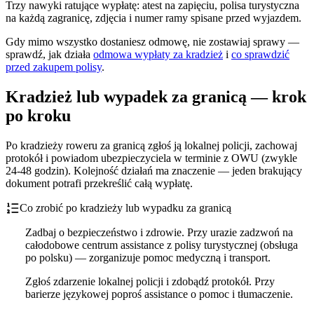
Trzy nawyki ratujące wypłatę: atest na zapięciu, polisa turystyczna
na każdą zagranicę, zdjęcia i numer ramy spisane przed wyjazdem.
Gdy mimo wszystko dostaniesz odmowę, nie zostawiaj sprawy —
sprawdź, jak działa
odmowa wypłaty za kradzież
i
co sprawdzić
przed zakupem polisy
.
Kradzież lub wypadek za granicą — krok
po kroku
Po kradzieży roweru za granicą zgłoś ją lokalnej policji, zachowaj
protokół i powiadom ubezpieczyciela w terminie z OWU (zwykle
24-48 godzin). Kolejność działań ma znaczenie — jeden brakujący
dokument potrafi przekreślić całą wypłatę.
Co zrobić po kradzieży lub wypadku za granicą
Zadbaj o bezpieczeństwo i zdrowie. Przy urazie zadzwoń na
całodobowe centrum assistance z polisy turystycznej (obsługa
po polsku) — zorganizuje pomoc medyczną i transport.
Zgłoś zdarzenie lokalnej policji i zdobądź protokół. Przy
barierze językowej poproś assistance o pomoc i tłumaczenie.