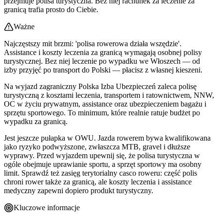
przejmuje polisa turystyczna. Bez niej rachunek za leczenie za
granicą trafia prosto do Ciebie.
Ważne
Najczęstszy mit brzmi: 'polisa rowerowa działa wszędzie'.
Assistance i koszty leczenia za granicą wymagają osobnej polisy
turystycznej. Bez niej leczenie po wypadku we Włoszech — od
izby przyjęć po transport do Polski — płacisz z własnej kieszeni.
Na wyjazd zagraniczny Polska Izba Ubezpieczeń zaleca polisę
turystyczną z kosztami leczenia, transportem i ratownictwem, NNW,
OC w życiu prywatnym, assistance oraz ubezpieczeniem bagażu i
sprzętu sportowego. To minimum, które realnie ratuje budżet po
wypadku za granicą.
Jest jeszcze pułapka w OWU. Jazda rowerem bywa kwalifikowana
jako ryzyko podwyższone, zwłaszcza MTB, gravel i dłuższe
wyprawy. Przed wyjazdem upewnij się, że polisa turystyczna w
ogóle obejmuje uprawianie sportu, a sprzęt sportowy ma osobny
limit. Sprawdź też zasięg terytorialny casco roweru: część polis
chroni rower także za granicą, ale koszty leczenia i assistance
medyczny zapewni dopiero produkt turystyczny.
Kluczowe informacje