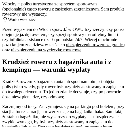
Włochy = polisa turystyczna ze sprzętem sportowym +
(opcjonalnie) casco roweru z zasięgiem zagranicznym. Sam produkt
rowerowy nie wystarczy.
Warto wiedzieć
Przed wyjazdem do Włoch sprawdź w OWU trzy rzeczy: czy polisa
obejmuje jazdę rowerem, czy sprzęt sportowy ma odrębny limit i
czy infolinia assistance działa po polsku 24/7. Więcej o ochronie
poza krajem znajdziesz w tekście o
ubezpieczeniu roweru za granicą
oraz
ubezpieczeniu na wycieczkę rowerową
.
Kradzież roweru z bagażnika auta i z
kempingu — warunki wypłaty
Kradzież roweru z bagażnika auta lub spod namiotu jest objęta
polisą tylko wtedy, gdy rower był przypięty atestowanym zapięciem
do trwałego elementu. To jedno zdanie decyduje, czy po powrocie
dostaniesz pieniądze, czy odmowę.
Zacznijmy od trasy. Zatrzymujesz się na parkingu pod hotelem, przy
stacji albo restauracji, a rower zostaje na bagażniku haka. Sam fakt,
że stał na bagażniku, nie wystarczy do wypłaty — ubezpieczyciel
zwykle wymaga, by był przypięty atestowanym zapięciem do
bagażnika lub auta. Bez tego kradzież to twój prywatny koszt.