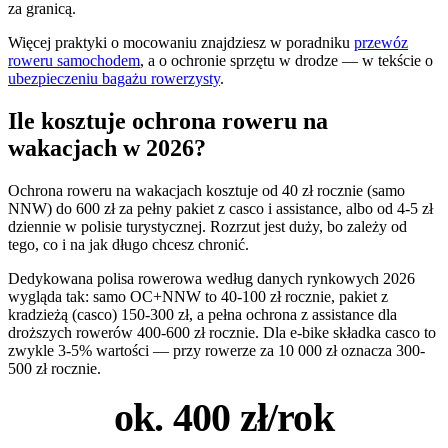
za granicą.
Więcej praktyki o mocowaniu znajdziesz w poradniku
przewóz
roweru samochodem
, a o ochronie sprzętu w drodze — w tekście o
ubezpieczeniu bagażu rowerzysty
.
Ile kosztuje ochrona roweru na
wakacjach w 2026?
Ochrona roweru na wakacjach kosztuje od 40 zł rocznie (samo
NNW) do 600 zł za pełny pakiet z casco i assistance, albo od 4-5 zł
dziennie w polisie turystycznej. Rozrzut jest duży, bo zależy od
tego, co i na jak długo chcesz chronić.
Dedykowana polisa rowerowa według danych rynkowych 2026
wygląda tak: samo OC+NNW to 40-100 zł rocznie, pakiet z
kradzieżą (casco) 150-300 zł, a pełna ochrona z assistance dla
droższych rowerów 400-600 zł rocznie. Dla e-bike składka casco to
zwykle 3-5% wartości — przy rowerze za 10 000 zł oznacza 300-
500 zł rocznie.
ok. 400 zł/rok