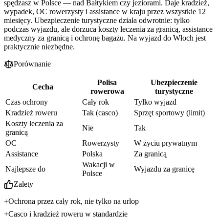
spędzasz w Polsce — nad Bałtykiem czy jeziorami. Daje kradzież,
wypadek, OC rowerzysty i assistance w kraju przez wszystkie 12
miesięcy. Ubezpieczenie turystyczne działa odwrotnie: tylko
podczas wyjazdu, ale dorzuca koszty leczenia za granicą, assistance
medyczny za granicą i ochronę bagażu. Na wyjazd do Włoch jest
praktycznie niezbędne.
Porównanie
Polisa
Ubezpieczenie
Cecha
rowerowa
turystyczne
Czas ochrony
Cały rok
Tylko wyjazd
Kradzież roweru
Tak (casco)
Sprzęt sportowy (limit)
Koszty leczenia za
Nie
Tak
granicą
OC
Rowerzysty
W życiu prywatnym
Assistance
Polska
Za granicą
Wakacji w
Najlepsze do
Wyjazdu za granicę
Polsce
Zalety
Ochrona przez cały rok, nie tylko na urlop
Casco i kradzież roweru w standardzie