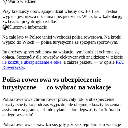
Warto wiedzieć
Przy kradzieży obowiązuje udział własny ok. 10-15% — realna
wypłata jest niższa niż suma ubezpieczenia. Wlicz to w kalkulację,
zwłaszcza przy drogim e-bike.
Kluczowe informacje
Na całe lato w Polsce taniej wychodzi polisa rowerowa. Na krótki
wyjazd do Włoch — polisa turystyczna ze sprzętem sportowym.
Im droższy sprzęt zabierasz na wakacje, tym bardziej ochrona się
opłaca. Szczegóły dla rowerów elektrycznych znajdziesz w tekście
ile kosztuje ubezpieczenie e-bike
, a zakres pakietu — w opisie
PZU
Rowerzysta
.
Polisa rowerowa vs ubezpieczenie
turystyczne — co wybrać na wakacje
Polisa rowerowa chroni rower przez cały rok, a ubezpieczenie
turystyczne tylko podczas wyjazdu, ale obejmuje koszty leczenia i
assistance za granicą. To nie pytanie 'która lepsza', tylko 'która do
jakiego wyjazdu'.
Polisa rowerowa sprawdza się, gdy jeździsz regularnie, a wakacje