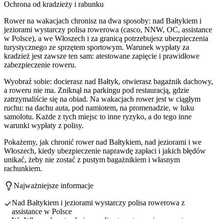
Ochrona od kradzieży i rabunku
Rower na wakacjach chronisz na dwa sposoby: nad Bałtykiem i
jeziorami wystarczy polisa rowerowa (casco, NNW, OC, assistance
w Polsce), a we Włoszech i za granicą potrzebujesz ubezpieczenia
turystycznego ze sprzętem sportowym. Warunek wypłaty za
kradzież jest zawsze ten sam: atestowane zapięcie i prawidłowe
zabezpieczenie roweru.
Wyobraź sobie: docierasz nad Bałtyk, otwierasz bagażnik dachowy,
a roweru nie ma. Zniknął na parkingu pod restauracją, gdzie
zatrzymaliście się na obiad. Na wakacjach rower jest w ciągłym
ruchu: na dachu auta, pod namiotem, na promenadzie, w luku
samolotu. Każde z tych miejsc to inne ryzyko, a do tego inne
warunki wypłaty z polisy.
Pokażemy, jak chronić rower nad Bałtykiem, nad jeziorami i we
Włoszech, kiedy ubezpieczenie naprawdę zapłaci i jakich błędów
unikać, żeby nie zostać z pustym bagażnikiem i własnym
rachunkiem.
Najważniejsze informacje
Nad Bałtykiem i jeziorami wystarczy polisa rowerowa z
assistance w Polsce