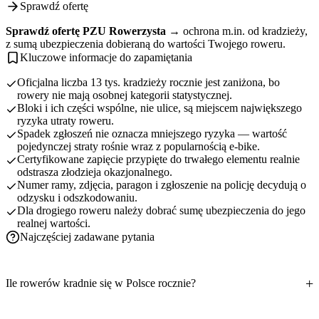
Sprawdź ofertę
Sprawdź ofertę PZU Rowerzysta →
ochrona m.in. od kradzieży,
z sumą ubezpieczenia dobieraną do wartości Twojego roweru.
Kluczowe informacje do zapamiętania
Oficjalna liczba 13 tys. kradzieży rocznie jest zaniżona, bo
rowery nie mają osobnej kategorii statystycznej.
Bloki i ich części wspólne, nie ulice, są miejscem największego
ryzyka utraty roweru.
Spadek zgłoszeń nie oznacza mniejszego ryzyka — wartość
pojedynczej straty rośnie wraz z popularnością e-bike.
Certyfikowane zapięcie przypięte do trwałego elementu realnie
odstrasza złodzieja okazjonalnego.
Numer ramy, zdjęcia, paragon i zgłoszenie na policję decydują o
odzysku i odszkodowaniu.
Dla drogiego roweru należy dobrać sumę ubezpieczenia do jego
realnej wartości.
Najczęściej zadawane pytania
Ile rowerów kradnie się w Polsce rocznie?