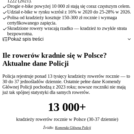
1222 (2021).
Drogie e-bike powyżej 10 000 zł stają się coraz częstszym celem.
Udział e-bike w rynku wzrósł z 16% w 2020 do 25-28% w 2026.
Polisa od kradzieży kosztuje 150-300 zł rocznie i wymaga
certyfikowanego zapięcia.
Skradzione rowery wracają rzadko — kradzież to zwykle strata
bezpowrotna.
Pokaż spis treści
Ile rowerów kradnie się w Polsce? Aktualne dane Policji
Skąd znikają rowery? Najczęstsze miejsca kradzieży
Ile rowerów kradnie się w Polsce?
W których miastach kradną najwięcej rowerów?
Jakie rowery giną najczęściej? Rowery elektryczne na celowniku
Aktualne dane Policji
Trendy kradzieży rowerów 2020-2026: dane Policji vs sytuacja w
miastach
Policja rejestruje ponad 13 tysięcy kradzieży rowerów rocznie — to
Najczęstsze błędy, które robią z roweru łatwy łup
30 do 37 jednośladów dziennie. Ostatnie pełne dane Komendy
Co te liczby oznaczają dla Twojego portfela? Rola ubezpieczenia
Głównej Policji pochodzą z 2023 roku; nowsze roczniki nie mają
już tak spójnej statystyki dla samych rowerów.
13 000+
kradzieży rowerów rocznie w Polsce (30-37 dziennie)
Źródło:
Komenda Główna Policji