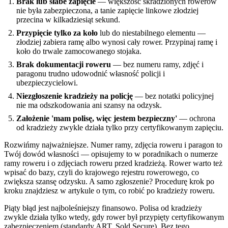
Brak lub słabe zapięcie
— większość skradzionych rowerów
nie była zabezpieczona, a tanie zapięcie linkowe złodziej
przecina w kilkadziesiąt sekund.
Przypięcie tylko za koło
lub do niestabilnego elementu —
złodziej zabiera ramę albo wynosi cały rower. Przypinaj ramę i
koło do trwale zamocowanego stojaka.
Brak dokumentacji roweru
— bez numeru ramy, zdjęć i
paragonu trudno udowodnić własność policji i
ubezpieczycielowi.
Niezgłoszenie kradzieży na policję
— bez notatki policyjnej
nie ma odszkodowania ani szansy na odzysk.
Założenie 'mam polisę, więc jestem bezpieczny'
— ochrona
od kradzieży zwykle działa tylko przy certyfikowanym zapięciu.
Rozwińmy najważniejsze. Numer ramy, zdjęcia roweru i paragon to
Twój dowód własności — opisujemy to w poradnikach o numerze
ramy roweru i o zdjęciach roweru przed kradzieżą. Rower warto też
wpisać do bazy, czyli do krajowego rejestru rowerowego, co
zwiększa szansę odzysku. A samo zgłoszenie? Procedurę krok po
kroku znajdziesz w artykule o tym, co robić po kradzieży roweru.
Piąty błąd jest najboleśniejszy finansowo. Polisa od kradzieży
zwykle działa tylko wtedy, gdy rower był przypięty certyfikowanym
zabezpieczeniem (standardy ART, Sold Secure). Bez tego