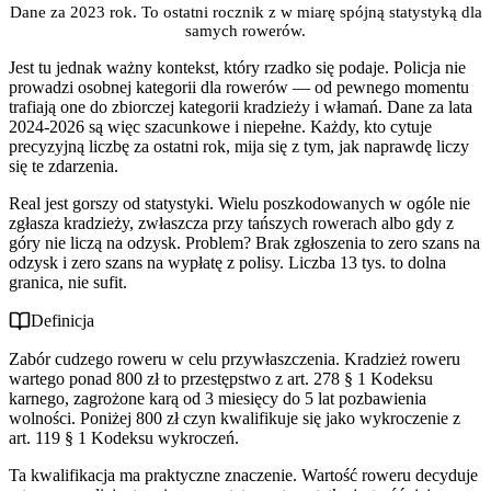
Dane za 2023 rok. To ostatni rocznik z w miarę spójną statystyką dla
samych rowerów.
Jest tu jednak ważny kontekst, który rzadko się podaje. Policja nie
prowadzi osobnej kategorii dla rowerów — od pewnego momentu
trafiają one do zbiorczej kategorii kradzieży i włamań. Dane za lata
2024-2026 są więc szacunkowe i niepełne. Każdy, kto cytuje
precyzyjną liczbę za ostatni rok, mija się z tym, jak naprawdę liczy
się te zdarzenia.
Real jest gorszy od statystyki. Wielu poszkodowanych w ogóle nie
zgłasza kradzieży, zwłaszcza przy tańszych rowerach albo gdy z
góry nie liczą na odzysk. Problem? Brak zgłoszenia to zero szans na
odzysk i zero szans na wypłatę z polisy. Liczba 13 tys. to dolna
granica, nie sufit.
Definicja
Zabór cudzego roweru w celu przywłaszczenia. Kradzież roweru
wartego ponad 800 zł to przestępstwo z art. 278 § 1 Kodeksu
karnego, zagrożone karą od 3 miesięcy do 5 lat pozbawienia
wolności. Poniżej 800 zł czyn kwalifikuje się jako wykroczenie z
art. 119 § 1 Kodeksu wykroczeń.
Ta kwalifikacja ma praktyczne znaczenie. Wartość roweru decyduje