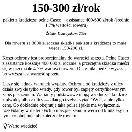
150-300 zł/rok
pakiet z kradzieżą; pełne Casco + assistance 400-600 zł/rok (średnio
4-7% wartości roweru)
Źródło: Dane rynkowe 2026
Dla roweru za 3000 zł roczna składka pakietu z kradzieżą to mniej
więcej 150-200 zł.
Koszt ochrony jest proporcjonalny do wartości sprzętu. Pełne Casco
z assistance kosztuje 400-600 zł rocznie, a przeciętna składka mieści
się w przedziale 4-7% wartości roweru. Dla e-bike będzie wyższa,
bo wyższa jest wartość sprzętu.
Liczy się jednak warunek wypłaty. Ochrona od kradzieży z ulicy
działa zwykle tylko wtedy, gdy rower był zapięty certyfikowanym
zabezpieczeniem. Warianty podstawowe mogą wykluczać kradzież
z piwnicy albo z ulicy — dlatego trzeba czytać OWU, a nie tylko
cenę. Co dokładnie obejmuje taka polisa i jakie ma wyłączenia,
rozkładamy w materiałach o ubezpieczeniu roweru od kradzieży i o
tym, co obejmuje ubezpieczenie roweru.
Warto wiedzieć