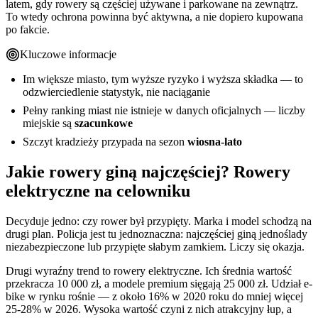
latem, gdy rowery są częściej używane i parkowane na zewnątrz.
To wtedy ochrona powinna być aktywna, a nie dopiero kupowana
po fakcie.
Kluczowe informacje
Im większe miasto, tym wyższe ryzyko i wyższa składka — to
odzwierciedlenie statystyk, nie naciąganie
Pełny ranking miast nie istnieje w danych oficjalnych — liczby
miejskie są
szacunkowe
Szczyt kradzieży przypada na sezon
wiosna-lato
Jakie rowery giną najczęściej? Rowery
elektryczne na celowniku
Decyduje jedno: czy rower był przypięty. Marka i model schodzą na
drugi plan. Policja jest tu jednoznaczna: najczęściej giną jednoślady
niezabezpieczone lub przypięte słabym zamkiem. Liczy się okazja.
Drugi wyraźny trend to rowery elektryczne. Ich średnia wartość
przekracza 10 000 zł, a modele premium sięgają 25 000 zł. Udział e-
bike w rynku rośnie — z około 16% w 2020 roku do mniej więcej
25-28% w 2026. Wysoka wartość czyni z nich atrakcyjny łup, a