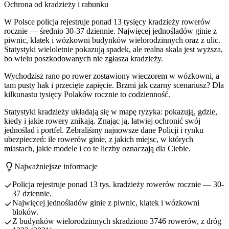
Ochrona od kradzieży i rabunku
W Polsce policja rejestruje ponad 13 tysięcy kradzieży rowerów
rocznie — średnio 30-37 dziennie. Najwięcej jednośladów ginie z
piwnic, klatek i wózkowni budynków wielorodzinnych oraz z ulic.
Statystyki wieloletnie pokazują spadek, ale realna skala jest wyższa,
bo wielu poszkodowanych nie zgłasza kradzieży.
Wychodzisz rano po rower zostawiony wieczorem w wózkowni, a
tam pusty hak i przecięte zapięcie. Brzmi jak czarny scenariusz? Dla
kilkunastu tysięcy Polaków rocznie to codzienność.
Statystyki kradzieży układają się w mapę ryzyka: pokazują, gdzie,
kiedy i jakie rowery znikają. Znając ją, łatwiej ochronić swój
jednoślad i portfel. Zebraliśmy najnowsze dane Policji i rynku
ubezpieczeń: ile rowerów ginie, z jakich miejsc, w których
miastach, jakie modele i co te liczby oznaczają dla Ciebie.
Najważniejsze informacje
Policja rejestruje ponad 13 tys. kradzieży rowerów rocznie — 30-
37 dziennie.
Najwięcej jednośladów ginie z piwnic, klatek i wózkowni
bloków.
Z budynków wielorodzinnych skradziono 3746 rowerów, z dróg