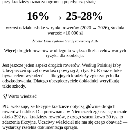
przy kradzieży oznacza ogromną pojedynczą stratę.
16% → 25-28%
wzrost udziału e-bike w rynku rowerów (2020 → 2026), średnia
wartość >10 000 zł
Źródło: Dane rynkowe branży rowerowej 2026
Więcej drogich rowerów w obiegu to większa liczba celów wartych
ryzyka dla złodzieja.
Jest jeszcze jeden aspekt drogich rowerów. Według Polskiej Izby
Ubezpieczeń sprzęt o wartości powyżej 2,5 tys. EUR oraz e-bike
bywa celem wyłudzeń — fikcyjnych kradzieży zgłaszanych dla
odszkodowania. Dlatego ubezpieczyciele dokładniej weryfikują
takie szkody.
Warto wiedzieć
PIU wskazuje, że fikcyjne kradzieże dotyczą głównie drogich
rowerów i e-bike. Dla porównania w Niemczech zgłasza się rocznie
około 292 tys. kradzieży rowerów, z czego szacunkowo 30 tys. to
zdarzenia fikcyjne. Uczciwy właściciel nie ma się czego obawiać —
wystarczy rzetelna dokumentacja sprzętu.