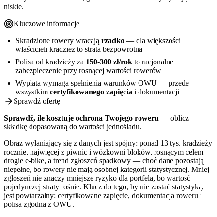
niskie.
Kluczowe informacje
Skradzione rowery wracają
rzadko
— dla większości
właścicieli kradzież to strata bezpowrotna
Polisa od kradzieży za
150-300 zł/rok
to racjonalne
zabezpieczenie przy rosnącej wartości rowerów
Wypłata wymaga spełnienia warunków OWU — przede
wszystkim
certyfikowanego zapięcia
i dokumentacji
Sprawdź ofertę
Sprawdź, ile kosztuje ochrona Twojego roweru
— oblicz
składkę dopasowaną do wartości jednośladu.
Obraz wyłaniający się z danych jest spójny: ponad 13 tys. kradzieży
rocznie, najwięcej z piwnic i wózkowni bloków, rosnącym celem
drogie e-bike, a trend zgłoszeń spadkowy — choć dane pozostają
niepełne, bo rowery nie mają osobnej kategorii statystycznej. Mniej
zgłoszeń nie znaczy mniejsze ryzyko dla portfela, bo wartość
pojedynczej straty rośnie. Klucz do tego, by nie zostać statystyką,
jest powtarzalny: certyfikowane zapięcie, dokumentacja roweru i
polisa zgodna z OWU.