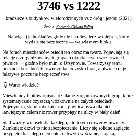
3746 vs 1222
kradzieże z budynków wielorodzinnych vs z dróg i jezdni (2021)
Źródło:
Komenda Główna Policji
Najwięcej jednośladów ginie nie na ulicy, lecz w miejscu, które
wydaje się bezpieczne — we własnym bloku.
Na forach mieszkańców osiedli ten obraz ma twarz. Pojawiają się
relacje o zorganizowanych grupach okradających wózkownie i
piwnice — głośno było m.in. o Ursynowie. Towarzyszy temu
poczucie bezsilności: rower znika, odzysku brak, a piwnica daje
fałszywe poczucie bezpieczeństwa.
Warto wiedzieć
Mieszkańcy bloków opisują działanie zorganizowanych grup, które
systematycznie czyszczą wózkownie na całych osiedlach.
Pojedyncza, słabo zabezpieczona piwnica bywa dla nich
łatwiejszym celem niż rower przypięty na ulicy w biały dzień.
Stąd ważny wniosek dla każdego, kto trzyma rower w piwnicy.
Zamknięte drzwi to nie zabezpieczenie. Liczy się solidne zapięcie
przypięte do stałego elementu: uchwytu w ścianie, stojaka,