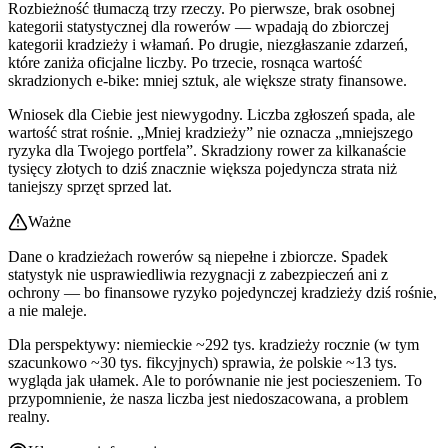
Rozbieżność tłumaczą trzy rzeczy. Po pierwsze, brak osobnej
kategorii statystycznej dla rowerów — wpadają do zbiorczej
kategorii kradzieży i włamań. Po drugie, niezgłaszanie zdarzeń,
które zaniża oficjalne liczby. Po trzecie, rosnąca wartość
skradzionych e-bike: mniej sztuk, ale większe straty finansowe.
Wniosek dla Ciebie jest niewygodny. Liczba zgłoszeń spada, ale
wartość strat rośnie. „Mniej kradzieży” nie oznacza „mniejszego
ryzyka dla Twojego portfela”. Skradziony rower za kilkanaście
tysięcy złotych to dziś znacznie większa pojedyncza strata niż
taniejszy sprzęt sprzed lat.
Ważne
Dane o kradzieżach rowerów są niepełne i zbiorcze. Spadek
statystyk nie usprawiedliwia rezygnacji z zabezpieczeń ani z
ochrony — bo finansowe ryzyko pojedynczej kradzieży dziś rośnie,
a nie maleje.
Dla perspektywy: niemieckie ~292 tys. kradzieży rocznie (w tym
szacunkowo ~30 tys. fikcyjnych) sprawia, że polskie ~13 tys.
wygląda jak ułamek. Ale to porównanie nie jest pocieszeniem. To
przypomnienie, że nasza liczba jest niedoszacowana, a problem
realny.