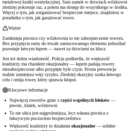
metalowej kratki wentylacyjnej. Sam zamek w drzwiach wózkowni
złodziej pokonuje raz, a potem ma dostęp do wszystkiego w środku.
Więcej o tym, jak zorganizować bezpieczne miejsce, znajdziesz w
poradniku o tym, jak garażować rower.
Ważne
Zamknięta piwnica czy wózkownia to nie zabezpieczenie roweru.
Bez przypięcia ramy do trwale zamocowanego elementu jednoślad
pozostaje łatwym łupem — nawet za drzwiami na klucz.
Jest też dobra wiadomość. Policja podkreśla, że większość
kradzieży ma charakter okazjonalny — łupem padają rowery
niezabezpieczone albo przypięte byle czym. Prosta prewencja
realnie zmniejsza więc ryzyko. Złodziej okazyjny szuka łatwego
celu i omija rower, który sprawia kłopot.
Kluczowe informacje
Najwięcej rowerów ginie z
części wspólnych bloków
—
piwnic, klatek, wózkowni
To nie ulica jest najgroźniejsza, lecz własna piwnica z
fałszywym poczuciem bezpieczeństwa
Większość kradzieży to działania
okazjonalne
— solidne