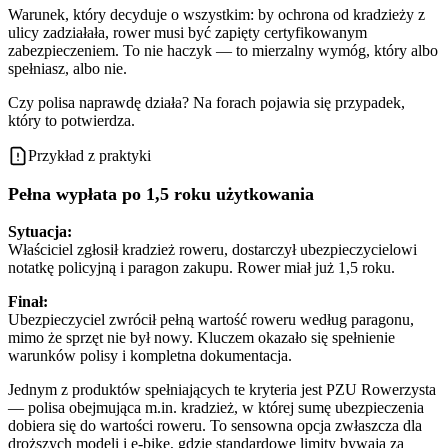
Warunek, który decyduje o wszystkim: by ochrona od kradzieży z
ulicy zadziałała, rower musi być zapięty certyfikowanym
zabezpieczeniem. To nie haczyk — to mierzalny wymóg, który albo
spełniasz, albo nie.
Czy polisa naprawdę działa? Na forach pojawia się przypadek,
który to potwierdza.
Przykład z praktyki
Pełna wypłata po 1,5 roku użytkowania
Sytuacja:
Właściciel zgłosił kradzież roweru, dostarczył ubezpieczycielowi
notatkę policyjną i paragon zakupu. Rower miał już 1,5 roku.
Finał:
Ubezpieczyciel zwrócił pełną wartość roweru według paragonu,
mimo że sprzęt nie był nowy. Kluczem okazało się spełnienie
warunków polisy i kompletna dokumentacja.
Jednym z produktów spełniających te kryteria jest PZU Rowerzysta
— polisa obejmująca m.in. kradzież, w której sumę ubezpieczenia
dobiera się do wartości roweru. To sensowna opcja zwłaszcza dla
droższych modeli i e-bike, gdzie standardowe limity bywają za