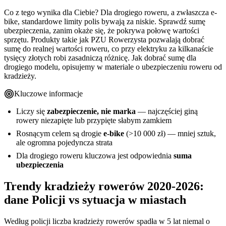
Co z tego wynika dla Ciebie? Dla drogiego roweru, a zwłaszcza e-
bike, standardowe limity polis bywają za niskie. Sprawdź sumę
ubezpieczenia, zanim okaże się, że pokrywa połowę wartości
sprzętu. Produkty takie jak PZU Rowerzysta pozwalają dobrać
sumę do realnej wartości roweru, co przy elektryku za kilkanaście
tysięcy złotych robi zasadniczą różnicę. Jak dobrać sumę dla
drogiego modelu, opisujemy w materiale o ubezpieczeniu roweru od
kradzieży.
Kluczowe informacje
Liczy się
zabezpieczenie, nie marka
— najczęściej giną
rowery niezapięte lub przypięte słabym zamkiem
Rosnącym celem są drogie
e-bike
(>10 000 zł) — mniej sztuk,
ale ogromna pojedyncza strata
Dla drogiego roweru kluczowa jest odpowiednia
suma
ubezpieczenia
Trendy kradzieży rowerów 2020-2026:
dane Policji vs sytuacja w miastach
Według policji liczba kradzieży rowerów spadła w 5 lat niemal o