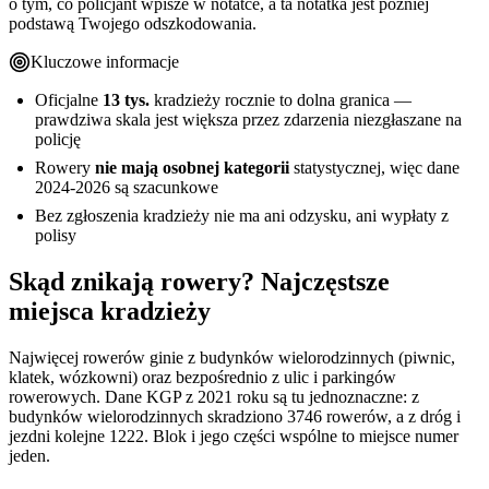
o tym, co policjant wpisze w notatce, a ta notatka jest później
podstawą Twojego odszkodowania.
Kluczowe informacje
Oficjalne
13 tys.
kradzieży rocznie to dolna granica —
prawdziwa skala jest większa przez zdarzenia niezgłaszane na
policję
Rowery
nie mają osobnej kategorii
statystycznej, więc dane
2024-2026 są szacunkowe
Bez zgłoszenia kradzieży nie ma ani odzysku, ani wypłaty z
polisy
Skąd znikają rowery? Najczęstsze
miejsca kradzieży
Najwięcej rowerów ginie z budynków wielorodzinnych (piwnic,
klatek, wózkowni) oraz bezpośrednio z ulic i parkingów
rowerowych. Dane KGP z 2021 roku są tu jednoznaczne: z
budynków wielorodzinnych skradziono 3746 rowerów, a z dróg i
jezdni kolejne 1222. Blok i jego części wspólne to miejsce numer
jeden.