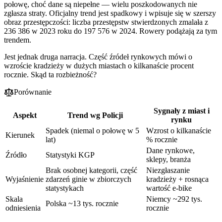
połowę, choć dane są niepełne — wielu poszkodowanych nie
zgłasza straty. Oficjalny trend jest spadkowy i wpisuje się w szerszy
obraz przestępczości: liczba przestępstw stwierdzonych zmalała z
236 386 w 2023 roku do 197 576 w 2024. Rowery podążają za tym
trendem.
Jest jednak druga narracja. Część źródeł rynkowych mówi o
wzroście kradzieży w dużych miastach o kilkanaście procent
rocznie. Skąd ta rozbieżność?
Porównanie
Sygnały z miast i
Aspekt
Trend wg Policji
rynku
Spadek (niemal o połowę w 5
Wzrost o kilkanaście
Kierunek
lat)
% rocznie
Dane rynkowe,
Źródło
Statystyki KGP
sklepy, branża
Brak osobnej kategorii, część
Niezgłaszanie
Wyjaśnienie
zdarzeń ginie w zbiorczych
kradzieży + rosnąca
statystykach
wartość e-bike
Skala
Niemcy ~292 tys.
Polska ~13 tys. rocznie
odniesienia
rocznie