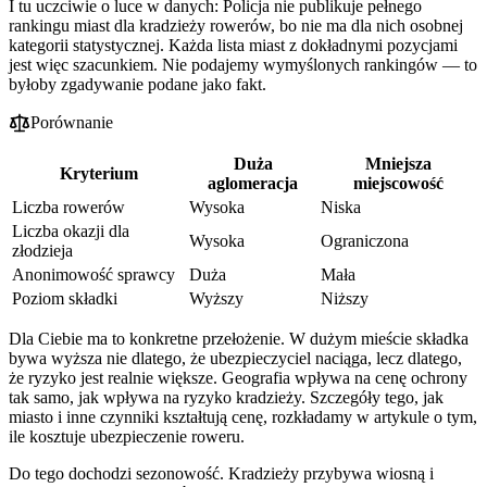
I tu uczciwie o luce w danych: Policja nie publikuje pełnego
rankingu miast dla kradzieży rowerów, bo nie ma dla nich osobnej
kategorii statystycznej. Każda lista miast z dokładnymi pozycjami
jest więc szacunkiem. Nie podajemy wymyślonych rankingów — to
byłoby zgadywanie podane jako fakt.
Porównanie
Duża
Mniejsza
Kryterium
aglomeracja
miejscowość
Liczba rowerów
Wysoka
Niska
Liczba okazji dla
Wysoka
Ograniczona
złodzieja
Anonimowość sprawcy
Duża
Mała
Poziom składki
Wyższy
Niższy
Dla Ciebie ma to konkretne przełożenie. W dużym mieście składka
bywa wyższa nie dlatego, że ubezpieczyciel naciąga, lecz dlatego,
że ryzyko jest realnie większe. Geografia wpływa na cenę ochrony
tak samo, jak wpływa na ryzyko kradzieży. Szczegóły tego, jak
miasto i inne czynniki kształtują cenę, rozkładamy w artykule o tym,
ile kosztuje ubezpieczenie roweru.
Do tego dochodzi sezonowość. Kradzieży przybywa wiosną i