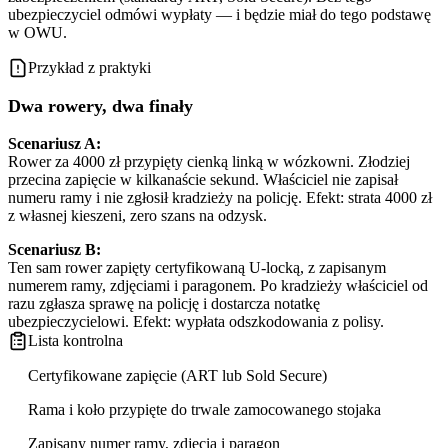
ubezpieczyciel odmówi wypłaty — i będzie miał do tego podstawę
w OWU.
Przykład z praktyki
Dwa rowery, dwa finały
Scenariusz A:
Rower za 4000 zł przypięty cienką linką w wózkowni. Złodziej
przecina zapięcie w kilkanaście sekund. Właściciel nie zapisał
numeru ramy i nie zgłosił kradzieży na policję. Efekt: strata 4000 zł
z własnej kieszeni, zero szans na odzysk.
Scenariusz B:
Ten sam rower zapięty certyfikowaną U-locką, z zapisanym
numerem ramy, zdjęciami i paragonem. Po kradzieży właściciel od
razu zgłasza sprawę na policję i dostarcza notatkę
ubezpieczycielowi. Efekt: wypłata odszkodowania z polisy.
Lista kontrolna
Certyfikowane zapięcie (ART lub Sold Secure)
Rama i koło przypięte do trwale zamocowanego stojaka
Zapisany numer ramy, zdjęcia i paragon