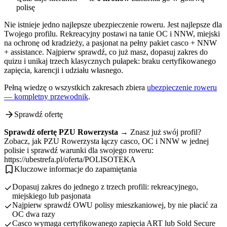
polisę
Nie istnieje jedno najlepsze ubezpieczenie roweru. Jest najlepsze dla
Twojego profilu. Rekreacyjny postawi na tanie OC i NNW, miejski
na ochronę od kradzieży, a pasjonat na pełny pakiet casco + NNW
+ assistance. Najpierw sprawdź, co już masz, dopasuj zakres do
quizu i unikaj trzech klasycznych pułapek: braku certyfikowanego
zapięcia, karencji i udziału własnego.
Pełną wiedzę o wszystkich zakresach zbiera
ubezpieczenie roweru
— kompletny przewodnik
.
Sprawdź ofertę
Sprawdź ofertę PZU Rowerzysta →
Znasz już swój profil?
Zobacz, jak PZU Rowerzysta łączy casco, OC i NNW w jednej
polisie i sprawdź warunki dla swojego roweru:
https://ubestrefa.pl/oferta/POLISOTEKA
Kluczowe informacje do zapamiętania
Dopasuj zakres do jednego z trzech profili: rekreacyjnego,
miejskiego lub pasjonata
Najpierw sprawdź OWU polisy mieszkaniowej, by nie płacić za
OC dwa razy
Casco wymaga certyfikowanego zapięcia ART lub Sold Secure