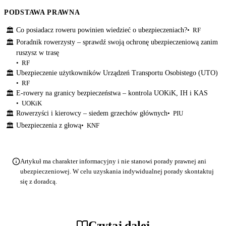
PODSTAWA PRAWNA
Co posiadacz roweru powinien wiedzieć o ubezpieczeniach?
RF
🏛
Poradnik rowerzysty – sprawdź swoją ochronę ubezpieczeniową zanim
🏛
ruszysz w trasę
RF
Ubezpieczenie użytkowników Urządzeń Transportu Osobistego (UTO)
🏛
RF
E-rowery na granicy bezpieczeństwa – kontrola UOKiK, IH i KAS
🏛
UOKiK
Rowerzyści i kierowcy – siedem grzechów głównych
PIU
🏛
Ubezpieczenia z głową
KNF
🏛
Artykuł ma charakter informacyjny i nie stanowi porady prawnej ani
ubezpieczeniowej. W celu uzyskania indywidualnej porady skontaktuj
się z doradcą.
Czytaj dalej