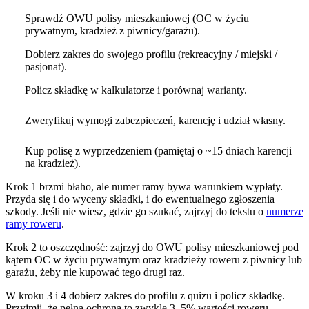
Sprawdź OWU polisy mieszkaniowej (OC w życiu
prywatnym, kradzież z piwnicy/garażu).
Dobierz zakres do swojego profilu (rekreacyjny / miejski /
pasjonat).
Policz składkę w kalkulatorze i porównaj warianty.
Zweryfikuj wymogi zabezpieczeń, karencję i udział własny.
Kup polisę z wyprzedzeniem (pamiętaj o ~15 dniach karencji
na kradzież).
Krok 1 brzmi błaho, ale numer ramy bywa warunkiem wypłaty.
Przyda się i do wyceny składki, i do ewentualnego zgłoszenia
szkody. Jeśli nie wiesz, gdzie go szukać, zajrzyj do tekstu o
numerze
ramy roweru
.
Krok 2 to oszczędność: zajrzyj do OWU polisy mieszkaniowej pod
kątem OC w życiu prywatnym oraz kradzieży roweru z piwnicy lub
garażu, żeby nie kupować tego drugi raz.
W kroku 3 i 4 dobierz zakres do profilu z quizu i policz składkę.
Przyjmij, że pełna ochrona to zwykle 3–5% wartości roweru