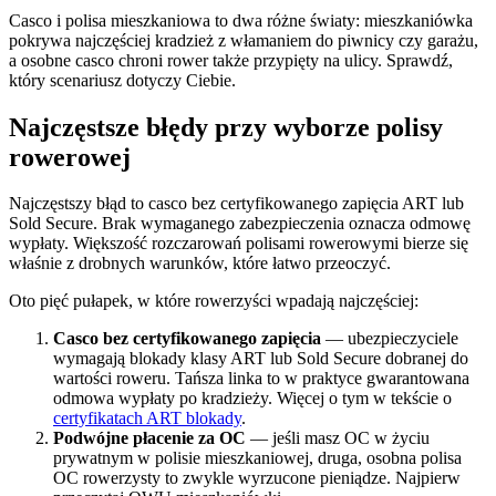
Casco i polisa mieszkaniowa to dwa różne światy: mieszkaniówka
pokrywa najczęściej kradzież z włamaniem do piwnicy czy garażu,
a osobne casco chroni rower także przypięty na ulicy. Sprawdź,
który scenariusz dotyczy Ciebie.
Najczęstsze błędy przy wyborze polisy
rowerowej
Najczęstszy błąd to casco bez certyfikowanego zapięcia ART lub
Sold Secure. Brak wymaganego zabezpieczenia oznacza odmowę
wypłaty. Większość rozczarowań polisami rowerowymi bierze się
właśnie z drobnych warunków, które łatwo przeoczyć.
Oto pięć pułapek, w które rowerzyści wpadają najczęściej:
Casco bez certyfikowanego zapięcia
— ubezpieczyciele
wymagają blokady klasy ART lub Sold Secure dobranej do
wartości roweru. Tańsza linka to w praktyce gwarantowana
odmowa wypłaty po kradzieży. Więcej o tym w tekście o
certyfikatach ART blokady
.
Podwójne płacenie za OC
— jeśli masz OC w życiu
prywatnym w polisie mieszkaniowej, druga, osobna polisa
OC rowerzysty to zwykle wyrzucone pieniądze. Najpierw