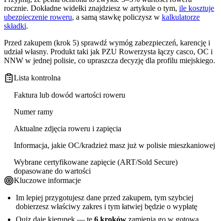
rocznie. Dokładne widełki znajdziesz w artykule o tym,
ile kosztuje
ubezpieczenie roweru
, a samą stawkę policzysz w
kalkulatorze
składki
.
Przed zakupem (krok 5) sprawdź wymóg zabezpieczeń, karencję i
udział własny. Produkt taki jak PZU Rowerzysta łączy casco, OC i
NNW w jednej polisie, co upraszcza decyzję dla profilu miejskiego.
Lista kontrolna
Faktura lub dowód wartości roweru
Numer ramy
Aktualne zdjęcia roweru i zapięcia
Informacja, jakie OC/kradzież masz już w polisie mieszkaniowej
Wybrane certyfikowane zapięcie (ART/Sold Secure)
dopasowane do wartości
Kluczowe informacje
Im lepiej przygotujesz dane przed zakupem, tym szybciej
dobierzesz właściwy zakres i tym łatwiej będzie o wypłatę
Quiz daje kierunek — te
6 kroków
zamienia go w gotową