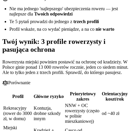
Nie ma jednego 'najlepszego' ubezpieczenia roweru — jest
najlepsze dla
Twoich odpowiedzi
Te 5 pytań prowadzi do jednego z
trzech profili
Profil wskaże, na co wydać pieniądze, a na co
nie warto
Twój wynik: 3 profile rowerzysty i
pasująca ochrona
Rowerzysta miejski powinien postawić na ochronę od kradzieży. W
Polsce ginie ponad 13 000 rowerów rocznie, jeden co siedem minut.
Ale to tylko jeden z trzech profili. Sprawdź, do którego pasujesz.
Porównanie
Priorytetowy
Orientacyjny
Profil
Główne ryzyko
zakres
koszt/rok
NNW + OC
Rekreacyjny
Kontuzja,
rowerzysty (często
(rower do 3000
drobne szkody
od ~40 zł
w polisie
zł, w domu)
innym
mieszkaniowej)
Miejski
Kradzież +
Casco od