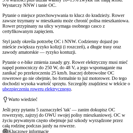
Wystarczy NNW i tanie OC.
Pytanie o miejsce przechowywania to klucz do kradzieży. Rower
zawsze trzymany w mieszkaniu może chronić polisa mieszkaniowa.
Rower przypinany na ulicy wymaga osobnego casco z
certyfikowanym zapięciem.
Styl jazdy określa potrzebę OC i NNW. Codzienny dojazd po
mieście zwiększa ryzyko kolizji (i roszczeń), a długie trasy oraz
zawody amatorskie — ryzyko kontuzji.
Pytanie o e-bike zmienia zasady gry. Rower elektryczny musi mieć
napęd pomocniczy do 250 W, do 48 V, a jego wspomaganie ma
zanikać po przekroczeniu 25 km/h. Inaczej dobrowolne OC
rowerowe go nie obejmie, bo formalnie to już motorower. Do tego
dochodzi wysoka wartość sprzętu. Szczegóły znajdziesz w tekście o
ubezpieczeniu roweru elektrycznego
.
Warto wiedzieć
Jeśli przy pytaniu 5 zaznaczyłeś 'tak' — zanim dokupisz OC
rowerzysty, zajrzyj do OWU swojej polisy mieszkaniowej. OC w
życiu prywatnym często obejmuje już szkody wyrządzone przez
całą rodzinę podczas jazdy na rowerze.
Kluczowe informacje