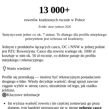
13 000+
rowerów kradzionych rocznie w Polsce
Źródło: dane rynkowe 2026
Statystycznie jeden co ok. 7 minut. To dlatego dla profilu miejskiego
priorytetem jest ochrona od kradzieży.
Jednym z produktów łączących casco, OC i NNW w jednej polisie
jest PZU Rowerzysta. Casco dla roweru wartego ok. 1000 zł
kosztuje w nim ok. 50 zł rocznie, co dobrze pasuje do profilu
miejskiego i rekreacyjnego.
Warto wiedzieć
Profile się przenikają — możesz być rekreacyjnym posiadaczem
drogiego e-bike. Wtedy decyduje wartość: drogi sprzęt zawsze
ciągnie wybór w stronę casco, niezależnie od tego, jak rzadko
jeździsz.
Kluczowe informacje
Im wyższa wartość roweru i im częściej zostawiasz go poza
domem, tym bardziej przesuwasz się w stronę
pełnego casco