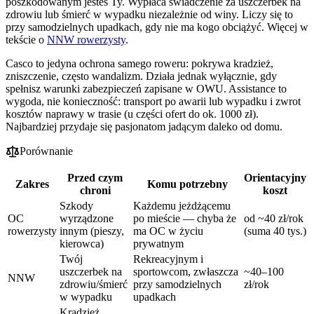
poszkodowanym jesteś Ty. Wypłaca świadczenie za uszczerbek na
zdrowiu lub śmierć w wypadku niezależnie od winy. Liczy się to
przy samodzielnych upadkach, gdy nie ma kogo obciążyć. Więcej w
tekście o
NNW rowerzysty
.
Casco to jedyna ochrona samego roweru: pokrywa kradzież,
zniszczenie, często wandalizm. Działa jednak wyłącznie, gdy
spełnisz warunki zabezpieczeń zapisane w OWU. Assistance to
wygoda, nie konieczność: transport po awarii lub wypadku i zwrot
kosztów naprawy w trasie (u części ofert do ok. 1000 zł).
Najbardziej przydaje się pasjonatom jadącym daleko od domu.
Porównanie
Przed czym
Orientacyjny
Zakres
Komu potrzebny
chroni
koszt
Szkody
Każdemu jeżdżącemu
OC
wyrządzone
po mieście — chyba że
od ~40 zł/rok
rowerzysty
innym (pieszy,
ma OC w życiu
(suma 40 tys.)
kierowca)
prywatnym
Twój
Rekreacyjnym i
uszczerbek na
sportowcom, zwłaszcza
~40–100
NNW
zdrowiu/śmierć
przy samodzielnych
zł/rok
w wypadku
upadkach
Kradzież,