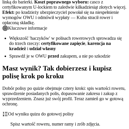
linką do barierki.
Koszt poprawnego wyboru:
casco z
certyfikowanym U-lockiem to zaledwie kilkadziesiąt złotych więcej.
Efekt:
po kradzieży ubezpieczyciel powołał się na niespełnienie
wymogów OWU i odmówił wypłaty — Kuba stracił rower i
opłaconą składkę.
Kluczowe informacje
Większość 'haczyków' w polisach rowerowych sprowadza się
do trzech rzeczy:
certyfikowane zapięcie
,
karencja na
kradzież
i
udział własny
Sprawdź je w OWU
przed
zakupem, a nie po szkodzie
Masz wynik? Tak dobierzesz i kupisz
polisę krok po kroku
Dobór polisy po quizie obejmuje cztery kroki: spis wartości roweru,
sprawdzenie posiadanych polis, dopasowanie zakresu i zakup z
wyprzedzeniem. Znasz już swój profil. Teraz zamień go w gotową
ochronę.
Od wyniku quizu do gotowej polisy
Spisz wartość roweru, numer ramy i zrób zdjęcia.