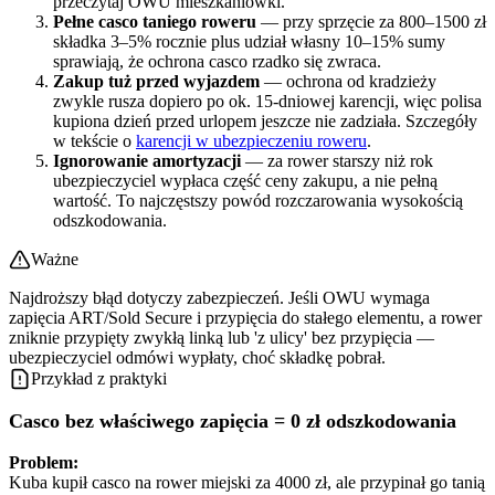
przeczytaj OWU mieszkaniówki.
Pełne casco taniego roweru
— przy sprzęcie za 800–1500 zł
składka 3–5% rocznie plus udział własny 10–15% sumy
sprawiają, że ochrona casco rzadko się zwraca.
Zakup tuż przed wyjazdem
— ochrona od kradzieży
zwykle rusza dopiero po ok. 15-dniowej karencji, więc polisa
kupiona dzień przed urlopem jeszcze nie zadziała. Szczegóły
w tekście o
karencji w ubezpieczeniu roweru
.
Ignorowanie amortyzacji
— za rower starszy niż rok
ubezpieczyciel wypłaca część ceny zakupu, a nie pełną
wartość. To najczęstszy powód rozczarowania wysokością
odszkodowania.
Ważne
Najdroższy błąd dotyczy zabezpieczeń. Jeśli OWU wymaga
zapięcia ART/Sold Secure i przypięcia do stałego elementu, a rower
zniknie przypięty zwykłą linką lub 'z ulicy' bez przypięcia —
ubezpieczyciel odmówi wypłaty, choć składkę pobrał.
Przykład z praktyki
Casco bez właściwego zapięcia = 0 zł odszkodowania
Problem:
Kuba kupił casco na rower miejski za 4000 zł, ale przypinał go tanią