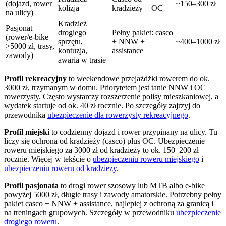
(dojazd, rower
~150–300 zł
kolizja
kradzieży + OC
na ulicy)
Kradzież
Pasjonat
drogiego
Pełny pakiet: casco
(rower/e-bike
sprzętu,
+ NNW +
~400–1000 zł
>5000 zł, trasy,
kontuzja,
assistance
zawody)
awaria w trasie
Profil rekreacyjny
to weekendowe przejażdżki rowerem do ok.
3000 zł, trzymanym w domu. Priorytetem jest tanie NNW i OC
rowerzysty. Często wystarczy rozszerzenie polisy mieszkaniowej, a
wydatek startuje od ok. 40 zł rocznie. Po szczegóły zajrzyj do
przewodnika
ubezpieczenie dla rowerzysty rekreacyjnego
.
Profil miejski
to codzienny dojazd i rower przypinany na ulicy. Tu
liczy się ochrona od kradzieży (casco) plus OC. Ubezpieczenie
roweru miejskiego za 3000 zł od kradzieży to ok. 150–200 zł
rocznie. Więcej w tekście o
ubezpieczeniu roweru miejskiego
i
ubezpieczeniu roweru od kradzieży
.
Profil pasjonata
to drogi rower szosowy lub MTB albo e-bike
powyżej 5000 zł, długie trasy i zawody amatorskie. Potrzebny pełny
pakiet casco + NNW + assistance, najlepiej z ochroną za granicą i
na treningach grupowych. Szczegóły w przewodniku
ubezpieczenie
drogiego roweru
.