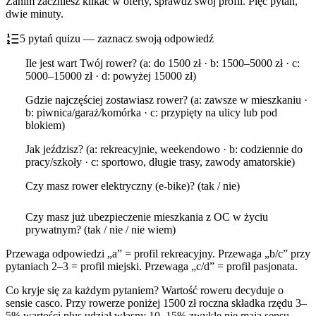
Zanim zaczniesz klikać w oferty, sprawdź swój profil. Pięć pytań,
dwie minuty.
5 pytań quizu — zaznacz swoją odpowiedź
Ile jest wart Twój rower? (a: do 1500 zł · b: 1500–5000 zł · c:
5000–15000 zł · d: powyżej 15000 zł)
Gdzie najczęściej zostawiasz rower? (a: zawsze w mieszkaniu ·
b: piwnica/garaż/komórka · c: przypięty na ulicy lub pod
blokiem)
Jak jeździsz? (a: rekreacyjnie, weekendowo · b: codziennie do
pracy/szkoły · c: sportowo, długie trasy, zawody amatorskie)
Czy masz rower elektryczny (e-bike)? (tak / nie)
Czy masz już ubezpieczenie mieszkania z OC w życiu
prywatnym? (tak / nie / nie wiem)
Przewaga odpowiedzi „a” = profil rekreacyjny. Przewaga „b/c” przy
pytaniach 2–3 = profil miejski. Przewaga „c/d” = profil pasjonata.
Co kryje się za każdym pytaniem? Wartość roweru decyduje o
sensie casco. Przy rowerze poniżej 1500 zł roczna składka rzędu 3–
5% wartości plus udział własny 10–15% zwykle nie mają sensu.