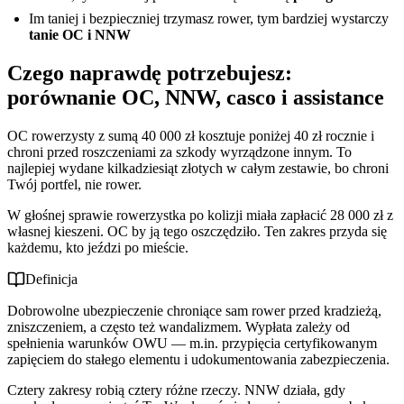
Im taniej i bezpieczniej trzymasz rower, tym bardziej wystarczy
tanie OC i NNW
Czego naprawdę potrzebujesz:
porównanie OC, NNW, casco i assistance
OC rowerzysty z sumą 40 000 zł kosztuje poniżej 40 zł rocznie i
chroni przed roszczeniami za szkody wyrządzone innym. To
najlepiej wydane kilkadziesiąt złotych w całym zestawie, bo chroni
Twój portfel, nie rower.
W głośnej sprawie rowerzystka po kolizji miała zapłacić 28 000 zł z
własnej kieszeni. OC by ją tego oszczędziło. Ten zakres przyda się
każdemu, kto jeździ po mieście.
Definicja
Dobrowolne ubezpieczenie chroniące sam rower przed kradzieżą,
zniszczeniem, a często też wandalizmem. Wypłata zależy od
spełnienia warunków OWU — m.in. przypięcia certyfikowanym
zapięciem do stałego elementu i udokumentowania zabezpieczenia.
Cztery zakresy robią cztery różne rzeczy. NNW działa, gdy