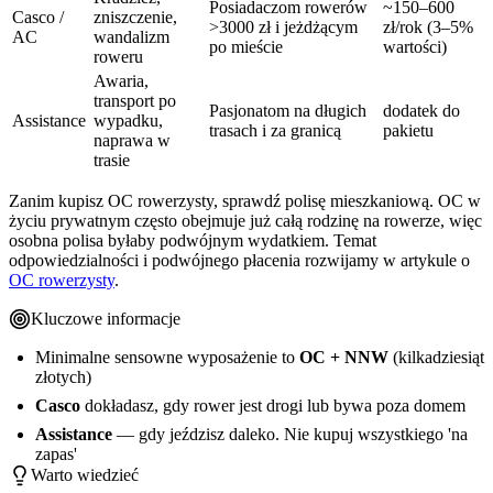
Posiadaczom rowerów
~150–600
Casco /
zniszczenie,
>3000 zł i jeżdżącym
zł/rok (3–5%
AC
wandalizm
po mieście
wartości)
roweru
Awaria,
transport po
Pasjonatom na długich
dodatek do
Assistance
wypadku,
trasach i za granicą
pakietu
naprawa w
trasie
Zanim kupisz OC rowerzysty, sprawdź polisę mieszkaniową. OC w
życiu prywatnym często obejmuje już całą rodzinę na rowerze, więc
osobna polisa byłaby podwójnym wydatkiem. Temat
odpowiedzialności i podwójnego płacenia rozwijamy w artykule o
OC rowerzysty
.
Kluczowe informacje
Minimalne sensowne wyposażenie to
OC + NNW
(kilkadziesiąt
złotych)
Casco
dokładasz, gdy rower jest drogi lub bywa poza domem
Assistance
— gdy jeździsz daleko. Nie kupuj wszystkiego 'na
zapas'
Warto wiedzieć