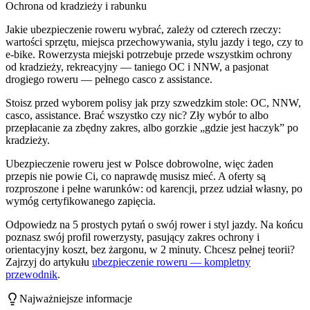
Ochrona od kradzieży i rabunku
Jakie ubezpieczenie roweru wybrać, zależy od czterech rzeczy:
wartości sprzętu, miejsca przechowywania, stylu jazdy i tego, czy to
e-bike. Rowerzysta miejski potrzebuje przede wszystkim ochrony
od kradzieży, rekreacyjny — taniego OC i NNW, a pasjonat
drogiego roweru — pełnego casco z assistance.
Stoisz przed wyborem polisy jak przy szwedzkim stole: OC, NNW,
casco, assistance. Brać wszystko czy nic? Zły wybór to albo
przepłacanie za zbędny zakres, albo gorzkie „gdzie jest haczyk” po
kradzieży.
Ubezpieczenie roweru jest w Polsce dobrowolne, więc żaden
przepis nie powie Ci, co naprawdę musisz mieć. A oferty są
rozproszone i pełne warunków: od karencji, przez udział własny, po
wymóg certyfikowanego zapięcia.
Odpowiedz na 5 prostych pytań o swój rower i styl jazdy. Na końcu
poznasz swój profil rowerzysty, pasujący zakres ochrony i
orientacyjny koszt, bez żargonu, w 2 minuty. Chcesz pełnej teorii?
Zajrzyj do artykułu
ubezpieczenie roweru — kompletny
przewodnik
.
Najważniejsze informacje