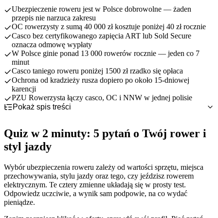
Ubezpieczenie roweru jest w Polsce dobrowolne — żaden
przepis nie narzuca zakresu
OC rowerzysty z sumą 40 000 zł kosztuje poniżej 40 zł rocznie
Casco bez certyfikowanego zapięcia ART lub Sold Secure
oznacza odmowę wypłaty
W Polsce ginie ponad 13 000 rowerów rocznie — jeden co 7
minut
Casco taniego roweru poniżej 1500 zł rzadko się opłaca
Ochrona od kradzieży rusza dopiero po około 15-dniowej
karencji
PZU Rowerzysta łączy casco, OC i NNW w jednej polisie
Pokaż spis treści
Quiz w 2 minuty: 5 pytań o Twój rower i styl jazdy
Twój wynik: 3 profile rowerzysty i pasująca ochrona
Quiz w 2 minuty: 5 pytań o Twój rower i
Czego naprawdę potrzebujesz: porównanie OC, NNW, casco i
assistance
styl jazdy
Najczęstsze błędy przy wyborze polisy rowerowej
Masz wynik? Tak dobierzesz i kupisz polisę krok po kroku
Wybór ubezpieczenia roweru zależy od wartości sprzętu, miejsca
przechowywania, stylu jazdy oraz tego, czy jeździsz rowerem
elektrycznym. Te cztery zmienne układają się w prosty test.
Odpowiedz uczciwie, a wynik sam podpowie, na co wydać
pieniądze.