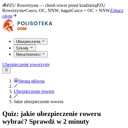
PZU Rowerzysta — chroń rower przed kradzieżą
PZU
Rowerzysta
•
Casco, OC, NNW, bagaż
Casco + OC + NNW
Zobacz
ofertę
Ubezpieczenia
Szkody
Nieruchomości
Ubezpieczenie rowerzysty
Strona główna
Ubezpieczenie roweru
Jakie ubezpieczenie roweru
Quiz: jakie ubezpieczenie roweru
wybrać? Sprawdź w 2 minuty