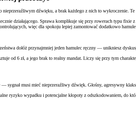
nieprzeraźliwym dźwięku, a brak każdego z nich to wykroczenie. Te d
ie działającego. Sprawa komplikuje się przy rowerach typu fixie z 
trolujących, więc dla spokoju lepiej zamontować dodatkowo hamulec
eństwa dołóż przynajmniej jeden hamulec ręczny — unikniesz dyskusji 
uje od 6 zł, a jego brak to realny mandat. Liczy się przy tym charak
— sygnał musi mieć nieprzeraźliwy dźwięk. Głośny, agresywny klakso
alne ryzyko wypadku i potencjalne kłopoty z odszkodowaniem, do któr