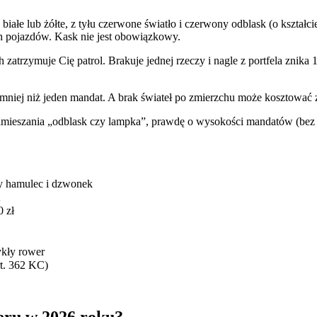
łe lub żółte, z tyłu czerwone światło i czerwony odblask (o kształcie
h pojazdów. Kask nie jest obowiązkowy.
atrzymuje Cię patrol. Brakuje jednej rzeczy i nagle z portfela znika
niej niż jeden mandat. A brak świateł po zmierzchu może kosztować zn
amieszania „odblask czy lampka”, prawdę o wysokości mandatów (bez me
y hamulec i dzwonek
 zł
kły rower
t. 362 KC)
eru w 2026 roku?