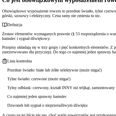
Ile kosztuje doposażenie roweru zgodnie z przepisami?
Obowiązkowe vs zalecane wyposażenie — kask, kamizelka, e-bik
Obowiązkowe wyposażenie roweru to przednie światło, tylne czerwon
Mandaty za brak wyposażenia — ile naprawdę grozi w 2026 roku
Kask i kamizelka — zalecane, choć potrafią uratować życie
górski, szosowy i elektryczny. Cena ramy nie zmienia tu nic.
Najczęstsze błędy rowerzystów przy wyposażeniu roweru
E-bike, szosówka i MTB — to samo prawo, inna praktyka
Czy brak wyposażenia może obniżyć Twoje odszkodowanie?
Definicja
Zestaw elementów wymaganych prawnie (§ 53 rozporządzenia o warunk
hamulec i sygnał dźwiękowy.
Przepisy układają się w trzy grupy i pięć konkretnych elementów. Z p
zarezerwowano dla przyczep). Do tego co najmniej jeden sprawny ha
Lista kontrolna
Przednie światło: białe lub żółte selektywne (może migać)
Tylne światło: czerwone (może migać)
Tylny odblask: czerwony, kształt INNY niż trójkąt, zamontowany 
Co najmniej jeden sprawny hamulec
Dzwonek lub sygnał o nieprzeraźliwym dźwięku
A czego na tej liście nie ma, choć wielu rowerzystów jest przekonany