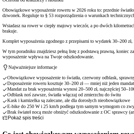
Obowiązkowe wyposażenie roweru w 2026 roku to: przednie światło bia
dzwonek. Reguluje to § 53 rozporządzenia o warunkach technicznyc
Wsiadasz na rower w ciepły majowy wieczór, a po dwóch kilometrach z
brakuje.
Komplet wyposażenia zgodnego z przepisami to wydatek 30–200 zł, m
W tym poradniku znajdziesz pełną listę z podstawą prawną, koniec z
wyposażenie wpływa na Twoje odszkodowanie.
Najważniejsze informacje
Obowiązkowe wyposażenie to światła, czerwony odblask, sprawn
Doposażenie roweru kosztuje 30–200 zł — mniej niż jeden mandat
Mandat za brak wyposażenia wynosi 20–500 zł, najczęściej 50–100
Odblask noś zawsze, światła włączaj od zmierzchu do świtu
Kask i kamizelka są zalecane, ale dla dorosłych nieobowiązkowe
E-bike do 250 W i 25 km/h podlega tym samym wymogom co zwy
Brak świateł nocą może obniżyć odszkodowanie z OC sprawcy (ar
Pokaż spis treści
Co jest obowiązkowym wyposażeniem roweru w 2026 roku?
Światła i odblaski — co musisz mieć i kiedy ich używać?
Co jest obowiązkowym wyposażeniem row
Hamulec i dzwonek — wymogi, które najłatwiej przeoczyć