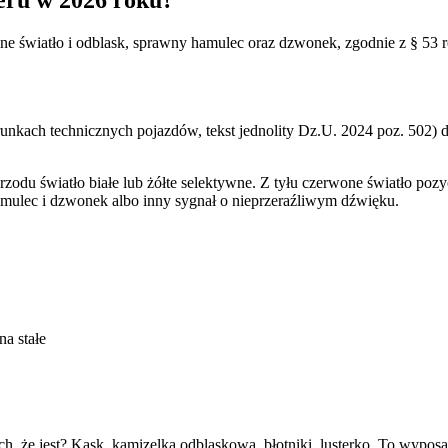
e i szosówka
e światło i odblask, sprawny hamulec oraz dzwonek, zgodnie z § 53 r
?
ach technicznych pojazdów, tekst jednolity Dz.U. 2024 poz. 502) do 
rzodu światło białe lub żółte selektywne. Z tyłu czerwone światło pozyc
mulec i dzwonek albo inny sygnał o nieprzeraźliwym dźwięku.
na stałe
ch, że jest? Kask, kamizelka odblaskowa, błotniki, lusterko. To wypos