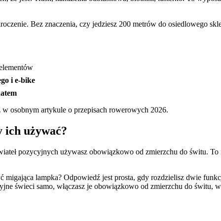
oczenie. Bez znaczenia, czy jedziesz 200 metrów do osiedlowego skle
elementów
go i e-bike
datem
sz w osobnym artykule o przepisach rowerowych 2026.
y ich używać?
iateł pozycyjnych używasz obowiązkowo od zmierzchu do świtu. To roz
migająca lampka? Odpowiedź jest prosta, gdy rozdzielisz dwie funkcje
ne świeci samo, włączasz je obowiązkowo od zmierzchu do świtu, w tu