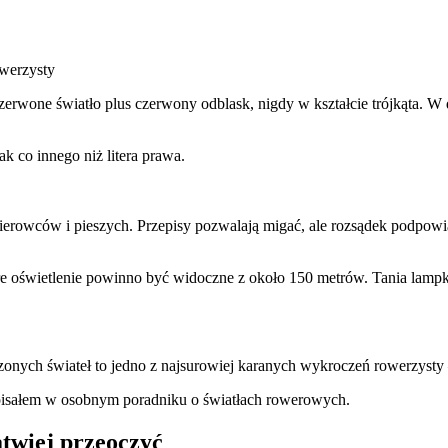
owerzysty
czerwone światło plus czerwony odblask, nigdy w kształcie trójkąta. W
k co innego niż litera prawa.
ierowców i pieszych. Przepisy pozwalają migać, ale rozsądek podpowia
bre oświetlenie powinno być widoczne z około 150 metrów. Tania lampka
zonych świateł to jedno z najsurowiej karanych wykroczeń rowerzysty
pisałem w osobnym poradniku o światłach rowerowych.
twiej przeoczyć