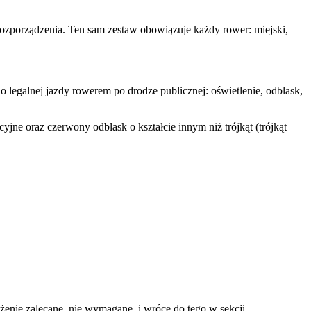
ozporządzenia. Ten sam zestaw obowiązuje każdy rower: miejski,
legalnej jazdy rowerem po drodze publicznej: oświetlenie, odblask,
yjne oraz czerwony odblask o kształcie innym niż trójkąt (trójkąt
ażenie zalecane, nie wymagane, i wrócę do tego w sekcji