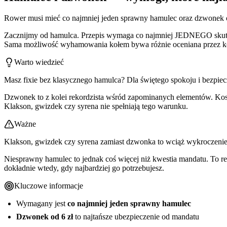
Rower musi mieć co najmniej jeden sprawny hamulec oraz dzwonek o 
Zacznijmy od hamulca. Przepis wymaga co najmniej JEDNEGO skuteczn
Sama możliwość wyhamowania kołem bywa różnie oceniana przez kon
Warto wiedzieć
Masz fixie bez klasycznego hamulca? Dla świętego spokoju i bezpiecz
Dzwonek to z kolei rekordzista wśród zapominanych elementów. Koszt
Klakson, gwizdek czy syrena nie spełniają tego warunku.
Ważne
Klakson, gwizdek czy syrena zamiast dzwonka to wciąż wykroczenie 
Niesprawny hamulec to jednak coś więcej niż kwestia mandatu. To re
dokładnie wtedy, gdy najbardziej go potrzebujesz.
Kluczowe informacje
Wymagany jest
co najmniej jeden sprawny hamulec
Dzwonek od 6 zł
to najtańsze ubezpieczenie od mandatu