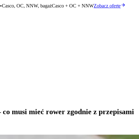
•
Casco, OC, NNW, bagaż
Casco + OC + NNW
Zobacz ofertę
co musi mieć rower zgodnie z przepisami