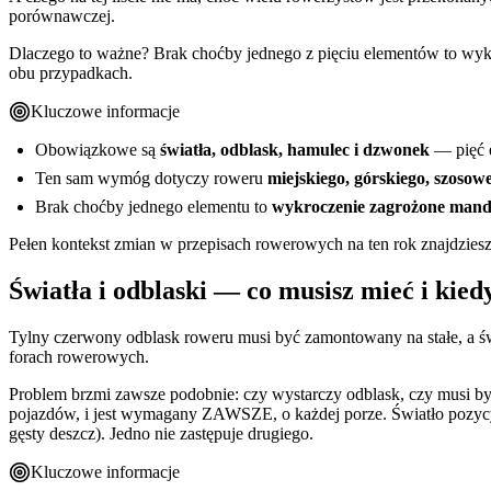
porównawczej.
Dlaczego to ważne? Brak choćby jednego z pięciu elementów to wykr
obu przypadkach.
Kluczowe informacje
Obowiązkowe są
światła, odblask, hamulec i dzwonek
— pięć 
Ten sam wymóg dotyczy roweru
miejskiego, górskiego, szosowe
Brak choćby jednego elementu to
wykroczenie zagrożone man
Pełen kontekst zmian w przepisach rowerowych na ten rok znajdzie
Światła i odblaski — co musisz mieć i kied
Tylny czerwony odblask roweru musi być zamontowany na stałe, a św
forach rowerowych.
Problem brzmi zawsze podobnie: czy wystarczy odblask, czy musi być 
pojazdów, i jest wymagany ZAWSZE, o każdej porze. Światło pozycyj
gęsty deszcz). Jedno nie zastępuje drugiego.
Kluczowe informacje