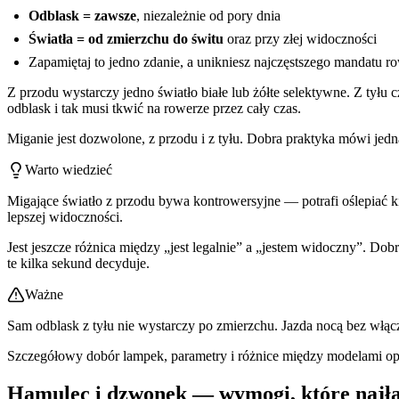
Odblask = zawsze
, niezależnie od pory dnia
Światła = od zmierzchu do świtu
oraz przy złej widoczności
Zapamiętaj to jedno zdanie, a unikniesz najczęstszego mandatu r
Z przodu wystarczy jedno światło białe lub żółte selektywne. Z tyłu 
odblask i tak musi tkwić na rowerze przez cały czas.
Miganie jest dozwolone, z przodu i z tyłu. Dobra praktyka mówi jedna
Warto wiedzieć
Migające światło z przodu bywa kontrowersyjne — potrafi oślepiać k
lepszej widoczności.
Jest jeszcze różnica między „jest legalnie” a „jestem widoczny”. Do
te kilka sekund decyduje.
Ważne
Sam odblask z tyłu nie wystarczy po zmierzchu. Jazda nocą bez włąc
Szczegółowy dobór lampek, parametry i różnice między modelami o
Hamulec i dzwonek — wymogi, które najła