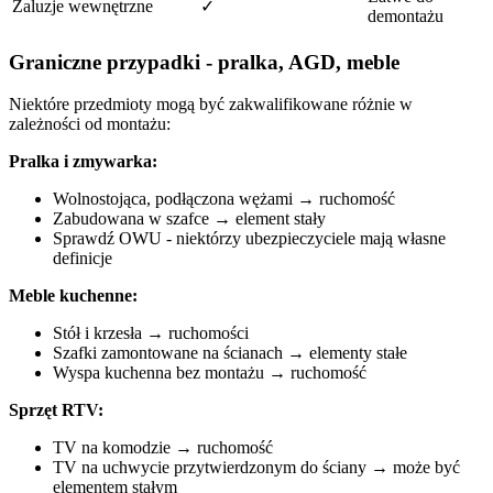
Żaluzje wewnętrzne
✓
demontażu
Graniczne przypadki - pralka, AGD, meble
Niektóre przedmioty mogą być zakwalifikowane różnie w
zależności od montażu:
Pralka i zmywarka:
Wolnostojąca, podłączona wężami → ruchomość
Zabudowana w szafce → element stały
Sprawdź OWU - niektórzy ubezpieczyciele mają własne
definicje
Meble kuchenne:
Stół i krzesła → ruchomości
Szafki zamontowane na ścianach → elementy stałe
Wyspa kuchenna bez montażu → ruchomość
Sprzęt RTV:
TV na komodzie → ruchomość
TV na uchwycie przytwierdzonym do ściany → może być
elementem stałym