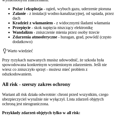
Pożar i eksplozja
- ogień, wybuch gazu, uderzenie pioruna
Zalanie
- z instalacji wodno-kanalizacyjnej, od sąsiada, przez
dach
Kradzież z włamaniem
- z widocznymi śladami włamania
Przepięcie
- skok napięcia niszczący elektronikę
Wandalizm
- zniszczenie mienia przez osoby trzecie
Zdarzenia atmosferyczne
- huragan, grad, powódź (często
dodatkowo)
Warto wiedzieć
Przy ryzykach nazwanych musisz udowodnić, że szkoda była
spowodowana konkretnym wymienionym zdarzeniem. Jeśli nie
wiesz co zniszczyło sprzęt - możesz mieć problem z
odszkodowaniem.
All risk - szerszy zakres ochrony
Wariant all risk działa odwrotnie: chroni przed wszystkim, czego
ubezpieczyciel wyraźnie nie wyłączył. Lista zdarzeń objętych
ochroną jest nieograniczona.
Przykłady zdarzeń objętych tylko w all risk: