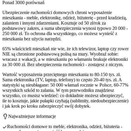
Ponad 3000 porównań
Ubezpieczenie ruchomości domowych chroni wyposażenie
mieszkania - meble, elektronikę, odzież, biżuterię - przed kradzieżą,
zalaniem i innymi zdarzeniami. Kosztuje od 50 zł/rok za
podstawowy zakres, a suma ubezpieczenia wynosi typowo 20 000 -
250 000 zł. To ochrona dla wszystkiego, co możesz wynieść z
mieszkania bez użycia narzędzi.
65% właścicieli mieszkań nie wie, że ich telewizor, laptop czy rower
NIE są chronione podstawową polisą na mury. Wyobraź sobie:
wracasz z wakacji, a w mieszkaniu po włamaniu brakuje elektroniki
za 30 000 zł. Bez ubezpieczenia ruchomości - zostajesz z niczym.
Wartość wyposażenia przeciętnego mieszkania to 80-150 tys. zł.
Sama elektronika (TV, laptop, telefony) to często 20-40 tys. zł. A
statystyki są nieubłagane: 50 000 włamań rocznie w Polsce, 60-77%
wszystkich szkód to zalania. W tym przewodniku znajdziesz
wszystko, co musisz wiedzieć: co dokładnie możesz ubezpieczyć,
ile to kosztuje, jakie pułapki czyhają (sublimity, niedoubezpieczenie)
i jak krok po kroku zabezpieczyć swój dobytek.
Najważniejsze informacje
Ruchomości domowe to meble, elektronika, odzież, biżuteria -