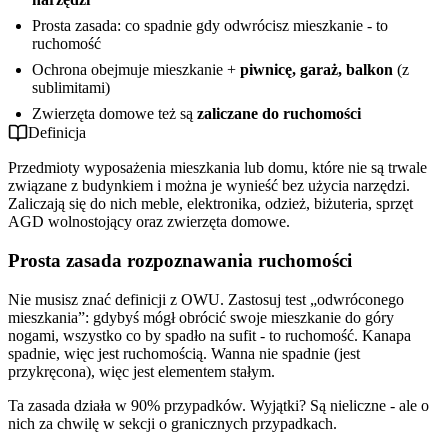
Prosta zasada: co spadnie gdy odwrócisz mieszkanie - to
ruchomość
Ochrona obejmuje mieszkanie +
piwnicę, garaż, balkon
(z
sublimitami)
Zwierzęta domowe też są
zaliczane do ruchomości
Definicja
Przedmioty wyposażenia mieszkania lub domu, które nie są trwale
związane z budynkiem i można je wynieść bez użycia narzędzi.
Zaliczają się do nich meble, elektronika, odzież, biżuteria, sprzęt
AGD wolnostojący oraz zwierzęta domowe.
Prosta zasada rozpoznawania ruchomości
Nie musisz znać definicji z OWU. Zastosuj test „odwróconego
mieszkania”: gdybyś mógł obrócić swoje mieszkanie do góry
nogami, wszystko co by spadło na sufit - to ruchomość. Kanapa
spadnie, więc jest ruchomością. Wanna nie spadnie (jest
przykręcona), więc jest elementem stałym.
Ta zasada działa w 90% przypadków. Wyjątki? Są nieliczne - ale o
nich za chwilę w sekcji o granicznych przypadkach.