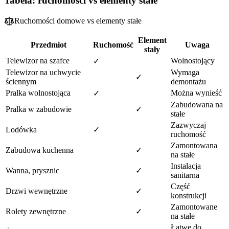
Tabela: ruchomości vs elementy stałe
Ruchomości domowe vs elementy stałe
Element
Przedmiot
Ruchomość
Uwaga
stały
Telewizor na szafce
Wolnostojący
✓
Telewizor na uchwycie
Wymaga
✓
ściennym
demontażu
Pralka wolnostojąca
Można wynieść
✓
Zabudowana na
Pralka w zabudowie
✓
stałe
Zazwyczaj
Lodówka
✓
ruchomość
Zamontowana
Zabudowa kuchenna
✓
na stałe
Instalacja
Wanna, prysznic
✓
sanitarna
Część
Drzwi wewnętrzne
✓
konstrukcji
Zamontowane
Rolety zewnętrzne
✓
na stałe
Łatwe do