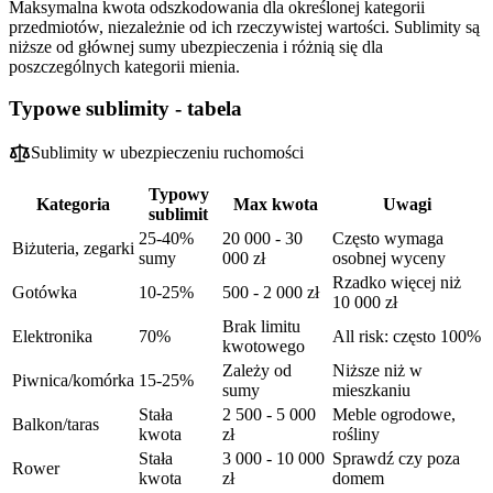
Maksymalna kwota odszkodowania dla określonej kategorii
przedmiotów, niezależnie od ich rzeczywistej wartości. Sublimity są
niższe od głównej sumy ubezpieczenia i różnią się dla
poszczególnych kategorii mienia.
Typowe sublimity - tabela
Sublimity w ubezpieczeniu ruchomości
Typowy
Kategoria
Max kwota
Uwagi
sublimit
25-40%
20 000 - 30
Często wymaga
Biżuteria, zegarki
sumy
000 zł
osobnej wyceny
Rzadko więcej niż
Gotówka
10-25%
500 - 2 000 zł
10 000 zł
Brak limitu
Elektronika
70%
All risk: często 100%
kwotowego
Zależy od
Niższe niż w
Piwnica/komórka
15-25%
sumy
mieszkaniu
Stała
2 500 - 5 000
Meble ogrodowe,
Balkon/taras
kwota
zł
rośliny
Stała
3 000 - 10 000
Sprawdź czy poza
Rower
kwota
zł
domem