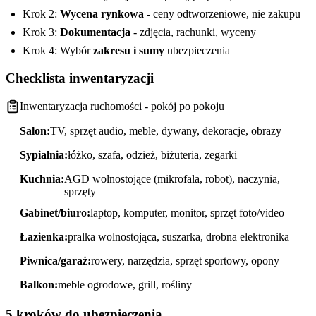
Krok 2:
Wycena rynkowa
- ceny odtworzeniowe, nie zakupu
Krok 3:
Dokumentacja
- zdjęcia, rachunki, wyceny
Krok 4: Wybór
zakresu i sumy
ubezpieczenia
Checklista inwentaryzacji
Inwentaryzacja ruchomości - pokój po pokoju
Salon:
TV, sprzęt audio, meble, dywany, dekoracje, obrazy
Sypialnia:
łóżko, szafa, odzież, biżuteria, zegarki
Kuchnia:
AGD wolnostojące (mikrofala, robot), naczynia,
sprzęty
Gabinet/biuro:
laptop, komputer, monitor, sprzęt foto/video
Łazienka:
pralka wolnostojąca, suszarka, drobna elektronika
Piwnica/garaż:
rowery, narzędzia, sprzęt sportowy, opony
Balkon:
meble ogrodowe, grill, rośliny
5 kroków do ubezpieczenia