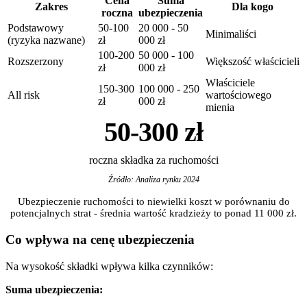
Cena
Suma
Zakres
Dla kogo
roczna
ubezpieczenia
Podstawowy
50-100
20 000 - 50
Minimaliści
(ryzyka nazwane)
zł
000 zł
100-200
50 000 - 100
Rozszerzony
Większość właścicieli
zł
000 zł
Właściciele
150-300
100 000 - 250
All risk
wartościowego
zł
000 zł
mienia
50-300 zł
roczna składka za ruchomości
Źródło: Analiza rynku 2024
Ubezpieczenie ruchomości to niewielki koszt w porównaniu do
potencjalnych strat - średnia wartość kradzieży to ponad 11 000 zł.
Co wpływa na cenę ubezpieczenia
Na wysokość składki wpływa kilka czynników:
Suma ubezpieczenia: