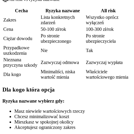
Cecha
Ryzyka nazwane
All risk
Lista konkretnych
Wszystko oprócz
Zakres
zdarzeń
wyłączeń
Cena
50-100 zł/rok
100-300 zł/rok
Po stronie
Po stronie
Ciężar dowodu
ubezpieczonego
ubezpieczyciela
Przypadkowe
Nie
Tak
uszkodzenia
Nieznana
Zazwyczaj odmowa
Zazwyczaj wypłata
przyczyna szkody
Minimaliści, niska
Właściciele
Dla kogo
wartość mienia
wartościowego mienia
Dla kogo która opcja
Ryzyka nazwane wybierz gdy:
Masz niewiele wartościowych rzeczy
Chcesz minimalizować koszt
Mieszkasz w spokojnej okolicy
Akceptujesz ograniczony zakres