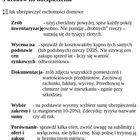
Jak ubezpieczyć ruchomości domowe
Zrób
- użyj checklisty powyżej, spisz każdy pokój
inwentaryzację
osobno. Nie pomijaj „drobnych” rzeczy -
sumują się do tysięcy złotych.
Wycena na
- sprawdź ile kosztowałoby kupno tych samych
podstawie
(lub podobnych) rzeczy DZIŚ. Nie używaj cen
cen
zakupu sprzed lat - liczy się wartość
rynkowych
odtworzeniowa.
Dokumentacja
- zrób zdjęcia wszystkich pomieszczeń i
wartościowych przedmiotów. Zachowaj
rachunki, faktury, wyceny. Przechowuj w
chmurze (nie w mieszkaniu - zginie przy
szkodzie).
Wybór
- na podstawie wyceny wybierz sumę ubezpieczenia
zakresu i
(z marginesem 10-20%). Zdecyduj: ryzyka nazwane
sumy
czy all risk.
Porównanie
- sprawdź kilka ofert, zwróć uwagę na sublimity i
ofert i
wyłączenia, nie tylko cenę. Kup polisę i trzymaj ją
zakup
w bezpiecznym miejscu.