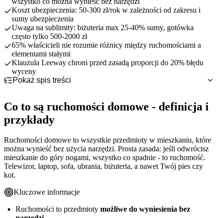
wszystko co można wynieść bez narzędzi
Koszt ubezpieczenia: 50-300 zł/rok w zależności od zakresu i
sumy ubezpieczenia
Uwaga na sublimity: biżuteria max 25-40% sumy, gotówka
często tylko 500-2000 zł
65% właścicieli nie rozumie różnicy między ruchomościami a
elementami stałymi
Klauzula Leeway chroni przed zasadą proporcji do 20% błędu
wyceny
Pokaż spis treści
Co to są ruchomości domowe - definicja i przykłady
Ruchomości domowe vs elementy stałe - jak je rozróżnić
Prosta zasada rozpoznawania ruchomości
Co to są ruchomości domowe - definicja i
Co obejmuje ubezpieczenie ruchomości domowych
Przykłady ruchomości domowych
Tabela: ruchomości vs elementy stałe
przykłady
Ile kosztuje ubezpieczenie ruchomości domowych
Gdzie są chronione ruchomości
Graniczne przypadki - pralka, AGD, meble
Ryzyka nazwane - co jest chronione
Sublimity - ukryte limity w ubezpieczeniu ruchomości
Dlaczego to ważne - konsekwencje pomyłki
All risk - szerszy zakres ochrony
Przedziały cenowe wg zakresu
Najczęstsze błędy przy ubezpieczaniu ruchomości
Czego NIE obejmuje polisa - wyłączenia
Co wpływa na cenę ubezpieczenia
Typowe sublimity - tabela
Ruchomości domowe to wszystkie przedmioty w mieszkaniu, które
Niedoubezpieczenie - pułapka zasady proporcji
Jak podwyższyć limity
5 najczęstszych błędów
można wynieść bez użycia narzędzi. Prosta zasada: jeśli odwrócisz
All risk czy ryzyka nazwane - co wybrać
mieszkanie do góry nogami, wszystko co spadnie - to ruchomość.
Jak ich uniknąć - praktyczne rady
Przykład działania zasady proporcji
Telewizor, laptop, sofa, ubrania, biżuteria, a nawet Twój pies czy
Jak wycenić i ubezpieczyć ruchomości - krok po kroku
Klauzula Leeway - jak się zabezpieczyć
Tabela porównawcza
kot.
Podsumowanie
Dla kogo która opcja
Checklista inwentaryzacji
5 kroków do ubezpieczenia
Kluczowe informacje
Ruchomości to przedmioty
możliwe do wyniesienia bez
narzędzi