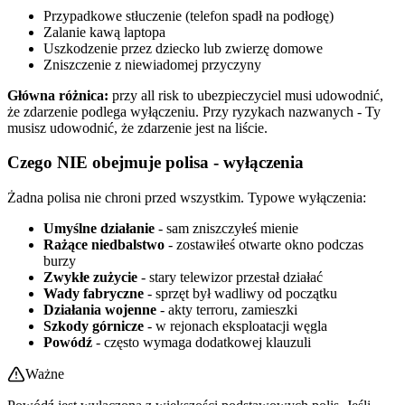
Przypadkowe stłuczenie (telefon spadł na podłogę)
Zalanie kawą laptopa
Uszkodzenie przez dziecko lub zwierzę domowe
Zniszczenie z niewiadomej przyczyny
Główna różnica:
przy all risk to ubezpieczyciel musi udowodnić,
że zdarzenie podlega wyłączeniu. Przy ryzykach nazwanych - Ty
musisz udowodnić, że zdarzenie jest na liście.
Czego NIE obejmuje polisa - wyłączenia
Żadna polisa nie chroni przed wszystkim. Typowe wyłączenia:
Umyślne działanie
- sam zniszczyłeś mienie
Rażące niedbalstwo
- zostawiłeś otwarte okno podczas
burzy
Zwykłe zużycie
- stary telewizor przestał działać
Wady fabryczne
- sprzęt był wadliwy od początku
Działania wojenne
- akty terroru, zamieszki
Szkody górnicze
- w rejonach eksploatacji węgla
Powódź
- często wymaga dodatkowej klauzuli
Ważne