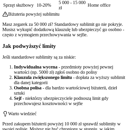
5 000 - 15 000
Sprzęt służbowy
10-20%
Home office
zł
Biżuteria powyżej sublimitu
Masz zegarek za 50 000 zł? Standardowy sublimit go nie pokryje.
Musisz wykupić dodatkową klauzulę lub ubezpieczyć go osobno -
często z wymogiem przechowywania w sejfie.
Jak podwyższyć limity
Jeśli standardowe sublimity są za niskie:
Indywidualna wycena
- przedmioty powyżej pewnej
wartości (np. 5000 zł) zgłoś osobno do polisy
Klauzula zwiększonego limitu
- dopłata za wyższy sublimit
dla danej kategorii
Osobna polisa
- dla bardzo wartościowej biżuterii, dzieł
sztuki
Sejf
- niektórzy ubezpieczyciele podnoszą limit gdy
przechowujesz kosztowności w sejfie
Warto wiedzieć
Przed zakupem biżuterii powyżej 10 000 zł sprawdź sublimity w
swojej polisie. Możesz nie być chroniony w stopniu, w jakim