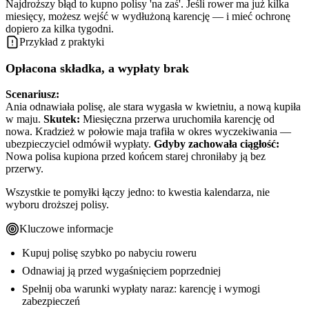
Najdroższy błąd to kupno polisy 'na zaś'. Jeśli rower ma już kilka
miesięcy, możesz wejść w wydłużoną karencję — i mieć ochronę
dopiero za kilka tygodni.
Przykład z praktyki
Opłacona składka, a wypłaty brak
Scenariusz:
Ania odnawiała polisę, ale stara wygasła w kwietniu, a nową kupiła
w maju.
Skutek:
Miesięczna przerwa uruchomiła karencję od
nowa. Kradzież w połowie maja trafiła w okres wyczekiwania —
ubezpieczyciel odmówił wypłaty.
Gdyby zachowała ciągłość:
Nowa polisa kupiona przed końcem starej chroniłaby ją bez
przerwy.
Wszystkie te pomyłki łączy jedno: to kwestia kalendarza, nie
wyboru droższej polisy.
Kluczowe informacje
Kupuj polisę szybko po nabyciu roweru
Odnawiaj ją przed wygaśnięciem poprzedniej
Spełnij oba warunki wypłaty naraz: karencję i wymogi
zabezpieczeń