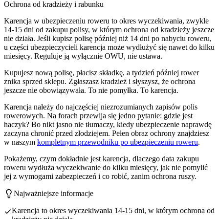
Ochrona od kradzieży i rabunku
Karencja w ubezpieczeniu roweru to okres wyczekiwania, zwykle
14-15 dni od zakupu polisy, w którym ochrona od kradzieży jeszcze
nie działa. Jeśli kupisz polisę później niż 14 dni po nabyciu roweru,
u części ubezpieczycieli karencja może wydłużyć się nawet do kilku
miesięcy. Reguluje ją wyłącznie OWU, nie ustawa.
Kupujesz nową polisę, płacisz składkę, a tydzień później rower
znika sprzed sklepu. Zgłaszasz kradzież i słyszysz, że ochrona
jeszcze nie obowiązywała. To nie pomyłka. To karencja.
Karencja należy do najczęściej niezrozumianych zapisów polis
rowerowych. Na forach przewija się jedno pytanie: gdzie jest
haczyk? Bo nikt jasno nie tłumaczy, kiedy ubezpieczenie naprawdę
zaczyna chronić przed złodziejem. Pełen obraz ochrony znajdziesz
w naszym
kompletnym przewodniku po ubezpieczeniu roweru
.
Pokażemy, czym dokładnie jest karencja, dlaczego data zakupu
roweru wydłuża wyczekiwanie do kilku miesięcy, jak nie pomylić
jej z wymogami zabezpieczeń i co robić, zanim ochrona ruszy.
Najważniejsze informacje
Karencja to okres wyczekiwania 14-15 dni, w którym ochrona od