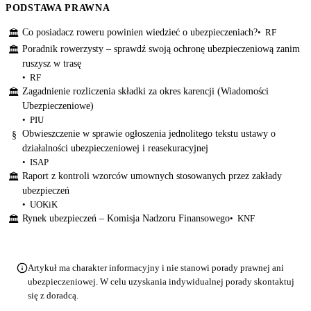
PODSTAWA PRAWNA
Co posiadacz roweru powinien wiedzieć o ubezpieczeniach?
RF
🏛
Poradnik rowerzysty – sprawdź swoją ochronę ubezpieczeniową zanim
🏛
ruszysz w trasę
RF
Zagadnienie rozliczenia składki za okres karencji (Wiadomości
🏛
Ubezpieczeniowe)
PIU
Obwieszczenie w sprawie ogłoszenia jednolitego tekstu ustawy o
§
działalności ubezpieczeniowej i reasekuracyjnej
ISAP
Raport z kontroli wzorców umownych stosowanych przez zakłady
🏛
ubezpieczeń
UOKiK
Rynek ubezpieczeń – Komisja Nadzoru Finansowego
KNF
🏛
Artykuł ma charakter informacyjny i nie stanowi porady prawnej ani
ubezpieczeniowej. W celu uzyskania indywidualnej porady skontaktuj
się z doradcą.