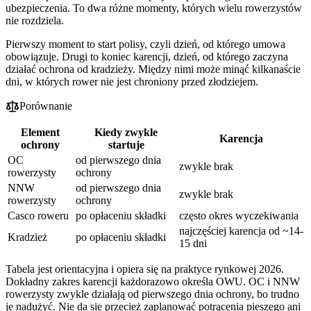
ubezpieczenia. To dwa różne momenty, których wielu rowerzystów
nie rozdziela.
Pierwszy moment to start polisy, czyli dzień, od którego umowa
obowiązuje. Drugi to koniec karencji, dzień, od którego zaczyna
działać ochrona od kradzieży. Między nimi może minąć kilkanaście
dni, w których rower nie jest chroniony przed złodziejem.
Porównanie
Element
Kiedy zwykle
Karencja
ochrony
startuje
OC
od pierwszego dnia
zwykle brak
rowerzysty
ochrony
NNW
od pierwszego dnia
zwykle brak
rowerzysty
ochrony
Casco roweru
po opłaceniu składki
często okres wyczekiwania
najczęściej karencja od ~14-
Kradzież
po opłaceniu składki
15 dni
Tabela jest orientacyjna i opiera się na praktyce rynkowej 2026.
Dokładny zakres karencji każdorazowo określa OWU. OC i NNW
rowerzysty zwykle działają od pierwszego dnia ochrony, bo trudno
je nadużyć. Nie da się przecież zaplanować potrącenia pieszego ani