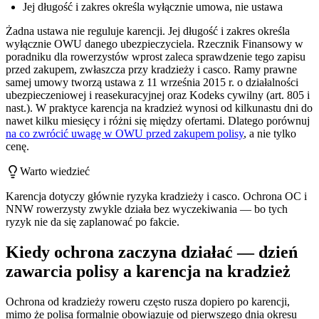
Jej długość i zakres określa wyłącznie umowa, nie ustawa
Żadna ustawa nie reguluje karencji. Jej długość i zakres określa
wyłącznie OWU danego ubezpieczyciela. Rzecznik Finansowy w
poradniku dla rowerzystów wprost zaleca sprawdzenie tego zapisu
przed zakupem, zwłaszcza przy kradzieży i casco. Ramy prawne
samej umowy tworzą ustawa z 11 września 2015 r. o działalności
ubezpieczeniowej i reasekuracyjnej oraz Kodeks cywilny (art. 805 i
nast.). W praktyce karencja na kradzież wynosi od kilkunastu dni do
nawet kilku miesięcy i różni się między ofertami. Dlatego porównuj
na co zwrócić uwagę w OWU przed zakupem polisy
, a nie tylko
cenę.
Warto wiedzieć
Karencja dotyczy głównie ryzyka kradzieży i casco. Ochrona OC i
NNW rowerzysty zwykle działa bez wyczekiwania — bo tych
ryzyk nie da się zaplanować po fakcie.
Kiedy ochrona zaczyna działać — dzień
zawarcia polisy a karencja na kradzież
Ochrona od kradzieży roweru często rusza dopiero po karencji,
mimo że polisa formalnie obowiązuje od pierwszego dnia okresu