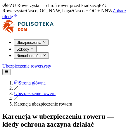
PZU Rowerzysta — chroń rower przed kradzieżą
PZU
Rowerzysta
•
Casco, OC, NNW, bagaż
Casco + OC + NNW
Zobacz
ofertę
Ubezpieczenia
Szkody
Nieruchomości
Ubezpieczenie rowerzysty
Strona główna
Ubezpieczenie roweru
Karencja ubezpieczenie roweru
Karencja w ubezpieczeniu roweru —
kiedy ochrona zaczyna działać