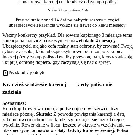
standardowa karencja na kradzież od zakupu polisy
Źródło: Dane rynkowe 2026
Przy zakupie ponad 14 dni po nabyciu roweru u części
ubezpieczycieli karencja wydłuża się nawet do kilku miesięcy.
Weźmy konkretny przykład. Dla roweru kupionego 3 miesiące temu
karencja na kradzież może wynieść nawet około 4 miesięcy.
Ubezpieczyciel niejako cofa realny start ochrony, by zrównać Twoją
sytuację z osobą, która ubezpieczyła rower od razu po zakupie.
Inaczej późny zakup polisy dawałby przewagę tym, którzy zwlekają
i kupują ochronę dopiero, gdy zaczynają się bać o sprzęt.
Przykład z praktyki
Kradzież w okresie karencji — kiedy polisa nie
zadziała
Scenariusz:
Kuba kupił rower w marcu, a polisę dopiero w czerwcu, trzy
miesiące później.
Skutek:
Z powodu powiązania karencji z datą
zakupu roweru ochrona od kradzieży rozkręca się przez kolejne
tygodnie. Rower ginie w lipcu, jeszcze w okresie wyczekiwania —
ubezpieczyciel odmawia wypłaty.
Gdyby kupił wcześniej:
Polisa