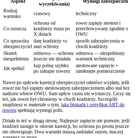
Aspekt
Wymogi zabezpieczeń
wyczekiwania)
Rodzaj
czasowy
techniczny
warunku
ochrona od
rower zapięty atestem i
Co oznacza
kradzieży rusza po
przechowywany zgodnie z
X dniach
OWU
Co sprawdza
datę kradzieży vs
sposób zabezpieczenia w
ubezpieczyciel
start ochrony
chwili kradzieży
Skutek
odmowa — ochrona
odmowa — niespełniony
niespełnienia
jeszcze nie działała
warunek techniczny
kup polisę szybko
atestowane zapięcie +
Jak spełnić
po zakupie roweru
zamknięte pomieszczenie
Nawet po upływie karencji ubezpieczyciel odmówi wypłaty, jeśli
rower nie był zapięty atestowanym zabezpieczeniem albo stał bez
nadzoru wbrew OWU. Sam upływ czasu nie wystarczy. Liczy się
też, jak rower był chroniony w chwili kradzieży. Szczegóły
znajdziesz w materiale o tym,
jaka blokada i certyfikat ART do
roweru
spełniają wymogi polis.
Działa to też w drugą stronę. Najlepsze zapięcie nie pomoże, jeśli
kradzież nastąpi w okresie karencji, bo ochrona po prostu jeszcze
nie obowiązuje. Dwa warunki muszą zadziałać razem, inaczej
zostajesz ze stratą.