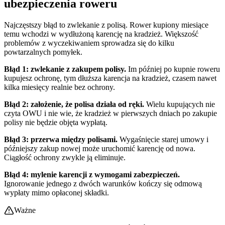
ubezpieczenia roweru
Najczęstszy błąd to zwlekanie z polisą. Rower kupiony miesiące
temu wchodzi w wydłużoną karencję na kradzież. Większość
problemów z wyczekiwaniem sprowadza się do kilku
powtarzalnych pomyłek.
Błąd 1: zwlekanie z zakupem polisy.
Im później po kupnie roweru
kupujesz ochronę, tym dłuższa karencja na kradzież, czasem nawet
kilka miesięcy realnie bez ochrony.
Błąd 2: założenie, że polisa działa od ręki.
Wielu kupujących nie
czyta OWU i nie wie, że kradzież w pierwszych dniach po zakupie
polisy nie będzie objęta wypłatą.
Błąd 3: przerwa między polisami.
Wygaśnięcie starej umowy i
późniejszy zakup nowej może uruchomić karencję od nowa.
Ciągłość ochrony zwykle ją eliminuje.
Błąd 4: mylenie karencji z wymogami zabezpieczeń.
Ignorowanie jednego z dwóch warunków kończy się odmową
wypłaty mimo opłaconej składki.
Ważne