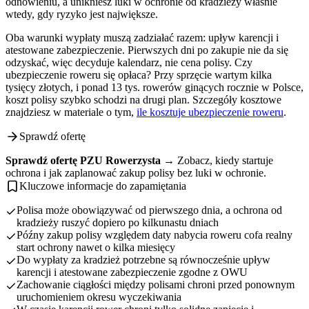
odnowieniu, a unikniesz luki w ochronie od kradzieży właśnie
wtedy, gdy ryzyko jest największe.
Oba warunki wypłaty muszą zadziałać razem: upływ karencji i
atestowane zabezpieczenie. Pierwszych dni po zakupie nie da się
odzyskać, więc decyduje kalendarz, nie cena polisy. Czy
ubezpieczenie roweru się opłaca? Przy sprzęcie wartym kilka
tysięcy złotych, i ponad 13 tys. rowerów ginących rocznie w Polsce,
koszt polisy szybko schodzi na drugi plan. Szczegóły kosztowe
znajdziesz w materiale o tym,
ile kosztuje ubezpieczenie roweru
.
Sprawdź ofertę
Sprawdź ofertę PZU Rowerzysta →
Zobacz, kiedy startuje
ochrona i jak zaplanować zakup polisy bez luki w ochronie.
Kluczowe informacje do zapamiętania
Polisa może obowiązywać od pierwszego dnia, a ochrona od
kradzieży ruszyć dopiero po kilkunastu dniach
Późny zakup polisy względem daty nabycia roweru cofa realny
start ochrony nawet o kilka miesięcy
Do wypłaty za kradzież potrzebne są równocześnie upływ
karencji i atestowane zabezpieczenie zgodne z OWU
Zachowanie ciągłości między polisami chroni przed ponownym
uruchomieniem okresu wyczekiwania