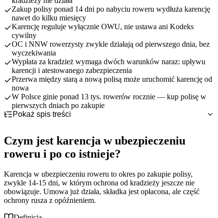
kradzieży nie działa
Zakup polisy ponad 14 dni po nabyciu roweru wydłuża karencję
nawet do kilku miesięcy
Karencję reguluje wyłącznie OWU, nie ustawa ani Kodeks
cywilny
OC i NNW rowerzysty zwykle działają od pierwszego dnia, bez
wyczekiwania
Wypłata za kradzież wymaga dwóch warunków naraz: upływu
karencji i atestowanego zabezpieczenia
Przerwa między starą a nową polisą może uruchomić karencję od
nowa
W Polsce ginie ponad 13 tys. rowerów rocznie — kup polisę w
pierwszych dniach po zakupie
Pokaż spis treści
Czym jest karencja w ubezpieczeniu roweru i po co istnieje?
Kiedy ochrona zaczyna działać — dzień zawarcia polisy a
Czym jest karencja w ubezpieczeniu
karencja na kradzież
Dlaczego data zakupu roweru wydłuża karencję — oś czasu z
roweru i po co istnieje?
przykładami
Karencja vs wymogi zabezpieczeń — dwa warunki wypłaty za
Karencja przy rowerze używanym i odnowieniu polisy
Karencja w ubezpieczeniu roweru to okres po zakupie polisy,
kradzież
zwykle 14-15 dni, w którym ochrona od kradzieży jeszcze nie
Najczęstsze błędy związane z karencją ubezpieczenia roweru
obowiązuje. Umowa już działa, składka jest opłacona, ale część
Co robić w okresie karencji — jak przejść przez wyczekiwanie
ochrony rusza z opóźnieniem.
bezpiecznie
Definicja