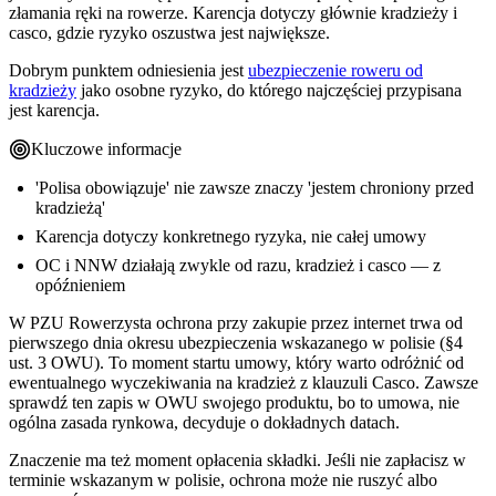
złamania ręki na rowerze. Karencja dotyczy głównie kradzieży i
casco, gdzie ryzyko oszustwa jest największe.
Dobrym punktem odniesienia jest
ubezpieczenie roweru od
kradzieży
jako osobne ryzyko, do którego najczęściej przypisana
jest karencja.
Kluczowe informacje
'Polisa obowiązuje' nie zawsze znaczy 'jestem chroniony przed
kradzieżą'
Karencja dotyczy konkretnego ryzyka, nie całej umowy
OC i NNW działają zwykle od razu, kradzież i casco — z
opóźnieniem
W PZU Rowerzysta ochrona przy zakupie przez internet trwa od
pierwszego dnia okresu ubezpieczenia wskazanego w polisie (§4
ust. 3 OWU). To moment startu umowy, który warto odróżnić od
ewentualnego wyczekiwania na kradzież z klauzuli Casco. Zawsze
sprawdź ten zapis w OWU swojego produktu, bo to umowa, nie
ogólna zasada rynkowa, decyduje o dokładnych datach.
Znaczenie ma też moment opłacenia składki. Jeśli nie zapłacisz w
terminie wskazanym w polisie, ochrona może nie ruszyć albo