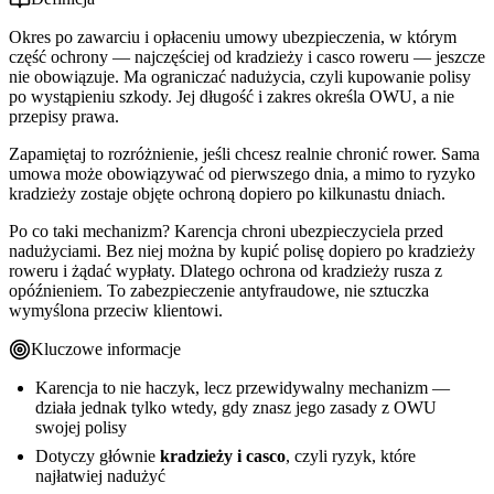
Okres po zawarciu i opłaceniu umowy ubezpieczenia, w którym
część ochrony — najczęściej od kradzieży i casco roweru — jeszcze
nie obowiązuje. Ma ograniczać nadużycia, czyli kupowanie polisy
po wystąpieniu szkody. Jej długość i zakres określa OWU, a nie
przepisy prawa.
Zapamiętaj to rozróżnienie, jeśli chcesz realnie chronić rower. Sama
umowa może obowiązywać od pierwszego dnia, a mimo to ryzyko
kradzieży zostaje objęte ochroną dopiero po kilkunastu dniach.
Po co taki mechanizm? Karencja chroni ubezpieczyciela przed
nadużyciami. Bez niej można by kupić polisę dopiero po kradzieży
roweru i żądać wypłaty. Dlatego ochrona od kradzieży rusza z
opóźnieniem. To zabezpieczenie antyfraudowe, nie sztuczka
wymyślona przeciw klientowi.
Kluczowe informacje
Karencja to nie haczyk, lecz przewidywalny mechanizm —
działa jednak tylko wtedy, gdy znasz jego zasady z OWU
swojej polisy
Dotyczy głównie
kradzieży i casco
, czyli ryzyk, które
najłatwiej nadużyć