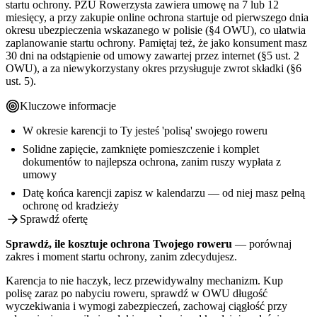
startu ochrony. PZU Rowerzysta zawiera umowę na 7 lub 12
miesięcy, a przy zakupie online ochrona startuje od pierwszego dnia
okresu ubezpieczenia wskazanego w polisie (§4 OWU), co ułatwia
zaplanowanie startu ochrony. Pamiętaj też, że jako konsument masz
30 dni na odstąpienie od umowy zawartej przez internet (§5 ust. 2
OWU), a za niewykorzystany okres przysługuje zwrot składki (§6
ust. 5).
Kluczowe informacje
W okresie karencji to Ty jesteś 'polisą' swojego roweru
Solidne zapięcie, zamknięte pomieszczenie i komplet
dokumentów to najlepsza ochrona, zanim ruszy wypłata z
umowy
Datę końca karencji zapisz w kalendarzu — od niej masz pełną
ochronę od kradzieży
Sprawdź ofertę
Sprawdź, ile kosztuje ochrona Twojego roweru
— porównaj
zakres i moment startu ochrony, zanim zdecydujesz.
Karencja to nie haczyk, lecz przewidywalny mechanizm. Kup
polisę zaraz po nabyciu roweru, sprawdź w OWU długość
wyczekiwania i wymogi zabezpieczeń, zachowaj ciągłość przy