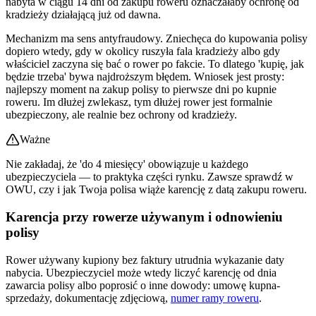
nabyta w ciągu 14 dni od zakupu roweru oznaczałaby ochronę od
kradzieży działającą już od dawna.
Mechanizm ma sens antyfraudowy. Zniechęca do kupowania polisy
dopiero wtedy, gdy w okolicy ruszyła fala kradzieży albo gdy
właściciel zaczyna się bać o rower po fakcie. To dlatego 'kupię, jak
będzie trzeba' bywa najdroższym błędem. Wniosek jest prosty:
najlepszy moment na zakup polisy to pierwsze dni po kupnie
roweru. Im dłużej zwlekasz, tym dłużej rower jest formalnie
ubezpieczony, ale realnie bez ochrony od kradzieży.
Ważne
Nie zakładaj, że 'do 4 miesięcy' obowiązuje u każdego
ubezpieczyciela — to praktyka części rynku. Zawsze sprawdź w
OWU, czy i jak Twoja polisa wiąże karencję z datą zakupu roweru.
Karencja przy rowerze używanym i odnowieniu
polisy
Rower używany kupiony bez faktury utrudnia wykazanie daty
nabycia. Ubezpieczyciel może wtedy liczyć karencję od dnia
zawarcia polisy albo poprosić o inne dowody: umowę kupna-
sprzedaży, dokumentację zdjęciową,
numer ramy roweru
.