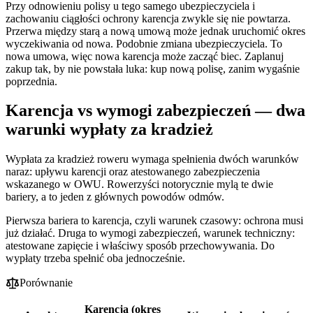
Przy odnowieniu polisy u tego samego ubezpieczyciela i
zachowaniu ciągłości ochrony karencja zwykle się nie powtarza.
Przerwa między starą a nową umową może jednak uruchomić okres
wyczekiwania od nowa. Podobnie zmiana ubezpieczyciela. To
nowa umowa, więc nowa karencja może zacząć biec. Zaplanuj
zakup tak, by nie powstała luka: kup nową polisę, zanim wygaśnie
poprzednia.
Karencja vs wymogi zabezpieczeń — dwa
warunki wypłaty za kradzież
Wypłata za kradzież roweru wymaga spełnienia dwóch warunków
naraz: upływu karencji oraz atestowanego zabezpieczenia
wskazanego w OWU. Rowerzyści notorycznie mylą te dwie
bariery, a to jeden z głównych powodów odmów.
Pierwsza bariera to karencja, czyli warunek czasowy: ochrona musi
już działać. Druga to wymogi zabezpieczeń, warunek techniczny:
atestowane zapięcie i właściwy sposób przechowywania. Do
wypłaty trzeba spełnić oba jednocześnie.
Porównanie
Karencja (okres