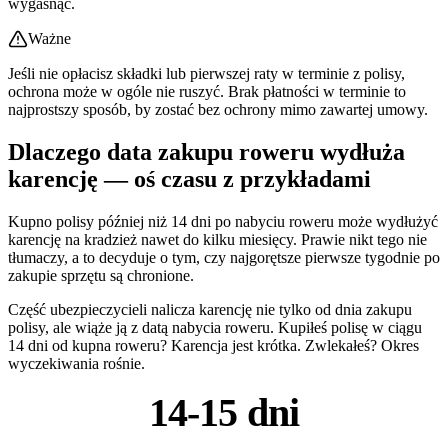
wygasnąć.
Ważne
Jeśli nie opłacisz składki lub pierwszej raty w terminie z polisy,
ochrona może w ogóle nie ruszyć. Brak płatności w terminie to
najprostszy sposób, by zostać bez ochrony mimo zawartej umowy.
Dlaczego data zakupu roweru wydłuża
karencję — oś czasu z przykładami
Kupno polisy później niż 14 dni po nabyciu roweru może wydłużyć
karencję na kradzież nawet do kilku miesięcy. Prawie nikt tego nie
tłumaczy, a to decyduje o tym, czy najgorętsze pierwsze tygodnie po
zakupie sprzętu są chronione.
Część ubezpieczycieli nalicza karencję nie tylko od dnia zakupu
polisy, ale wiąże ją z datą nabycia roweru. Kupiłeś polisę w ciągu
14 dni od kupna roweru? Karencja jest krótka. Zwlekałeś? Okres
wyczekiwania rośnie.
14-15 dni