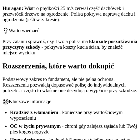
Huragan:
Wiatr o prędkości 25 m/s zerwał część dachówek i
przewrócił drzewo na ogrodzenie. Polisa pokrywa naprawę dachu i
ogrodzenia (jeśli w zakresie).
Warto wiedzieć
Przy zalaniu sprawdź, czy Twoja polisa ma
klauzulę poszukiwania
przyczyny szkody
- pokrywa koszty kucia ścian, by znaleźć
miejsce wycieku.
Rozszerzenia, które warto dokupić
Podstawowy zakres to fundament, ale nie pełna ochrona.
Rozszerzenia pozwalają dopasować polisę do indywidualnych
potrzeb - i często to właśnie one decydują o wypłacie przy szkodzie.
Kluczowe informacje
Kradzież z włamaniem
- konieczne przy wartościowym
wyposażeniu
OC w życiu prywatnym
- chroni gdy zalejesz sąsiada lub Twój
pies kogoś pogryzie
Home Assistance
- hydraulik/ślusarz na telefon, często już w