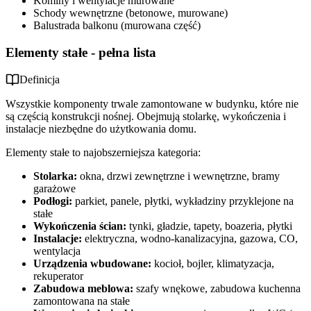
Kominy i wentylacje murowane
Schody wewnętrzne (betonowe, murowane)
Balustrada balkonu (murowana część)
Elementy stałe - pełna lista
Definicja
Wszystkie komponenty trwale zamontowane w budynku, które nie
są częścią konstrukcji nośnej. Obejmują stolarkę, wykończenia i
instalacje niezbędne do użytkowania domu.
Elementy stałe to najobszerniejsza kategoria:
Stolarka:
okna, drzwi zewnętrzne i wewnętrzne, bramy
garażowe
Podłogi:
parkiet, panele, płytki, wykładziny przyklejone na
stałe
Wykończenia ścian:
tynki, gładzie, tapety, boazeria, płytki
Instalacje:
elektryczna, wodno-kanalizacyjna, gazowa, CO,
wentylacja
Urządzenia wbudowane:
kocioł, bojler, klimatyzacja,
rekuperator
Zabudowa meblowa:
szafy wnękowe, zabudowa kuchenna
zamontowana na stałe