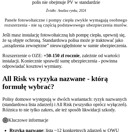
polis nie obejmuje PV w standardzie
Źródło: Analiza rynku, 2024
Panele fotowoltaiczne i pompy ciepła zwykle wymagają osobnego
rozszerzenia - nie są częścią podstawowego ubezpieczenia murów.
Jeśli masz instalację fotowoltaiczną lub pompę ciepła, upewnij się,
że są objęte ochroną. Standardowa polisa może je traktować jako
„urządzenia zewnętrzne” nieuwzględnione w sumie ubezpieczenia.
Rozszerzenie o OZE:
+50-150 zł rocznie
, zależnie od wartości
instalacji. Koniecznie sprawdź sumę ubezpieczenia - powinna
odpowiadać kosztowi wymiany.
All Risk vs ryzyka nazwane - którą
formułę wybrać?
Polisy domowe występują w dwóch wariantach: ryzyk nazwanych
(standardowa lista zdarzeń) i All Risk (wszystko oprócz wyłączeń).
Różnica to nie tylko zakres, ale też sposób likwidacji szkody.
Kluczowe informacje
Ryzyka nazwane
: lista ~12 konkretnych zdarzeń w OWU