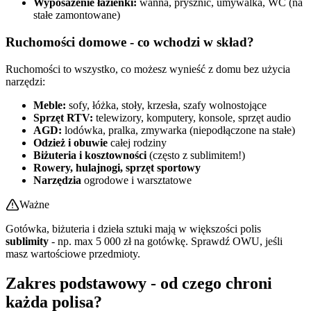
Wyposażenie łazienki:
wanna, prysznic, umywalka, WC (na
stałe zamontowane)
Ruchomości domowe - co wchodzi w skład?
Ruchomości to wszystko, co możesz wynieść z domu bez użycia
narzędzi:
Meble:
sofy, łóżka, stoły, krzesła, szafy wolnostojące
Sprzęt RTV:
telewizory, komputery, konsole, sprzęt audio
AGD:
lodówka, pralka, zmywarka (niepodłączone na stałe)
Odzież i obuwie
całej rodziny
Biżuteria i kosztowności
(często z sublimitem!)
Rowery, hulajnogi, sprzęt sportowy
Narzędzia
ogrodowe i warsztatowe
Ważne
Gotówka, biżuteria i dzieła sztuki mają w większości polis
sublimity
- np. max 5 000 zł na gotówkę. Sprawdź OWU, jeśli
masz wartościowe przedmioty.
Zakres podstawowy - od czego chroni
każda polisa?