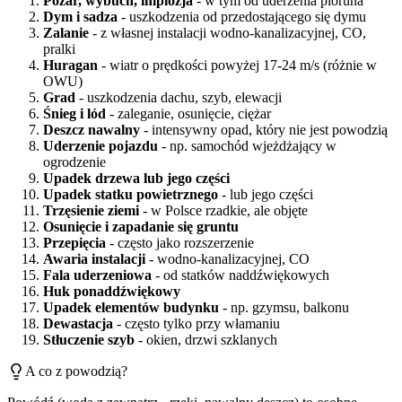
Pożar, wybuch, implozja
- w tym od uderzenia pioruna
Dym i sadza
- uszkodzenia od przedostającego się dymu
Zalanie
- z własnej instalacji wodno-kanalizacyjnej, CO,
pralki
Huragan
- wiatr o prędkości powyżej 17-24 m/s (różnie w
OWU)
Grad
- uszkodzenia dachu, szyb, elewacji
Śnieg i lód
- zaleganie, osunięcie, ciężar
Deszcz nawalny
- intensywny opad, który nie jest powodzią
Uderzenie pojazdu
- np. samochód wjeżdżający w
ogrodzenie
Upadek drzewa lub jego części
Upadek statku powietrznego
- lub jego części
Trzęsienie ziemi
- w Polsce rzadkie, ale objęte
Osunięcie i zapadanie się gruntu
Przepięcia
- często jako rozszerzenie
Awaria instalacji
- wodno-kanalizacyjnej, CO
Fala uderzeniowa
- od statków naddźwiękowych
Huk ponaddźwiękowy
Upadek elementów budynku
- np. gzymsu, balkonu
Dewastacja
- często tylko przy włamaniu
Stłuczenie szyb
- okien, drzwi szklanych
A co z powodzią?