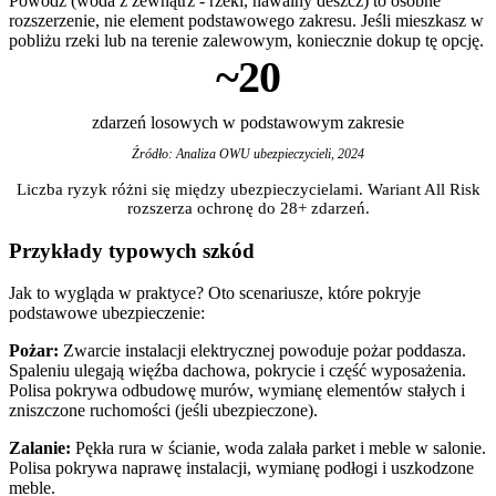
Powódź (woda z zewnątrz - rzeki, nawalny deszcz) to osobne
rozszerzenie, nie element podstawowego zakresu. Jeśli mieszkasz w
pobliżu rzeki lub na terenie zalewowym, koniecznie dokup tę opcję.
~20
zdarzeń losowych w podstawowym zakresie
Źródło: Analiza OWU ubezpieczycieli, 2024
Liczba ryzyk różni się między ubezpieczycielami. Wariant All Risk
rozszerza ochronę do 28+ zdarzeń.
Przykłady typowych szkód
Jak to wygląda w praktyce? Oto scenariusze, które pokryje
podstawowe ubezpieczenie:
Pożar:
Zwarcie instalacji elektrycznej powoduje pożar poddasza.
Spaleniu ulegają więźba dachowa, pokrycie i część wyposażenia.
Polisa pokrywa odbudowę murów, wymianę elementów stałych i
zniszczone ruchomości (jeśli ubezpieczone).
Zalanie:
Pękła rura w ścianie, woda zalała parket i meble w salonie.
Polisa pokrywa naprawę instalacji, wymianę podłogi i uszkodzone
meble.