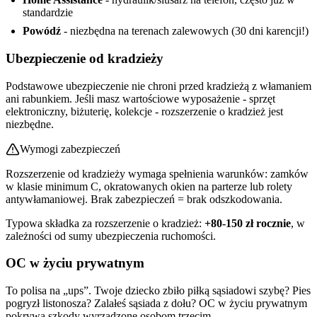
standardzie
Powódź
- niezbędna na terenach zalewowych (30 dni karencji!)
Ubezpieczenie od kradzieży
Podstawowe ubezpieczenie nie chroni przed kradzieżą z włamaniem
ani rabunkiem. Jeśli masz wartościowe wyposażenie - sprzęt
elektroniczny, biżuterię, kolekcje - rozszerzenie o kradzież jest
niezbędne.
Wymogi zabezpieczeń
Rozszerzenie od kradzieży wymaga spełnienia warunków: zamków
w klasie minimum C, okratowanych okien na parterze lub rolety
antywłamaniowej. Brak zabezpieczeń = brak odszkodowania.
Typowa składka za rozszerzenie o kradzież:
+80-150 zł rocznie
, w
zależności od sumy ubezpieczenia ruchomości.
OC w życiu prywatnym
To polisa na „ups”. Twoje dziecko zbiło piłką sąsiadowi szybę? Pies
pogryzł listonosza? Zalałeś sąsiada z dołu? OC w życiu prywatnym
pokrywa szkody wyrządzone osobom trzecim.