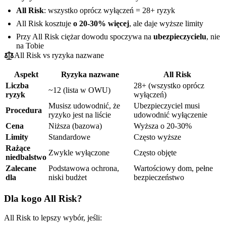
All Risk
: wszystko oprócz wyłączeń = 28+ ryzyk
All Risk kosztuje
o 20-30% więcej
, ale daje wyższe limity
Przy All Risk ciężar dowodu spoczywa na
ubezpieczycielu
, nie
na Tobie
All Risk vs ryzyka nazwane
Aspekt
Ryzyka nazwane
All Risk
Liczba
28+ (wszystko oprócz
~12 (lista w OWU)
ryzyk
wyłączeń)
Musisz udowodnić, że
Ubezpieczyciel musi
Procedura
ryzyko jest na liście
udowodnić wyłączenie
Cena
Niższa (bazowa)
Wyższa o 20-30%
Limity
Standardowe
Często wyższe
Rażące
Zwykle wyłączone
Często objęte
niedbalstwo
Zalecane
Podstawowa ochrona,
Wartościowy dom, pełne
dla
niski budżet
bezpieczeństwo
Dla kogo All Risk?
All Risk to lepszy wybór, jeśli: