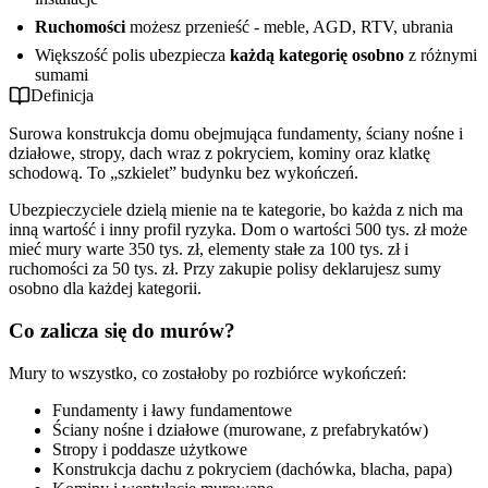
Ruchomości
możesz przenieść - meble, AGD, RTV, ubrania
Większość polis ubezpiecza
każdą kategorię osobno
z różnymi
sumami
Definicja
Surowa konstrukcja domu obejmująca fundamenty, ściany nośne i
działowe, stropy, dach wraz z pokryciem, kominy oraz klatkę
schodową. To „szkielet” budynku bez wykończeń.
Ubezpieczyciele dzielą mienie na te kategorie, bo każda z nich ma
inną wartość i inny profil ryzyka. Dom o wartości 500 tys. zł może
mieć mury warte 350 tys. zł, elementy stałe za 100 tys. zł i
ruchomości za 50 tys. zł. Przy zakupie polisy deklarujesz sumy
osobno dla każdej kategorii.
Co zalicza się do murów?
Mury to wszystko, co zostałoby po rozbiórce wykończeń:
Fundamenty i ławy fundamentowe
Ściany nośne i działowe (murowane, z prefabrykatów)
Stropy i poddasze użytkowe
Konstrukcja dachu z pokryciem (dachówka, blacha, papa)