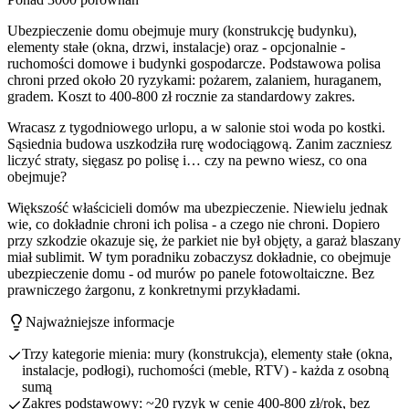
Ubezpieczenie domu obejmuje mury (konstrukcję budynku),
elementy stałe (okna, drzwi, instalacje) oraz - opcjonalnie -
ruchomości domowe i budynki gospodarcze. Podstawowa polisa
chroni przed około 20 ryzykami: pożarem, zalaniem, huraganem,
gradem. Koszt to 400-800 zł rocznie za standardowy zakres.
Wracasz z tygodniowego urlopu, a w salonie stoi woda po kostki.
Sąsiednia budowa uszkodziła rurę wodociągową. Zanim zaczniesz
liczyć straty, sięgasz po polisę i… czy na pewno wiesz, co ona
obejmuje?
Większość właścicieli domów ma ubezpieczenie. Niewielu jednak
wie, co dokładnie chroni ich polisa - a czego nie chroni. Dopiero
przy szkodzie okazuje się, że parkiet nie był objęty, a garaż blaszany
miał sublimit. W tym poradniku zobaczysz dokładnie, co obejmuje
ubezpieczenie domu - od murów po panele fotowoltaiczne. Bez
prawniczego żargonu, z konkretnymi przykładami.
Najważniejsze informacje
Trzy kategorie mienia: mury (konstrukcja), elementy stałe (okna,
instalacje, podłogi), ruchomości (meble, RTV) - każda z osobną
sumą
Zakres podstawowy: ~20 ryzyk w cenie 400-800 zł/rok, bez