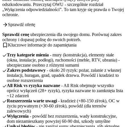
odszkodowaniu. Przeczytaj OWU - szczególnie rozdział
„Wyłączenia odpowiedzialności”. To tam kryje się prawda o Twojej
ochronie.
Sprawdź ofertę
Sprawdź cenę
ubezpieczenia dla swojego domu. Porównaj zakres
ochrony i dopasuj polisę do swoich potrzeb.
Kluczowe informacje do zapamiętania
Trzy kategorie mienia
- mury (konstrukcja), elementy stałe
(okna, instalacje, podłogi), ruchomości (meble, RTV, ubrania) -
ubezpieczane osobno z różnymi sumami
Zakres podstawowy
- około 20 ryzyk: pożar, zalanie z własnej
instalacji, huragan, grad, upadek drzewa. Powódź i kradzież to
osobne rozszerzenia
All Risk vs ryzyka nazwane
- All Risk obejmuje wszystko
oprócz wyłączeń (28+ ryzyk), ryzyka nazwane to zamknięta lista
~12 zdarzeń
Rozszerzenia warte uwagi
- kradzież (+80-150 zł/rok), OC w
życiu prywatnym (+30-60 zł/rok), powódź (dla terenów
zalewowych)
Wyłączenia
- powódź bez rozszerzenia, wady konstrukcyjne,
dom niezamieszkany powyżej 60-90 dni, szkody umyślne
Unikaj błędów
- nie zaniżaj sumy ubezpieczenia, rób aktualne