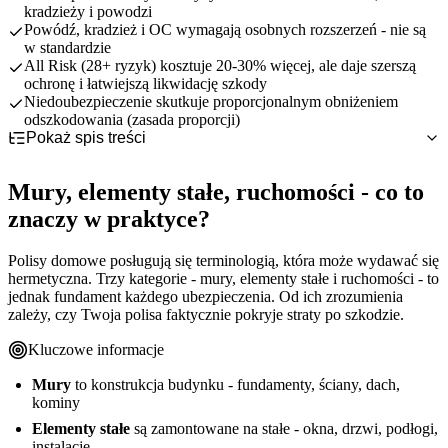
kradzieży i powodzi
Powódź, kradzież i OC wymagają osobnych rozszerzeń - nie są
w standardzie
All Risk (28+ ryzyk) kosztuje 20-30% więcej, ale daje szerszą
ochronę i łatwiejszą likwidację szkody
Niedoubezpieczenie skutkuje proporcjonalnym obniżeniem
odszkodowania (zasada proporcji)
Pokaż spis treści
Mury, elementy stałe, ruchomości - co to znaczy w praktyce?
Zakres podstawowy - od czego chroni każda polisa?
Co zalicza się do murów?
Mury, elementy stałe, ruchomości - co to
Rozszerzenia, które warto dokupić
Elementy stałe - pełna lista
Zdarzenia losowe - pełna lista
znaczy w praktyce?
All Risk vs ryzyka nazwane - którą formułę wybrać?
Ruchomości domowe - co wchodzi w skład?
Przykłady typowych szkód
Ubezpieczenie od kradzieży
Czego ubezpieczenie domu NIE obejmuje? Wyłączenia
OC w życiu prywatnym
Dla kogo All Risk?
Najczęstsze błędy przy wyborze zakresu ubezpieczenia domu
Home Assistance
Standardowe wyłączenia
Polisy domowe posługują się terminologią, która może wydawać się
Ubezpieczenie domu vs mieszkania - kluczowe różnice
Panele fotowoltaiczne i pompy ciepła
Kiedy polisa nie zadziała?
Błędy przy zakupie polisy
hermetyczna. Trzy kategorie - mury, elementy stałe i ruchomości - to
Podsumowanie - jak sprawdzić zakres swojej polisy?
jednak fundament każdego ubezpieczenia. Od ich zrozumienia
Błędy przy zgłaszaniu szkody
Na co zwrócić uwagę przy domu?
zależy, czy Twoja polisa faktycznie pokryje straty po szkodzie.
Kluczowe informacje
Mury
to konstrukcja budynku - fundamenty, ściany, dach,
kominy
Elementy stałe
są zamontowane na stałe - okna, drzwi, podłogi,
instalacje