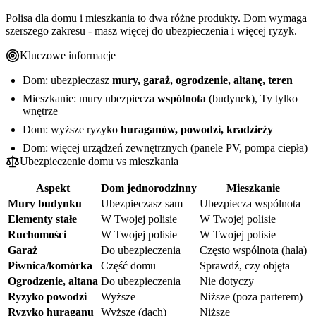
Polisa dla domu i mieszkania to dwa różne produkty. Dom wymaga
szerszego zakresu - masz więcej do ubezpieczenia i więcej ryzyk.
Kluczowe informacje
Dom: ubezpieczasz
mury, garaż, ogrodzenie, altanę, teren
Mieszkanie: mury ubezpiecza
wspólnota
(budynek), Ty tylko
wnętrze
Dom: wyższe ryzyko
huraganów, powodzi, kradzieży
Dom: więcej urządzeń zewnętrznych (panele PV, pompa ciepła)
Ubezpieczenie domu vs mieszkania
Aspekt
Dom jednorodzinny
Mieszkanie
Mury budynku
Ubezpieczasz sam
Ubezpiecza wspólnota
Elementy stałe
W Twojej polisie
W Twojej polisie
Ruchomości
W Twojej polisie
W Twojej polisie
Garaż
Do ubezpieczenia
Często wspólnota (hala)
Piwnica/komórka
Część domu
Sprawdź, czy objęta
Ogrodzenie, altana
Do ubezpieczenia
Nie dotyczy
Ryzyko powodzi
Wyższe
Niższe (poza parterem)
Ryzyko huraganu
Wyższe (dach)
Niższe