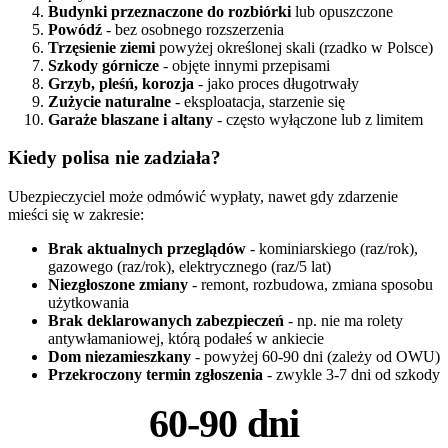
Budynki przeznaczone do rozbiórki
lub opuszczone
Powódź
- bez osobnego rozszerzenia
Trzęsienie ziemi
powyżej określonej skali (rzadko w Polsce)
Szkody górnicze
- objęte innymi przepisami
Grzyb, pleśń, korozja
- jako proces długotrwały
Zużycie naturalne
- eksploatacja, starzenie się
Garaże blaszane i altany
- często wyłączone lub z limitem
Kiedy polisa nie zadziała?
Ubezpieczyciel może odmówić wypłaty, nawet gdy zdarzenie
mieści się w zakresie:
Brak aktualnych przeglądów
- kominiarskiego (raz/rok),
gazowego (raz/rok), elektrycznego (raz/5 lat)
Niezgłoszone zmiany
- remont, rozbudowa, zmiana sposobu
użytkowania
Brak deklarowanych zabezpieczeń
- np. nie ma rolety
antywłamaniowej, którą podałeś w ankiecie
Dom niezamieszkany
- powyżej 60-90 dni (zależy od OWU)
Przekroczony termin zgłoszenia
- zwykle 3-7 dni od szkody
60-90 dni