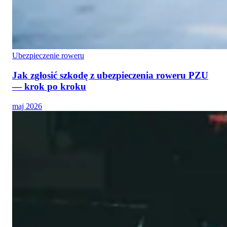
Ubezpieczenie roweru
Jak zgłosić szkodę z ubezpieczenia roweru PZU
— krok po kroku
maj 2026