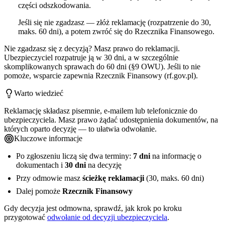
części odszkodowania.
Jeśli się nie zgadzasz — złóż reklamację (rozpatrzenie do 30,
maks. 60 dni), a potem zwróć się do Rzecznika Finansowego.
Nie zgadzasz się z decyzją? Masz prawo do reklamacji.
Ubezpieczyciel rozpatruje ją w 30 dni, a w szczególnie
skomplikowanych sprawach do 60 dni (§9 OWU). Jeśli to nie
pomoże, wsparcie zapewnia Rzecznik Finansowy (rf.gov.pl).
Warto wiedzieć
Reklamację składasz pisemnie, e-mailem lub telefonicznie do
ubezpieczyciela. Masz prawo żądać udostępnienia dokumentów, na
których oparto decyzję — to ułatwia odwołanie.
Kluczowe informacje
Po zgłoszeniu liczą się dwa terminy:
7 dni
na informację o
dokumentach i
30 dni
na decyzję
Przy odmowie masz
ścieżkę reklamacji
(30, maks. 60 dni)
Dalej pomoże
Rzecznik Finansowy
Gdy decyzja jest odmowna, sprawdź, jak krok po kroku
przygotować
odwołanie od decyzji ubezpieczyciela
.