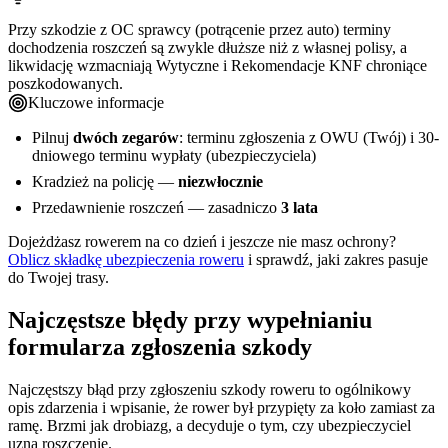
Przy szkodzie z OC sprawcy (potrącenie przez auto) terminy
dochodzenia roszczeń są zwykle dłuższe niż z własnej polisy, a
likwidację wzmacniają Wytyczne i Rekomendacje KNF chroniące
poszkodowanych.
Kluczowe informacje
Pilnuj
dwóch zegarów
: terminu zgłoszenia z OWU (Twój) i 30-
dniowego terminu wypłaty (ubezpieczyciela)
Kradzież na policję —
niezwłocznie
Przedawnienie roszczeń — zasadniczo
3 lata
Dojeżdżasz rowerem na co dzień i jeszcze nie masz ochrony?
Oblicz składkę ubezpieczenia roweru
i sprawdź, jaki zakres pasuje
do Twojej trasy.
Najczęstsze błędy przy wypełnianiu
formularza zgłoszenia szkody
Najczęstszy błąd przy zgłoszeniu szkody roweru to ogólnikowy
opis zdarzenia i wpisanie, że rower był przypięty za koło zamiast za
ramę. Brzmi jak drobiazg, a decyduje o tym, czy ubezpieczyciel
uzna roszczenie.