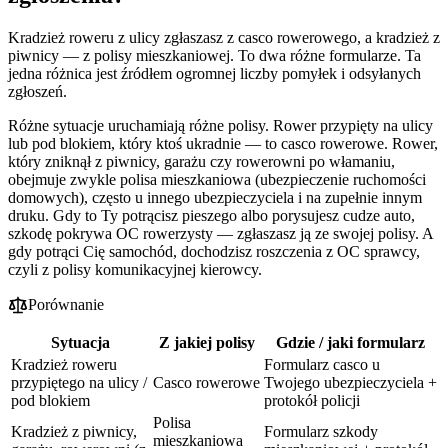
Kradzież roweru z ulicy zgłaszasz z casco rowerowego, a kradzież z
piwnicy — z polisy mieszkaniowej. To dwa różne formularze. Ta
jedna różnica jest źródłem ogromnej liczby pomyłek i odsyłanych
zgłoszeń.
Różne sytuacje uruchamiają różne polisy. Rower przypięty na ulicy
lub pod blokiem, który ktoś ukradnie — to casco rowerowe. Rower,
który zniknął z piwnicy, garażu czy rowerowni po włamaniu,
obejmuje zwykle polisa mieszkaniowa (ubezpieczenie ruchomości
domowych), często u innego ubezpieczyciela i na zupełnie innym
druku. Gdy to Ty potrącisz pieszego albo porysujesz cudze auto,
szkodę pokrywa OC rowerzysty — zgłaszasz ją ze swojej polisy. A
gdy potrąci Cię samochód, dochodzisz roszczenia z OC sprawcy,
czyli z polisy komunikacyjnej kierowcy.
Porównanie
Sytuacja
Z jakiej polisy
Gdzie / jaki formularz
Kradzież roweru
Formularz casco u
przypiętego na ulicy /
Casco rowerowe
Twojego ubezpieczyciela +
pod blokiem
protokół policji
Polisa
Kradzież z piwnicy,
Formularz szkody
mieszkaniowa