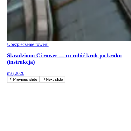
Ubezpieczenie roweru
Skradziono Ci rower — co robić krok po kroku
(instrukcja)
maj 2026
Previous slide
Next slide