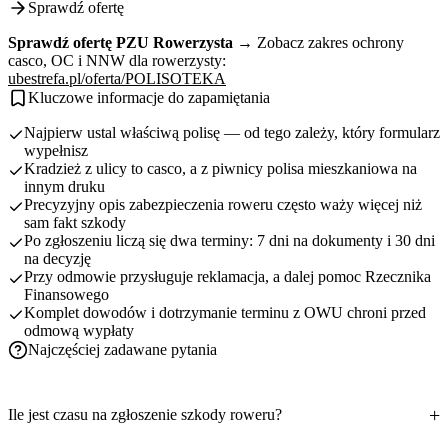
Sprawdź ofertę
Sprawdź ofertę PZU Rowerzysta →
Zobacz zakres ochrony
casco, OC i NNW dla rowerzysty:
ubestrefa.pl/oferta/POLISOTEKA
Kluczowe informacje do zapamiętania
Najpierw ustal właściwą polisę — od tego zależy, który formularz
wypełnisz
Kradzież z ulicy to casco, a z piwnicy polisa mieszkaniowa na
innym druku
Precyzyjny opis zabezpieczenia roweru często waży więcej niż
sam fakt szkody
Po zgłoszeniu liczą się dwa terminy: 7 dni na dokumenty i 30 dni
na decyzję
Przy odmowie przysługuje reklamacja, a dalej pomoc Rzecznika
Finansowego
Komplet dowodów i dotrzymanie terminu z OWU chroni przed
odmową wypłaty
Najczęściej zadawane pytania
Ile jest czasu na zgłoszenie szkody roweru?