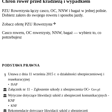
Chroń rower przed kradzieżą i wypadkiem
PZU Rowerzysta łączy casco, OC, NNW i bagaż w jednej polisie.
Dobierz zakres do swojego roweru i sposobu jazdy.
Zobacz ofertę PZU Rowerzysta
Casco roweru, OC rowerzysty, NNW, bagaż — wybierz to, co
potrzebujesz
PODSTAWA PRAWNA
Ustawa z dnia 11 września 2015 r. o działalności ubezpieczeniowej i
§
reasekuracyjnej
ISAP
Załącznik nr 11 – Zgłoszenie szkody z ubezpieczenia OC
Gov.pl
🏛
Wytyczne dotyczące likwidacji szkód z ubezpieczeń komunikacyjnych -
🏛
KNF
KNF
Rekomendacje dotyczące likwidacji szkód z ubezpieczeń
🏛