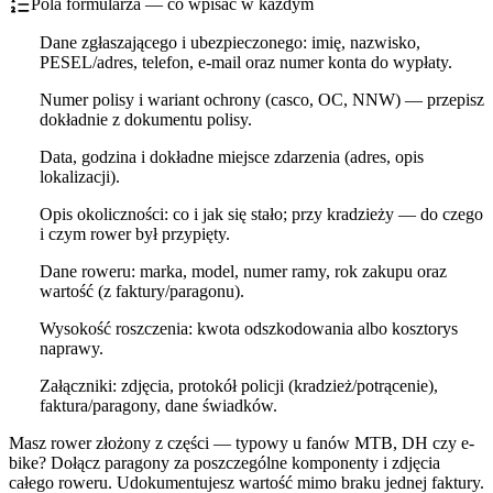
Pola formularza — co wpisać w każdym
Dane zgłaszającego i ubezpieczonego: imię, nazwisko,
PESEL/adres, telefon, e-mail oraz numer konta do wypłaty.
Numer polisy i wariant ochrony (casco, OC, NNW) — przepisz
dokładnie z dokumentu polisy.
Data, godzina i dokładne miejsce zdarzenia (adres, opis
lokalizacji).
Opis okoliczności: co i jak się stało; przy kradzieży — do czego
i czym rower był przypięty.
Dane roweru: marka, model, numer ramy, rok zakupu oraz
wartość (z faktury/paragonu).
Wysokość roszczenia: kwota odszkodowania albo kosztorys
naprawy.
Załączniki: zdjęcia, protokół policji (kradzież/potrącenie),
faktura/paragony, dane świadków.
Masz rower złożony z części — typowy u fanów MTB, DH czy e-
bike? Dołącz paragony za poszczególne komponenty i zdjęcia
całego roweru. Udokumentujesz wartość mimo braku jednej faktury.