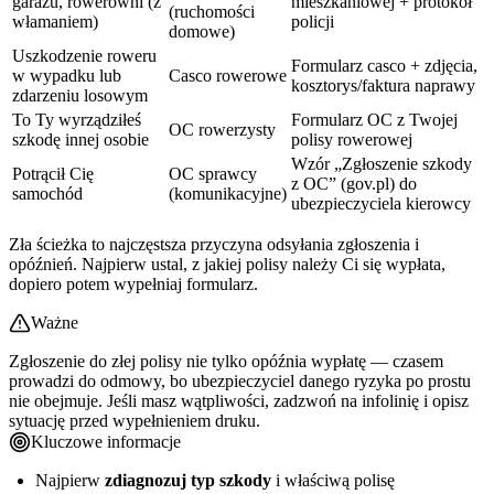
garażu, rowerowni (z
mieszkaniowej + protokół
(ruchomości
włamaniem)
policji
domowe)
Uszkodzenie roweru
Formularz casco + zdjęcia,
w wypadku lub
Casco rowerowe
kosztorys/faktura naprawy
zdarzeniu losowym
To Ty wyrządziłeś
Formularz OC z Twojej
OC rowerzysty
szkodę innej osobie
polisy rowerowej
Wzór „Zgłoszenie szkody
Potrącił Cię
OC sprawcy
z OC” (gov.pl) do
samochód
(komunikacyjne)
ubezpieczyciela kierowcy
Zła ścieżka to najczęstsza przyczyna odsyłania zgłoszenia i
opóźnień. Najpierw ustal, z jakiej polisy należy Ci się wypłata,
dopiero potem wypełniaj formularz.
Ważne
Zgłoszenie do złej polisy nie tylko opóźnia wypłatę — czasem
prowadzi do odmowy, bo ubezpieczyciel danego ryzyka po prostu
nie obejmuje. Jeśli masz wątpliwości, zadzwoń na infolinię i opisz
sytuację przed wypełnieniem druku.
Kluczowe informacje
Najpierw
zdiagnozuj typ szkody
i właściwą polisę