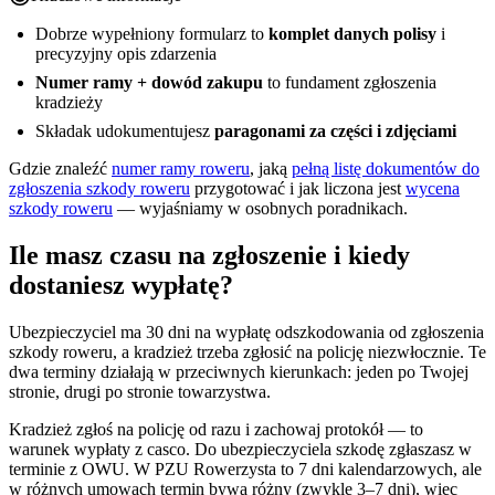
Dobrze wypełniony formularz to
komplet danych polisy
i
precyzyjny opis zdarzenia
Numer ramy + dowód zakupu
to fundament zgłoszenia
kradzieży
Składak udokumentujesz
paragonami za części i zdjęciami
Gdzie znaleźć
numer ramy roweru
, jaką
pełną listę dokumentów do
zgłoszenia szkody roweru
przygotować i jak liczona jest
wycena
szkody roweru
— wyjaśniamy w osobnych poradnikach.
Ile masz czasu na zgłoszenie i kiedy
dostaniesz wypłatę?
Ubezpieczyciel ma 30 dni na wypłatę odszkodowania od zgłoszenia
szkody roweru, a kradzież trzeba zgłosić na policję niezwłocznie. Te
dwa terminy działają w przeciwnych kierunkach: jeden po Twojej
stronie, drugi po stronie towarzystwa.
Kradzież zgłoś na policję od razu i zachowaj protokół — to
warunek wypłaty z casco. Do ubezpieczyciela szkodę zgłaszasz w
terminie z OWU. W PZU Rowerzysta to 7 dni kalendarzowych, ale
w różnych umowach termin bywa różny (zwykle 3–7 dni), więc