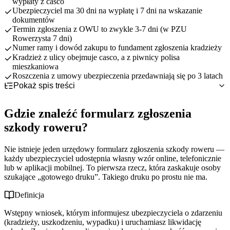
wypłaty z casco
Ubezpieczyciel ma 30 dni na wypłatę i 7 dni na wskazanie
dokumentów
Termin zgłoszenia z OWU to zwykle 3-7 dni (w PZU
Rowerzysta 7 dni)
Numer ramy i dowód zakupu to fundament zgłoszenia kradzieży
Kradzież z ulicy obejmuje casco, a z piwnicy polisa
mieszkaniowa
Roszczenia z umowy ubezpieczenia przedawniają się po 3 latach
Pokaż spis treści
Gdzie znaleźć formularz zgłoszenia szkody roweru?
Casco, OC sprawcy czy polisa mieszkaniowa — czym różnią się
Gdzie znaleźć formularz zgłoszenia
ścieżki zgłoszenia?
Jak wypełnić formularz krok po kroku — pole po polu
szkody roweru?
Ile masz czasu na zgłoszenie i kiedy dostaniesz wypłatę?
Najczęstsze błędy przy wypełnianiu formularza zgłoszenia
Nie istnieje jeden urzędowy formularz zgłoszenia szkody roweru —
szkody
każdy ubezpieczyciel udostępnia własny wzór online, telefonicznie
Co dalej? Od wysłania formularza do wypłaty (i co, gdy
lub w aplikacji mobilnej. To pierwsza rzecz, która zaskakuje osoby
odmowa)
szukające „gotowego druku”. Takiego druku po prostu nie ma.
Definicja
Wstępny wniosek, którym informujesz ubezpieczyciela o zdarzeniu
(kradzieży, uszkodzeniu, wypadku) i uruchamiasz likwidację