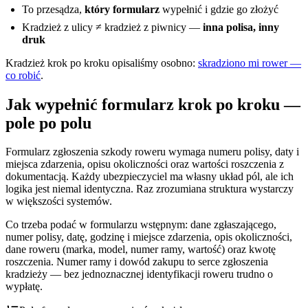
To przesądza,
który formularz
wypełnić i gdzie go złożyć
Kradzież z ulicy ≠ kradzież z piwnicy —
inna polisa, inny
druk
Kradzież krok po kroku opisaliśmy osobno:
skradziono mi rower —
co robić
.
Jak wypełnić formularz krok po kroku —
pole po polu
Formularz zgłoszenia szkody roweru wymaga numeru polisy, daty i
miejsca zdarzenia, opisu okoliczności oraz wartości roszczenia z
dokumentacją. Każdy ubezpieczyciel ma własny układ pól, ale ich
logika jest niemal identyczna. Raz zrozumiana struktura wystarczy
w większości systemów.
Co trzeba podać w formularzu wstępnym: dane zgłaszającego,
numer polisy, datę, godzinę i miejsce zdarzenia, opis okoliczności,
dane roweru (marka, model, numer ramy, wartość) oraz kwotę
roszczenia. Numer ramy i dowód zakupu to serce zgłoszenia
kradzieży — bez jednoznacznej identyfikacji roweru trudno o
wypłatę.