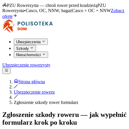
PZU Rowerzysta — chroń rower przed kradzieżą
PZU
Rowerzysta
•
Casco, OC, NNW, bagaż
Casco + OC + NNW
Zobacz
ofertę
Ubezpieczenia
Szkody
Nieruchomości
Ubezpieczenie rowerzysty
Strona główna
Ubezpieczenie roweru
Zgłoszenie szkody rower formularz
Zgłoszenie szkody roweru — jak wypełnić
formularz krok po kroku