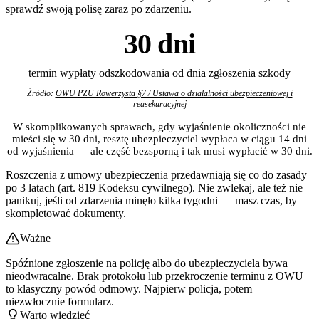
sprawdź swoją polisę zaraz po zdarzeniu.
30 dni
termin wypłaty odszkodowania od dnia zgłoszenia szkody
Źródło:
OWU PZU Rowerzysta §7 / Ustawa o działalności ubezpieczeniowej i
reasekuracyjnej
W skomplikowanych sprawach, gdy wyjaśnienie okoliczności nie
mieści się w 30 dni, resztę ubezpieczyciel wypłaca w ciągu 14 dni
od wyjaśnienia — ale część bezsporną i tak musi wypłacić w 30 dni.
Roszczenia z umowy ubezpieczenia przedawniają się co do zasady
po 3 latach (art. 819 Kodeksu cywilnego). Nie zwlekaj, ale też nie
panikuj, jeśli od zdarzenia minęło kilka tygodni — masz czas, by
skompletować dokumenty.
Ważne
Spóźnione zgłoszenie na policję albo do ubezpieczyciela bywa
nieodwracalne. Brak protokołu lub przekroczenie terminu z OWU
to klasyczny powód odmowy. Najpierw policja, potem
niezwłocznie formularz.
Warto wiedzieć