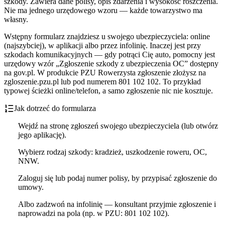
szkody. Zawiera dane polisy, opis zdarzenia i wysokość roszczenia.
Nie ma jednego urzędowego wzoru — każde towarzystwo ma
własny.
Wstępny formularz znajdziesz u swojego ubezpieczyciela: online
(najszybciej), w aplikacji albo przez infolinię. Inaczej jest przy
szkodach komunikacyjnych — gdy potrąci Cię auto, pomocny jest
urzędowy wzór „Zgłoszenie szkody z ubezpieczenia OC” dostępny
na gov.pl. W produkcie PZU Rowerzysta zgłoszenie złożysz na
zgloszenie.pzu.pl lub pod numerem 801 102 102. To przykład
typowej ścieżki online/telefon, a samo zgłoszenie nic nie kosztuje.
Jak dotrzeć do formularza
Wejdź na stronę zgłoszeń swojego ubezpieczyciela (lub otwórz
jego aplikację).
Wybierz rodzaj szkody: kradzież, uszkodzenie roweru, OC,
NNW.
Zaloguj się lub podaj numer polisy, by przypisać zgłoszenie do
umowy.
Albo zadzwoń na infolinię — konsultant przyjmie zgłoszenie i
naprowadzi na pola (np. w PZU: 801 102 102).