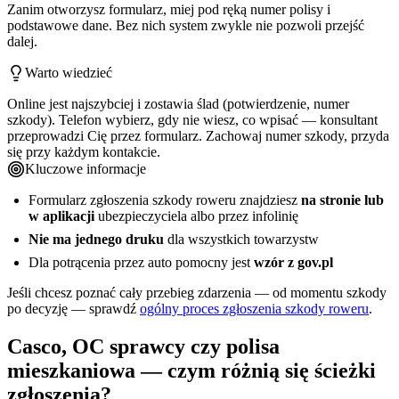
Zanim otworzysz formularz, miej pod ręką numer polisy i
podstawowe dane. Bez nich system zwykle nie pozwoli przejść
dalej.
Warto wiedzieć
Online jest najszybciej i zostawia ślad (potwierdzenie, numer
szkody). Telefon wybierz, gdy nie wiesz, co wpisać — konsultant
przeprowadzi Cię przez formularz. Zachowaj numer szkody, przyda
się przy każdym kontakcie.
Kluczowe informacje
Formularz zgłoszenia szkody roweru znajdziesz
na stronie lub
w aplikacji
ubezpieczyciela albo przez infolinię
Nie ma jednego druku
dla wszystkich towarzystw
Dla potrącenia przez auto pomocny jest
wzór z gov.pl
Jeśli chcesz poznać cały przebieg zdarzenia — od momentu szkody
po decyzję — sprawdź
ogólny proces zgłoszenia szkody roweru
.
Casco, OC sprawcy czy polisa
mieszkaniowa — czym różnią się ścieżki
zgłoszenia?