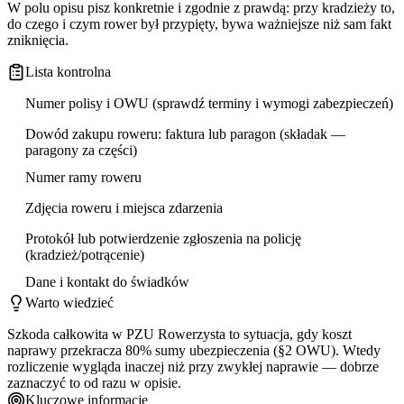
W polu opisu pisz konkretnie i zgodnie z prawdą: przy kradzieży to,
do czego i czym rower był przypięty, bywa ważniejsze niż sam fakt
zniknięcia.
Lista kontrolna
Numer polisy i OWU (sprawdź terminy i wymogi zabezpieczeń)
Dowód zakupu roweru: faktura lub paragon (składak —
paragony za części)
Numer ramy roweru
Zdjęcia roweru i miejsca zdarzenia
Protokół lub potwierdzenie zgłoszenia na policję
(kradzież/potrącenie)
Dane i kontakt do świadków
Warto wiedzieć
Szkoda całkowita w PZU Rowerzysta to sytuacja, gdy koszt
naprawy przekracza 80% sumy ubezpieczenia (§2 OWU). Wtedy
rozliczenie wygląda inaczej niż przy zwykłej naprawie — dobrze
zaznaczyć to od razu w opisie.
Kluczowe informacje