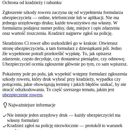
Ochrona od kradzieży i rabunku
Zgłoszenie szkody roweru zaczyna się od wypełnienia formularza
ubezpieczyciela — online, telefonicznie lub w aplikacji. Nie ma
jednego urzędowego druku; każde towarzystwo ma własny. W
formularzu podajesz numer polisy, datę, miejsce i opis zdarzenia
oraz wartość roszczenia. Kradzież najpierw zgłoś na policję.
Skradziono Ci rower albo uszkodziłeś go w kraksie. Otwierasz
stronę ubezpieczyciela, a tam formularz z dziesiątkami pól. Jedno
źle wypełnione potrafi przekreślić wypłatę. To, jak opiszesz
zdarzenie, często decyduje, czy dostaniesz pieniądze, czy odmowę.
Ubezpieczyciel ocenia zgłoszenie głównie po tym, co sam wpiszesz.
Pokażemy pole po polu, jak wypełnić wstępny formularz zgłoszenia
szkody roweru, który druk wybrać przy kradzieży, wypadku czy
potrąceniu, jakie obowiązują terminy i jakich błędów unikać, by nie
stracić odszkodowania. To część szerszego tematu, jakim jest
ubezpieczenie roweru
.
Najważniejsze informacje
Nie istnieje jeden urzędowy druk — każdy ubezpieczyciel ma
własny formularz
Kradzież zgłoś na policję niezwłocznie — protokół to warunek