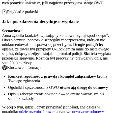
tych pomyłek unikniesz, jeśli najpierw przeczytasz swoje OWU.
Przykład z praktyki
Jak opis zdarzenia decyduje o wypłacie
Scenariusz:
Anna zgłosiła kradzież, wpisując tylko „rower zginął spod sklepu”.
Ubezpieczyciel poprosił o szczegóły zabezpieczenia, których nie
udokumentowała — sprawa się przeciągała.
Drugie podejście:
opisała, że rower był przypięty U-Lockiem za ramę do metalowego
stojaka, dołączyła zdjęcia stojaka i protokół policji.
Skutek:
wypłata
przebiegła sprawnie. Różnicą był precyzyjny, prawdziwy opis, nie
sam fakt kradzieży.
Kluczowe informacje
Konkret, zgodność z prawdą i komplet załączników
bronią
Twojego zgłoszenia
Ogólniki i sprzeczności z OWU
otwierają drogę do odmowy
Opisuj zabezpieczenie dokładnie — to często ważniejsze niż
sam fakt szkody
Więcej o tym, gdzie i czym przypinać jednoślad, znajdziesz w
poradniku
gdzie przypinać rower
, a typowe
przyczyny odmowy