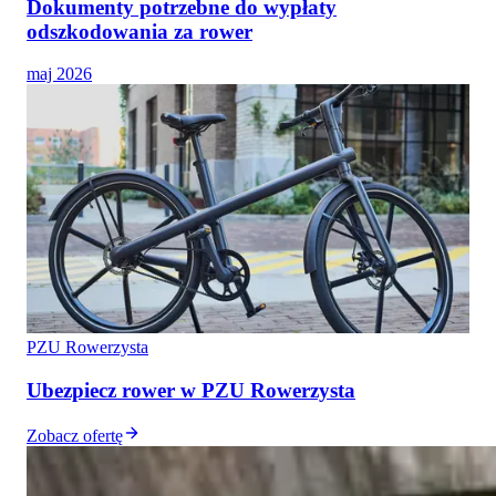
Dokumenty potrzebne do wypłaty
odszkodowania za rower
maj 2026
PZU Rowerzysta
Ubezpiecz rower w PZU Rowerzysta
Zobacz ofertę