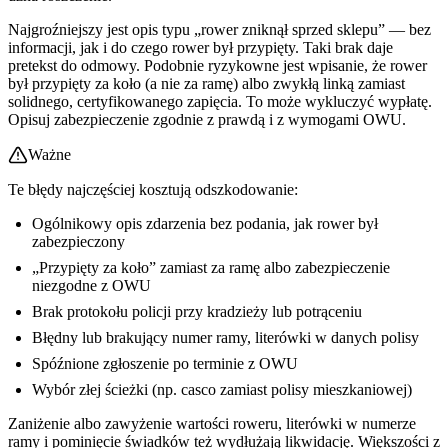
Najgroźniejszy jest opis typu „rower zniknął sprzed sklepu” — bez
informacji, jak i do czego rower był przypięty. Taki brak daje
pretekst do odmowy. Podobnie ryzykowne jest wpisanie, że rower
był przypięty za koło (a nie za ramę) albo zwykłą linką zamiast
solidnego, certyfikowanego zapięcia. To może wykluczyć wypłatę.
Opisuj zabezpieczenie zgodnie z prawdą i z wymogami OWU.
Ważne
Te błędy najczęściej kosztują odszkodowanie:
Ogólnikowy opis zdarzenia bez podania, jak rower był
zabezpieczony
„Przypięty za koło” zamiast za ramę albo zabezpieczenie
niezgodne z OWU
Brak protokołu policji przy kradzieży lub potrąceniu
Błędny lub brakujący numer ramy, literówki w danych polisy
Spóźnione zgłoszenie po terminie z OWU
Wybór złej ścieżki (np. casco zamiast polisy mieszkaniowej)
Zaniżenie albo zawyżenie wartości roweru, literówki w numerze
ramy i pominięcie świadków też wydłużają likwidację. Większości z