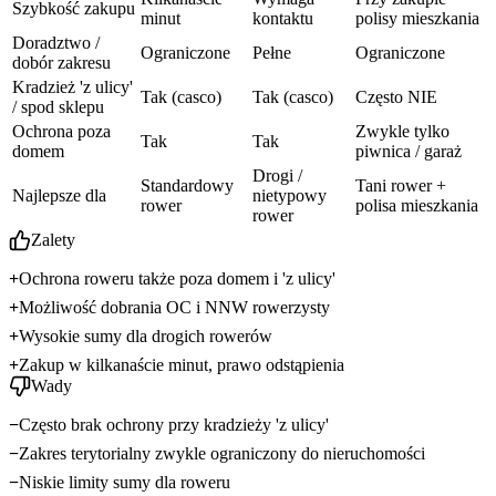
Szybkość zakupu
minut
kontaktu
polisy mieszkania
Doradztwo /
Ograniczone
Pełne
Ograniczone
dobór zakresu
Kradzież 'z ulicy'
Tak (casco)
Tak (casco)
Często NIE
/ spod sklepu
Ochrona poza
Zwykle tylko
Tak
Tak
domem
piwnica / garaż
Drogi /
Standardowy
Tani rower +
Najlepsze dla
nietypowy
rower
polisa mieszkania
rower
Zalety
Ochrona roweru także poza domem i 'z ulicy'
Możliwość dobrania OC i NNW rowerzysty
Wysokie sumy dla drogich rowerów
Zakup w kilkanaście minut, prawo odstąpienia
Wady
Często brak ochrony przy kradzieży 'z ulicy'
Zakres terytorialny zwykle ograniczony do nieruchomości
Niskie limity sumy dla roweru