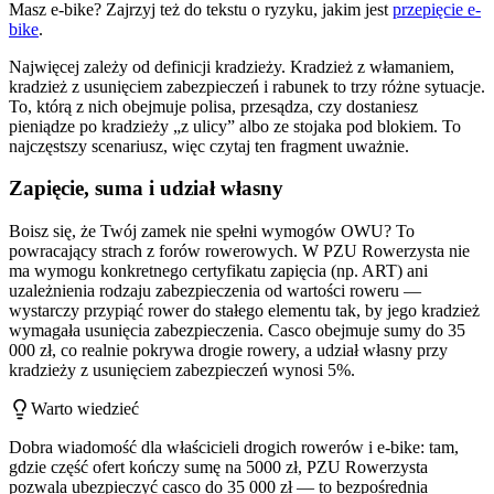
Masz e-bike? Zajrzyj też do tekstu o ryzyku, jakim jest
przepięcie e-
bike
.
Najwięcej zależy od definicji kradzieży. Kradzież z włamaniem,
kradzież z usunięciem zabezpieczeń i rabunek to trzy różne sytuacje.
To, którą z nich obejmuje polisa, przesądza, czy dostaniesz
pieniądze po kradzieży „z ulicy” albo ze stojaka pod blokiem. To
najczęstszy scenariusz, więc czytaj ten fragment uważnie.
Zapięcie, suma i udział własny
Boisz się, że Twój zamek nie spełni wymogów OWU? To
powracający strach z forów rowerowych. W PZU Rowerzysta nie
ma wymogu konkretnego certyfikatu zapięcia (np. ART) ani
uzależnienia rodzaju zabezpieczenia od wartości roweru —
wystarczy przypiąć rower do stałego elementu tak, by jego kradzież
wymagała usunięcia zabezpieczenia. Casco obejmuje sumy do 35
000 zł, co realnie pokrywa drogie rowery, a udział własny przy
kradzieży z usunięciem zabezpieczeń wynosi 5%.
Warto wiedzieć
Dobra wiadomość dla właścicieli drogich rowerów i e-bike: tam,
gdzie część ofert kończy sumę na 5000 zł, PZU Rowerzysta
pozwala ubezpieczyć casco do 35 000 zł — to bezpośrednia