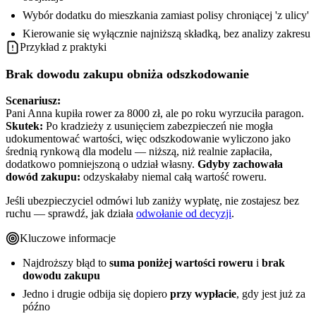
Wybór dodatku do mieszkania zamiast polisy chroniącej 'z ulicy'
Kierowanie się wyłącznie najniższą składką, bez analizy zakresu
Przykład z praktyki
Brak dowodu zakupu obniża odszkodowanie
Scenariusz:
Pani Anna kupiła rower za 8000 zł, ale po roku wyrzuciła paragon.
Skutek:
Po kradzieży z usunięciem zabezpieczeń nie mogła
udokumentować wartości, więc odszkodowanie wyliczono jako
średnią rynkową dla modelu — niższą, niż realnie zapłaciła,
dodatkowo pomniejszoną o udział własny.
Gdyby zachowała
dowód zakupu:
odzyskałaby niemal całą wartość roweru.
Jeśli ubezpieczyciel odmówi lub zaniży wypłatę, nie zostajesz bez
ruchu — sprawdź, jak działa
odwołanie od decyzji
.
Kluczowe informacje
Najdroższy błąd to
suma poniżej wartości roweru
i
brak
dowodu zakupu
Jedno i drugie odbija się dopiero
przy wypłacie
, gdy jest już za
późno