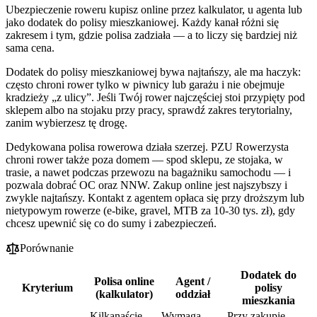
Ubezpieczenie roweru kupisz online przez kalkulator, u agenta lub
jako dodatek do polisy mieszkaniowej. Każdy kanał różni się
zakresem i tym, gdzie polisa zadziała — a to liczy się bardziej niż
sama cena.
Dodatek do polisy mieszkaniowej bywa najtańszy, ale ma haczyk:
często chroni rower tylko w piwnicy lub garażu i nie obejmuje
kradzieży „z ulicy”. Jeśli Twój rower najczęściej stoi przypięty pod
sklepem albo na stojaku przy pracy, sprawdź zakres terytorialny,
zanim wybierzesz tę drogę.
Dedykowana polisa rowerowa działa szerzej. PZU Rowerzysta
chroni rower także poza domem — spod sklepu, ze stojaka, w
trasie, a nawet podczas przewozu na bagażniku samochodu — i
pozwala dobrać OC oraz NNW. Zakup online jest najszybszy i
zwykle najtańszy. Kontakt z agentem opłaca się przy droższym lub
nietypowym rowerze (e-bike, gravel, MTB za 10-30 tys. zł), gdy
chcesz upewnić się co do sumy i zabezpieczeń.
Porównanie
Dodatek do
Polisa online
Agent /
Kryterium
polisy
(kalkulator)
oddział
mieszkania
Kilkanaście
Wymaga
Przy zakupie