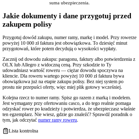
suma ubezpieczenia.
Jakie dokumenty i dane przygotuj przed
zakupem polisy
Przygotuj dowód zakupu, numer ramy, markę i model. Przy rowerze
powyżej 10 000 zł faktura jest obowiązkowa. To dziesięć minut
przygotowań, które potem decydują o wysokości wypłaty.
Zacznij od dowodu zakupu: paragonu, faktury albo potwierdzenia z
OLX lub Allegro z widoczną ceną. Przy szkodzie to Ty
udowadniasz wartość roweru — ciężar dowodu spoczywa na
kliencie. Dla roweru wartego powyżej 10 000 zł faktura bywa
obowiązkowa już na etapie zakupu polisy. Bez niej system po
prostu nie przepuści oferty, więc miej plik gotowy wcześniej.
Kolejna rzecz to numer ramy. Spisz go razem z marką i modelem.
Jest wymagany przy ofertowaniu casco, a do tego realnie pomaga
odzyskać rower po kradzieży i potwierdza, że ubezpieczasz właśnie
ten egzemplarz. Nie wiesz, gdzie go znaleźć? Sprawdź poradnik o
tym, jak odczytać
numer ramy roweru
.
Lista kontrolna