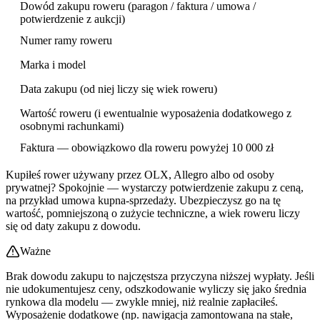
Dowód zakupu roweru (paragon / faktura / umowa /
potwierdzenie z aukcji)
Numer ramy roweru
Marka i model
Data zakupu (od niej liczy się wiek roweru)
Wartość roweru (i ewentualnie wyposażenia dodatkowego z
osobnymi rachunkami)
Faktura — obowiązkowo dla roweru powyżej 10 000 zł
Kupiłeś rower używany przez OLX, Allegro albo od osoby
prywatnej? Spokojnie — wystarczy potwierdzenie zakupu z ceną,
na przykład umowa kupna-sprzedaży. Ubezpieczysz go na tę
wartość, pomniejszoną o zużycie techniczne, a wiek roweru liczy
się od daty zakupu z dowodu.
Ważne
Brak dowodu zakupu to najczęstsza przyczyna niższej wypłaty. Jeśli
nie udokumentujesz ceny, odszkodowanie wyliczy się jako średnia
rynkowa dla modelu — zwykle mniej, niż realnie zapłaciłeś.
Wyposażenie dodatkowe (np. nawigacja zamontowana na stałe,