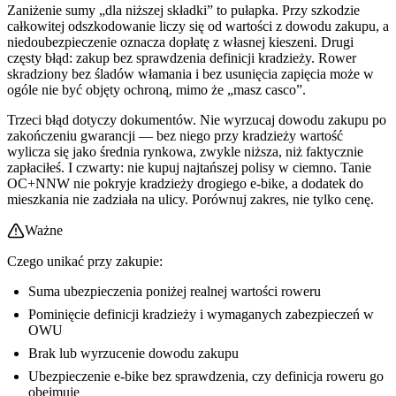
Zaniżenie sumy „dla niższej składki” to pułapka. Przy szkodzie
całkowitej odszkodowanie liczy się od wartości z dowodu zakupu, a
niedoubezpieczenie oznacza dopłatę z własnej kieszeni. Drugi
częsty błąd: zakup bez sprawdzenia definicji kradzieży. Rower
skradziony bez śladów włamania i bez usunięcia zapięcia może w
ogóle nie być objęty ochroną, mimo że „masz casco”.
Trzeci błąd dotyczy dokumentów. Nie wyrzucaj dowodu zakupu po
zakończeniu gwarancji — bez niego przy kradzieży wartość
wylicza się jako średnia rynkowa, zwykle niższa, niż faktycznie
zapłaciłeś. I czwarty: nie kupuj najtańszej polisy w ciemno. Tanie
OC+NNW nie pokryje kradzieży drogiego e-bike, a dodatek do
mieszkania nie zadziała na ulicy. Porównuj zakres, nie tylko cenę.
Ważne
Czego unikać przy zakupie:
Suma ubezpieczenia poniżej realnej wartości roweru
Pominięcie definicji kradzieży i wymaganych zabezpieczeń w
OWU
Brak lub wyrzucenie dowodu zakupu
Ubezpieczenie e-bike bez sprawdzenia, czy definicja roweru go
obejmuje