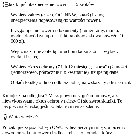
Jak kupić ubezpieczenie roweru — 5 kroków
Wybierz zakres (casco, OC, NNW, bagaż) i sumę
ubezpieczenia dopasowaną do wartości roweru.
Przygotuj dane roweru i dokumenty (numer ramy, marka,
model, dowód zakupu — faktura obowiązkowa powyżej 10
000 zł).
Wejdź na stronę z ofertą i uruchom kalkulator — wybierz
wariant i sumę.
Wybierz okres ochrony (7 lub 12 miesięcy) i sposób płatności
(jednorazowo, półrocznie lub kwartalnie), uzupełnij dane.
Opłać składkę online i odbierz polisę na wskazany adres e-mail.
Kupujesz na odległość? Masz prawo odstąpić od umowy, a za
niewykorzystany okres ochrony należy Ci się zwrot składki. To
bezpieczna ścieżka, jeśli po fakcie zmienisz zdanie.
Warto wiedzieć
Po zakupie zapisz polisę i OWU w bezpiecznym miejscu razem z
dowodem zakupu roweru i zdjęciami — to komplet, który