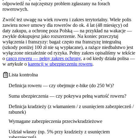
odpowiedź na najczęstszy problem zgłaszany na forach
rowerowych.
Zwróć też uwagę na wiek roweru i zakres terytorialny. Wiele polis
zawiera nowe umowy dla rowerów do ok. 4 lat (48 miesięcy) od
daty zakupu, a ochronę poza Polską — na przykład na wakacje —
zwykle dokupujesz jako rozszerzenie. Na koniec przeczytaj
wyłączenia i franszyzy: bagaż często ma franszyzę integralną
(szkody poniżej 100 zł nie są wypłacane), a rażące niedbalstwo jest
wyłączone niezależnie od ryzyka. Pełny zakres opisaliśmy w tekście
o
casco roweru — pełny zakres ochrony
, a od kiedy działa polisa —
w artykule o
karencji w ubezpieczeniu roweru
.
Lista kontrolna
Definicja roweru — czy obejmuje e-bike (do 250 W)?
Suma ubezpieczenia — czy pokrywa pełną wartość roweru?
Definicja kradzieży (z włamaniem / z usunięciem zabezpieczeń /
rabunek)
Wymagane zabezpieczenia przeciwkradzieżowe
Udział własny (np. 5% przy kradzieży z usunięciem
zabezpieczeń)