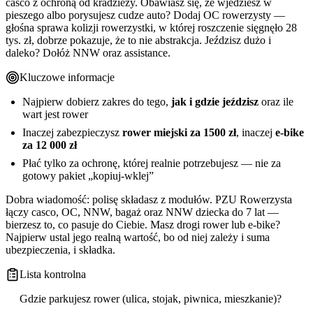
casco z ochroną od kradzieży. Obawiasz się, że wjedziesz w
pieszego albo porysujesz cudze auto? Dodaj OC rowerzysty —
głośna sprawa kolizji rowerzystki, w której roszczenie sięgnęło 28
tys. zł, dobrze pokazuje, że to nie abstrakcja. Jeździsz dużo i
daleko? Dołóż NNW oraz assistance.
Kluczowe informacje
Najpierw dobierz zakres do tego,
jak i gdzie jeździsz
oraz ile
wart jest rower
Inaczej zabezpieczysz
rower miejski za 1500 zł
, inaczej
e-bike
za 12 000 zł
Płać tylko za ochronę, której realnie potrzebujesz — nie za
gotowy pakiet „kopiuj-wklej”
Dobra wiadomość: polisę składasz z modułów. PZU Rowerzysta
łączy casco, OC, NNW, bagaż oraz NNW dziecka do 7 lat —
bierzesz to, co pasuje do Ciebie. Masz drogi rower lub e-bike?
Najpierw ustal jego realną wartość, bo od niej zależy i suma
ubezpieczenia, i składka.
Lista kontrolna
Gdzie parkujesz rower (ulica, stojak, piwnica, mieszkanie)?