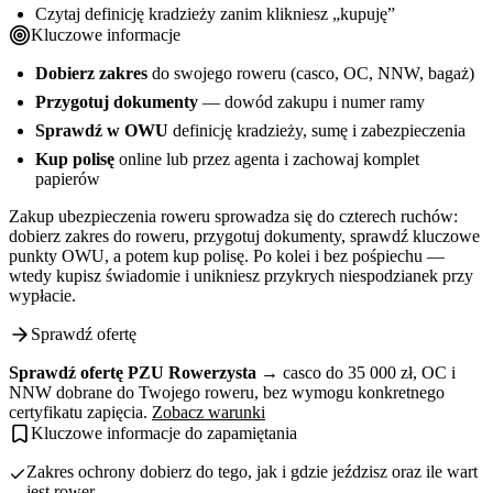
Czytaj definicję kradzieży zanim klikniesz „kupuję”
Kluczowe informacje
Dobierz zakres
do swojego roweru (casco, OC, NNW, bagaż)
Przygotuj dokumenty
— dowód zakupu i numer ramy
Sprawdź w OWU
definicję kradzieży, sumę i zabezpieczenia
Kup polisę
online lub przez agenta i zachowaj komplet
papierów
Zakup ubezpieczenia roweru sprowadza się do czterech ruchów:
dobierz zakres do roweru, przygotuj dokumenty, sprawdź kluczowe
punkty OWU, a potem kup polisę. Po kolei i bez pośpiechu —
wtedy kupisz świadomie i unikniesz przykrych niespodzianek przy
wypłacie.
Sprawdź ofertę
Sprawdź ofertę PZU Rowerzysta
→ casco do 35 000 zł, OC i
NNW dobrane do Twojego roweru, bez wymogu konkretnego
certyfikatu zapięcia.
Zobacz warunki
Kluczowe informacje do zapamiętania
Zakres ochrony dobierz do tego, jak i gdzie jeździsz oraz ile wart
jest rower