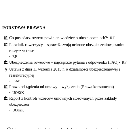
PODSTAWA PRAWNA
Co posiadacz roweru powinien wiedzieć o ubezpieczeniach?
RF
🏛
Poradnik rowerzysty – sprawdź swoją ochronę ubezpieczeniową zanim
🏛
ruszysz w trasę
RF
Ubezpieczenia rowerowe – najczęstsze pytania i odpowiedzi (FAQ)
RF
🏛
Ustawa z dnia 11 września 2015 r. o działalności ubezpieczeniowej i
§
reasekuracyjnej
ISAP
Prawo odstąpienia od umowy – wyłączenia (Prawa konsumenta)
🏛
UOKiK
Raport z kontroli wzorców umownych stosowanych przez zakłady
🏛
ubezpieczeń
UOKiK