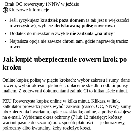
Brak OC rowerzysty i NNW w jeździe
Kluczowe informacje
Jeśli ryzykujesz
kradzież poza domem
(a tak jest u większości
rowerzystów), wybierz
dedykowaną polisę rowerową
Dodatek do mieszkania zwykle
nie zadziała „na ulicy”
Najtańsza opcja nie zawsze chroni tam, gdzie naprawdę tracisz
rower
Jak kupić ubezpieczenie roweru krok po
kroku
Online kupisz polisę w pięciu krokach: wybór zakresu i sumy, dane
roweru, wybór okresu i płatności, opłacenie składki i odbiór polisy
mailem. Z gotowymi dokumentami zajmie Ci to kilkanaście minut.
PZU Rowerzysta kupisz online w kilka minut. Klikasz w link,
kalkulator prowadzi przez wybór zakresu (casco, OC, NNW), sumy
ubezpieczenia i wariantu, opłacasz składkę online, a polisę dostajesz
na e-mail. Wybierasz okres ochrony (7 lub 12 miesięcy; krótszy
wariant pasuje do sezonu) oraz sposób płatności — jednorazowy,
półroczny albo kwartalny, żeby rozłożyć koszt.