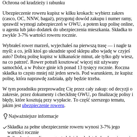
Ochrona od kradzieży i rabunku
Ubezpieczenie roweru kupisz w kilku krokach: wybierz zakres
(casco, OC, NNW, bagaż), przygotuj dowód zakupu i numer ramy,
sprawdź wymogi zabezpieczeń w OWU, a potem kup polisę online,
u agenta lub jako dodatek do ubezpieczenia mieszkania. Składka to
zwykle 3-7% wartości roweru rocznie.
Wybrałeś rower marzeń, wyjechałeś na pierwszą trasę — i nagle ta
myśl: a co, jeśli ktoś go ukradnie spod sklepu albo wjadę w czyjeś
auto? Dobrą polisę kupisz w kilkanaście minut, ale tylko gdy wiesz,
na co patrzeć. Rower potrafi kosztować więcej niż używany
samochód, a w Polsce ginie ich ponad 13 tysięcy rocznie. Roczna
składka to często mniej niż jeden serwis. Pod warunkiem, że kupisz
polisę, która naprawdę zadziała, gdy będzie trzeba.
W tym poradniku przeprowadzę Cię przez cały zakup: od decyzji o
zakresie, przez dokumenty i checklistę OWU, po finalizację polisy i
błędy, które kosztują przy wypłacie. To część szerszego tematu,
jakim jest
ubezpieczenie roweru
.
Najważniejsze informacje
Składka za pełne ubezpieczenie roweru wynosi 3-7% jego
wartości rocznie