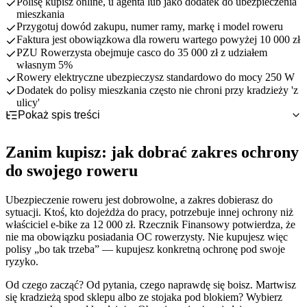
Polisę kupisz online, u agenta lub jako dodatek do ubezpieczenia
mieszkania
Przygotuj dowód zakupu, numer ramy, markę i model roweru
Faktura jest obowiązkowa dla roweru wartego powyżej 10 000 zł
PZU Rowerzysta obejmuje casco do 35 000 zł z udziałem
własnym 5%
Rowery elektryczne ubezpieczysz standardowo do mocy 250 W
Dodatek do polisy mieszkania często nie chroni przy kradzieży 'z
ulicy'
Pokaż spis treści
Zanim kupisz: jak dobrać zakres ochrony do swojego roweru
Jakie dokumenty i dane przygotuj przed zakupem polisy
Zanim kupisz: jak dobrać zakres ochrony
Co sprawdzić w OWU, zanim klikniesz „kupuję”
Gdzie kupić ubezpieczenie roweru — porównanie kanałów
Zapięcie, suma i udział własny
do swojego roweru
zakupu
Jak kupić ubezpieczenie roweru krok po kroku
Ubezpieczenie roweru jest dobrowolne, a zakres dobierasz do
Najczęstsze błędy przy zakupie ubezpieczenia roweru
sytuacji. Ktoś, kto dojeżdża do pracy, potrzebuje innej ochrony niż
właściciel e-bike za 12 000 zł. Rzecznik Finansowy potwierdza, że
nie ma obowiązku posiadania OC rowerzysty. Nie kupujesz więc
polisy „bo tak trzeba” — kupujesz konkretną ochronę pod swoje
ryzyko.
Od czego zacząć? Od pytania, czego naprawdę się boisz. Martwisz
się kradzieżą spod sklepu albo ze stojaka pod blokiem? Wybierz