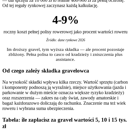
— dla sprzętu za 10 000 zł to realnie 400-900 zł za pełną ochronę.
Od tej reguły rynkowej zaczynasz każdą kalkulację.
4-9%
roczny koszt pełnej polisy rowerowej jako procent wartości roweru
Źródło: dane rynkowe 2026
Im droższy gravel, tym wyższa składka — ale procent pozostaje
zbliżony. Pełna polisa to casco od kradzieży i zniszczenia plus
assistance.
Od czego zależy składka gravelowca
Na wysokość składki wpływa kilka rzeczy. Wartość sprzętu (carbon
i komponenty podnoszą ją wyraźnie), miejsce użytkowania (jazda i
parkowanie w dużym mieście oznacza większe ryzyko kradzieży)
oraz rozszerzenia — zakres na cały świat, zawody amatorskie i
bagaż każdorazowo doliczają do rachunku. Znaczenie ma też wiek
roweru i wybrana suma ubezpieczenia.
Tabela: ile zapłacisz za gravel wartości 5, 10 i 15 tys.
zł