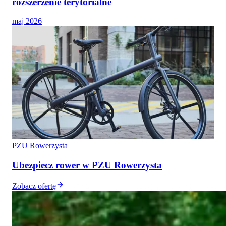
rozszerzenie terytorialne
maj 2026
PZU Rowerzysta
Ubezpiecz rower w PZU Rowerzysta
Zobacz ofertę