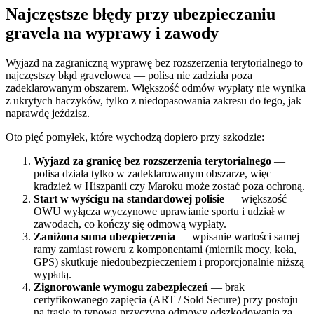
Najczęstsze błędy przy ubezpieczaniu
gravela na wyprawy i zawody
Wyjazd na zagraniczną wyprawę bez rozszerzenia terytorialnego to
najczęstszy błąd gravelowca — polisa nie zadziała poza
zadeklarowanym obszarem. Większość odmów wypłaty nie wynika
z ukrytych haczyków, tylko z niedopasowania zakresu do tego, jak
naprawdę jeździsz.
Oto pięć pomyłek, które wychodzą dopiero przy szkodzie:
Wyjazd za granicę bez rozszerzenia terytorialnego
—
polisa działa tylko w zadeklarowanym obszarze, więc
kradzież w Hiszpanii czy Maroku może zostać poza ochroną.
Start w wyścigu na standardowej polisie
— większość
OWU wyłącza wyczynowe uprawianie sportu i udział w
zawodach, co kończy się odmową wypłaty.
Zaniżona suma ubezpieczenia
— wpisanie wartości samej
ramy zamiast roweru z komponentami (miernik mocy, koła,
GPS) skutkuje niedoubezpieczeniem i proporcjonalnie niższą
wypłatą.
Zignorowanie wymogu zabezpieczeń
— brak
certyfikowanego zapięcia (ART / Sold Secure) przy postoju
na trasie to typowa przyczyna odmowy odszkodowania za