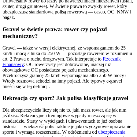
Uniwersalny rower do jazdy po nawierzchniach mieszanych (asfalt,
szuter, drogi gruntowe). W świetle prawa to zwykły rower, który
ubezpieczasz standardową polisą rowerową — casco, OC, NNW i
bagaż.
Gravel w świetle prawa: rower czy pojazd
mechaniczny?
Gravel — także w wersji elektrycznej, ze wspomaganiem do 25
km/h i mocą silnika do 250 W — pozostaje rowerem w rozumieniu
art. 2 Prawa o ruchu drogowym. Tak interpretuje to
Rzecznik
Finansowy
: OC rowerzysty jest dobrowolne, inaczej niż
obowiązkowe OC posiadacza pojazdu mechanicznego.
Przekroczysz granicę 25 km/h wspomagania albo 250 W mocy?
Wtedy rozmowa schodzi na inny pojazd. Ale typowy e-gravel
mieści się w tej definicji.
Rekreacja czy sport? Jak polisa klasyfikuje gravel
Dla ubezpieczyciela liczy się nie to, jaki masz rower, ale jak nim
jeździsz. Rekreacyjne i treningowe wypady mieszczą się w
standardzie. Starty w wyścigach i ultra-eventach to już osobna
historia — większość polis traktuje je jako wyczynowe uprawianie
sportu i wymaga rozszerzenia. W odróżnieniu od
ubezpieczenia