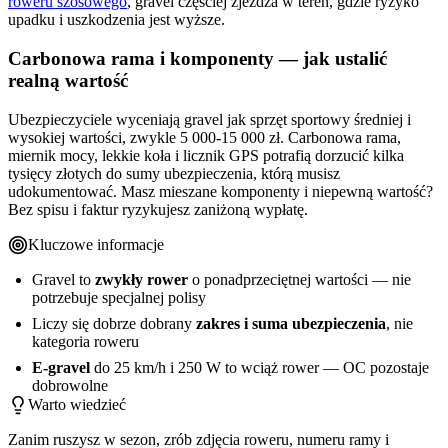
roweru szosowego
, gravel częściej zjeżdża w teren, gdzie ryzyko
upadku i uszkodzenia jest wyższe.
Carbonowa rama i komponenty — jak ustalić
realną wartość
Ubezpieczyciele wyceniają gravel jak sprzęt sportowy średniej i
wysokiej wartości, zwykle 5 000-15 000 zł. Carbonowa rama,
miernik mocy, lekkie koła i licznik GPS potrafią dorzucić kilka
tysięcy złotych do sumy ubezpieczenia, którą musisz
udokumentować. Masz mieszane komponenty i niepewną wartość?
Bez spisu i faktur ryzykujesz zaniżoną wypłatę.
Kluczowe informacje
Gravel to
zwykły rower
o ponadprzeciętnej wartości — nie
potrzebuje specjalnej polisy
Liczy się dobrze dobrany
zakres i suma ubezpieczenia
, nie
kategoria roweru
E-gravel
do 25 km/h i 250 W to wciąż rower — OC pozostaje
dobrowolne
Warto wiedzieć
Zanim ruszysz w sezon, zrób zdjęcia roweru, numeru ramy i