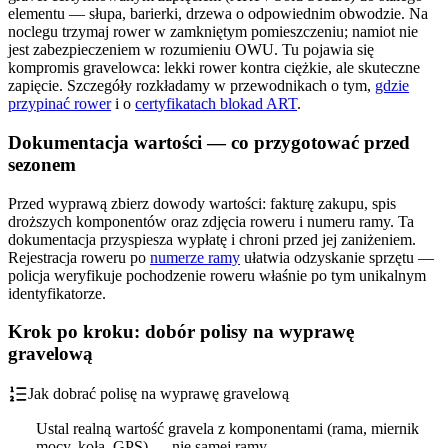
elementu — słupa, barierki, drzewa o odpowiednim obwodzie. Na
noclegu trzymaj rower w zamkniętym pomieszczeniu; namiot nie
jest zabezpieczeniem w rozumieniu OWU. Tu pojawia się
kompromis gravelowca: lekki rower kontra ciężkie, ale skuteczne
zapięcie. Szczegóły rozkładamy w przewodnikach o tym,
gdzie
przypinać rower
i o
certyfikatach blokad ART
.
Dokumentacja wartości — co przygotować przed
sezonem
Przed wyprawą zbierz dowody wartości: fakturę zakupu, spis
droższych komponentów oraz zdjęcia roweru i numeru ramy. Ta
dokumentacja przyspiesza wypłatę i chroni przed jej zaniżeniem.
Rejestracja roweru po
numerze ramy
ułatwia odzyskanie sprzętu —
policja weryfikuje pochodzenie roweru właśnie po tym unikalnym
identyfikatorze.
Krok po kroku: dobór polisy na wyprawę
gravelową
Jak dobrać polisę na wyprawę gravelową
Ustal realną wartość gravela z komponentami (rama, miernik
mocy, koła, GPS) — nie samej ramy.