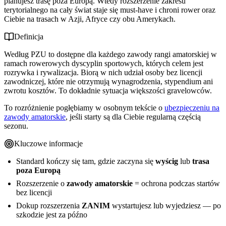
planujesz trasę poza Europą. Wtedy rozszerzenie zakresu
terytorialnego na cały świat staje się must-have i chroni rower oraz
Ciebie na trasach w Azji, Afryce czy obu Amerykach.
Definicja
Według PZU to dostępne dla każdego zawody rangi amatorskiej w
ramach rowerowych dyscyplin sportowych, których celem jest
rozrywka i rywalizacja. Biorą w nich udział osoby bez licencji
zawodniczej, które nie otrzymują wynagrodzenia, stypendium ani
zwrotu kosztów. To dokładnie sytuacja większości gravelowców.
To rozróżnienie pogłębiamy w osobnym tekście o
ubezpieczeniu na
zawody amatorskie
, jeśli starty są dla Ciebie regularną częścią
sezonu.
Kluczowe informacje
Standard kończy się tam, gdzie zaczyna się
wyścig
lub
trasa
poza Europą
Rozszerzenie o
zawody amatorskie
= ochrona podczas startów
bez licencji
Dokup rozszerzenia
ZANIM
wystartujesz lub wyjedziesz — po
szkodzie jest za późno