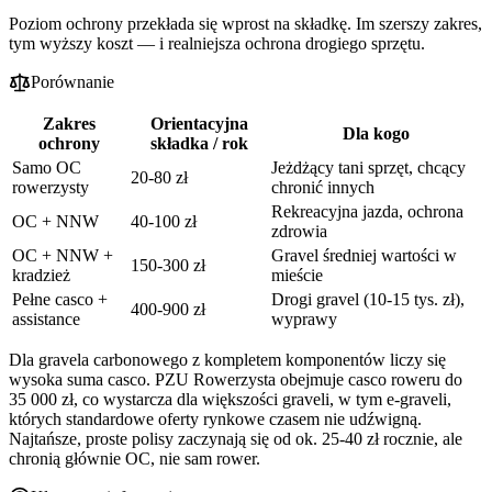
Poziom ochrony przekłada się wprost na składkę. Im szerszy zakres,
tym wyższy koszt — i realniejsza ochrona drogiego sprzętu.
Porównanie
Zakres
Orientacyjna
Dla kogo
ochrony
składka / rok
Samo OC
Jeżdżący tani sprzęt, chcący
20-80 zł
rowerzysty
chronić innych
Rekreacyjna jazda, ochrona
OC + NNW
40-100 zł
zdrowia
OC + NNW +
Gravel średniej wartości w
150-300 zł
kradzież
mieście
Pełne casco +
Drogi gravel (10-15 tys. zł),
400-900 zł
assistance
wyprawy
Dla gravela carbonowego z kompletem komponentów liczy się
wysoka suma casco. PZU Rowerzysta obejmuje casco roweru do
35 000 zł, co wystarcza dla większości graveli, w tym e-graveli,
których standardowe oferty rynkowe czasem nie udźwigną.
Najtańsze, proste polisy zaczynają się od ok. 25-40 zł rocznie, ale
chronią głównie OC, nie sam rower.