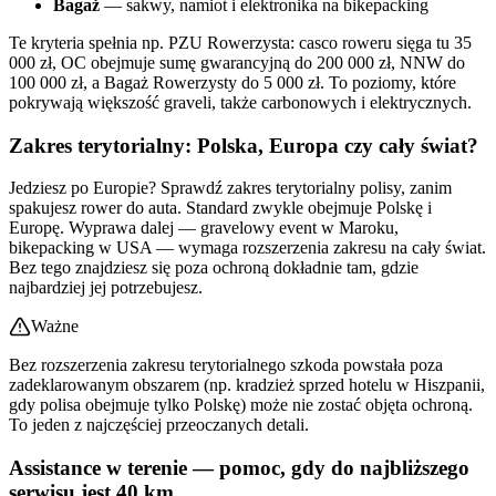
Bagaż
— sakwy, namiot i elektronika na bikepacking
Te kryteria spełnia np. PZU Rowerzysta: casco roweru sięga tu 35
000 zł, OC obejmuje sumę gwarancyjną do 200 000 zł, NNW do
100 000 zł, a Bagaż Rowerzysty do 5 000 zł. To poziomy, które
pokrywają większość graveli, także carbonowych i elektrycznych.
Zakres terytorialny: Polska, Europa czy cały świat?
Jedziesz po Europie? Sprawdź zakres terytorialny polisy, zanim
spakujesz rower do auta. Standard zwykle obejmuje Polskę i
Europę. Wyprawa dalej — gravelowy event w Maroku,
bikepacking w USA — wymaga rozszerzenia zakresu na cały świat.
Bez tego znajdziesz się poza ochroną dokładnie tam, gdzie
najbardziej jej potrzebujesz.
Ważne
Bez rozszerzenia zakresu terytorialnego szkoda powstała poza
zadeklarowanym obszarem (np. kradzież sprzed hotelu w Hiszpanii,
gdy polisa obejmuje tylko Polskę) może nie zostać objęta ochroną.
To jeden z najczęściej przeoczanych detali.
Assistance w terenie — pomoc, gdy do najbliższego
serwisu jest 40 km