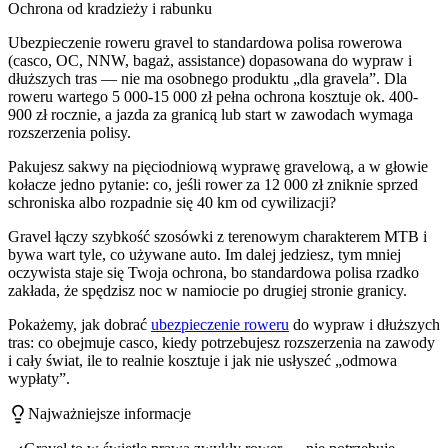
Ochrona od kradzieży i rabunku
Ubezpieczenie roweru gravel to standardowa polisa rowerowa
(casco, OC, NNW, bagaż, assistance) dopasowana do wypraw i
dłuższych tras — nie ma osobnego produktu „dla gravela”. Dla
roweru wartego 5 000-15 000 zł pełna ochrona kosztuje ok. 400-
900 zł rocznie, a jazda za granicą lub start w zawodach wymaga
rozszerzenia polisy.
Pakujesz sakwy na pięciodniową wyprawę gravelową, a w głowie
kołacze jedno pytanie: co, jeśli rower za 12 000 zł zniknie sprzed
schroniska albo rozpadnie się 40 km od cywilizacji?
Gravel łączy szybkość szosówki z terenowym charakterem MTB i
bywa wart tyle, co używane auto. Im dalej jedziesz, tym mniej
oczywista staje się Twoja ochrona, bo standardowa polisa rzadko
zakłada, że spędzisz noc w namiocie po drugiej stronie granicy.
Pokażemy, jak dobrać
ubezpieczenie roweru
do wypraw i dłuższych
tras: co obejmuje casco, kiedy potrzebujesz rozszerzenia na zawody
i cały świat, ile to realnie kosztuje i jak nie usłyszeć „odmowa
wypłaty”.
Najważniejsze informacje