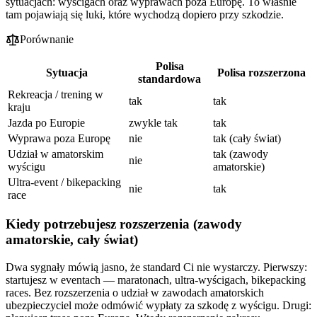
sytuacjach: wyścigach oraz wyprawach poza Europę. To właśnie
tam pojawiają się luki, które wychodzą dopiero przy szkodzie.
Porównanie
Polisa
Sytuacja
Polisa rozszerzona
standardowa
Rekreacja / trening w
tak
tak
kraju
Jazda po Europie
zwykle tak
tak
Wyprawa poza Europę
nie
tak (cały świat)
Udział w amatorskim
tak (zawody
nie
wyścigu
amatorskie)
Ultra-event / bikepacking
nie
tak
race
Kiedy potrzebujesz rozszerzenia (zawody
amatorskie, cały świat)
Dwa sygnały mówią jasno, że standard Ci nie wystarczy. Pierwszy:
startujesz w eventach — maratonach, ultra-wyścigach, bikepacking
races. Bez rozszerzenia o udział w zawodach amatorskich
ubezpieczyciel może odmówić wypłaty za szkodę z wyścigu. Drugi: