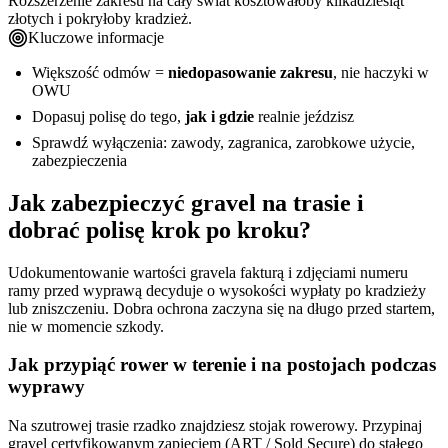
Rozszerzenie zakresu na cały świat kosztowałoby kilkadziesiąt
złotych i pokryłoby kradzież.
Kluczowe informacje
Większość odmów =
niedopasowanie zakresu
, nie haczyki w
OWU
Dopasuj polisę do tego,
jak i gdzie
realnie jeździsz
Sprawdź wyłączenia: zawody, zagranica, zarobkowe użycie,
zabezpieczenia
Jak zabezpieczyć gravel na trasie i
dobrać polisę krok po kroku?
Udokumentowanie wartości gravela fakturą i zdjęciami numeru
ramy przed wyprawą decyduje o wysokości wypłaty po kradzieży
lub zniszczeniu. Dobra ochrona zaczyna się na długo przed startem,
nie w momencie szkody.
Jak przypiąć rower w terenie i na postojach podczas
wyprawy
Na szutrowej trasie rzadko znajdziesz stojak rowerowy. Przypinaj
gravel certyfikowanym zapięciem (ART / Sold Secure) do stałego