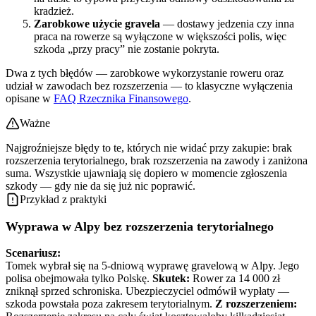
kradzież.
Zarobkowe użycie gravela
— dostawy jedzenia czy inna
praca na rowerze są wyłączone w większości polis, więc
szkoda „przy pracy” nie zostanie pokryta.
Dwa z tych błędów — zarobkowe wykorzystanie roweru oraz
udział w zawodach bez rozszerzenia — to klasyczne wyłączenia
opisane w
FAQ Rzecznika Finansowego
.
Ważne
Najgroźniejsze błędy to te, których nie widać przy zakupie: brak
rozszerzenia terytorialnego, brak rozszerzenia na zawody i zaniżona
suma. Wszystkie ujawniają się dopiero w momencie zgłoszenia
szkody — gdy nie da się już nic poprawić.
Przykład z praktyki
Wyprawa w Alpy bez rozszerzenia terytorialnego
Scenariusz:
Tomek wybrał się na 5-dniową wyprawę gravelową w Alpy. Jego
polisa obejmowała tylko Polskę.
Skutek:
Rower za 14 000 zł
zniknął sprzed schroniska. Ubezpieczyciel odmówił wypłaty —
szkoda powstała poza zakresem terytorialnym.
Z rozszerzeniem: