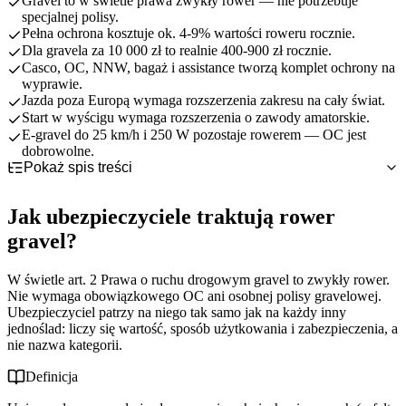
Gravel to w świetle prawa zwykły rower — nie potrzebuje
specjalnej polisy.
Pełna ochrona kosztuje ok. 4-9% wartości roweru rocznie.
Dla gravela za 10 000 zł to realnie 400-900 zł rocznie.
Casco, OC, NNW, bagaż i assistance tworzą komplet ochrony na
wyprawie.
Jazda poza Europą wymaga rozszerzenia zakresu na cały świat.
Start w wyścigu wymaga rozszerzenia o zawody amatorskie.
E-gravel do 25 km/h i 250 W pozostaje rowerem — OC jest
dobrowolne.
Pokaż spis treści
Jak ubezpieczyciele traktują rower gravel?
Co obejmuje ochrona gravela na wyprawach i dłuższych
Gravel w świetle prawa: rower czy pojazd mechaniczny?
Jak ubezpieczyciele traktują rower
trasach?
Rekreacja czy sport? Jak polisa klasyfikuje gravel
Ile kosztuje ubezpieczenie roweru gravel o wartości 5-15 tys.
Casco, OC, NNW i bagaż — moduły ochrony gravelowca
gravel?
Carbonowa rama i komponenty — jak ustalić realną wartość
zł?
Zakres terytorialny: Polska, Europa czy cały świat?
Polisa standardowa vs rozszerzona o zawody i wyprawy — co
Od czego zależy składka gravelowca
Assistance w terenie — pomoc, gdy do najbliższego serwisu jest 40 km
W świetle art. 2 Prawa o ruchu drogowym gravel to zwykły rower.
wybrać dla gravela?
Tabela: ile zapłacisz za gravel wartości 5, 10 i 15 tys. zł
Nie wymaga obowiązkowego OC ani osobnej polisy gravelowej.
Najczęstsze błędy przy ubezpieczaniu gravela na wyprawy i
Co obejmuje polisa standardowa, a czego nie
Ubezpieczyciel patrzy na niego tak samo jak na każdy inny
zawody
Kiedy potrzebujesz rozszerzenia (zawody amatorskie, cały świat)
jednoślad: liczy się wartość, sposób użytkowania i zabezpieczenia, a
Jak zabezpieczyć gravel na trasie i dobrać polisę krok po
nie nazwa kategorii.
kroku?
Jak przypiąć rower w terenie i na postojach podczas wyprawy
Definicja
Dokumentacja wartości — co przygotować przed sezonem
Krok po kroku: dobór polisy na wyprawę gravelową