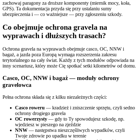
zachowaj paragony za droższe komponenty (miernik mocy, koła,
GPS). Ta dokumentacja przyda się przy ustalaniu sumy
ubezpieczenia i — co ważniejsze — przy zgłoszeniu szkody.
Co obejmuje ochrona gravela na
wyprawach i dłuższych trasach?
Ochrona gravela na wyprawach obejmuje casco, OC, NNW i
bagaż, a jazda poza Europą wymaga rozszerzenia zakresu
terytorialnego na cały świat. Każdy z tych modułów odpowiada na
inny scenariusz, który może Cię spotkać setki kilometrów od domu.
Casco, OC, NNW i bagaż — moduły ochrony
gravelowca
Pełna ochrona składa się z kilku niezależnych części:
Casco roweru
— kradzież i zniszczenie sprzętu, czyli sedno
ochrony drogiego gravela
OC rowerzysty
— gdy to Ty spowodujesz szkodę, np.
wjedziesz w pieszego na zjeździe
NNW
— następstwa nieszczęśliwych wypadków, czyli
Twoje zdrowie po upadku w terenie