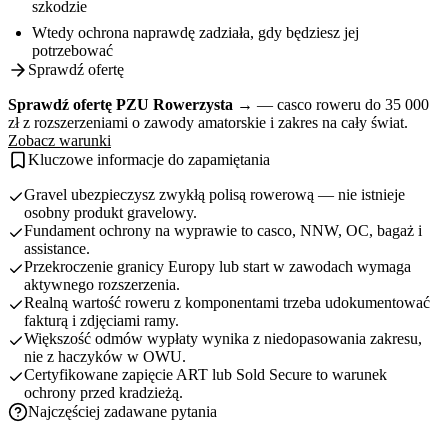
szkodzie
Wtedy ochrona naprawdę zadziała, gdy będziesz jej
potrzebować
Sprawdź ofertę
Sprawdź ofertę PZU Rowerzysta →
— casco roweru do 35 000
zł z rozszerzeniami o zawody amatorskie i zakres na cały świat.
Zobacz warunki
Kluczowe informacje do zapamiętania
Gravel ubezpieczysz zwykłą polisą rowerową — nie istnieje
osobny produkt gravelowy.
Fundament ochrony na wyprawie to casco, NNW, OC, bagaż i
assistance.
Przekroczenie granicy Europy lub start w zawodach wymaga
aktywnego rozszerzenia.
Realną wartość roweru z komponentami trzeba udokumentować
fakturą i zdjęciami ramy.
Większość odmów wypłaty wynika z niedopasowania zakresu,
nie z haczyków w OWU.
Certyfikowane zapięcie ART lub Sold Secure to warunek
ochrony przed kradzieżą.
Najczęściej zadawane pytania