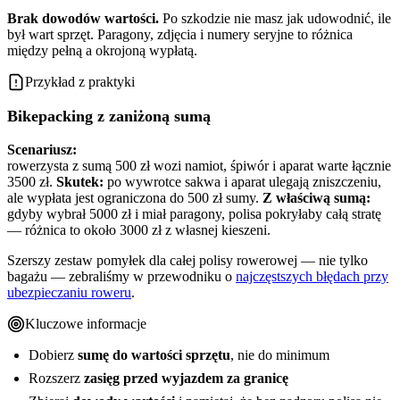
Brak dowodów wartości.
Po szkodzie nie masz jak udowodnić, ile
był wart sprzęt. Paragony, zdjęcia i numery seryjne to różnica
między pełną a okrojoną wypłatą.
Przykład z praktyki
Bikepacking z zaniżoną sumą
Scenariusz:
rowerzysta z sumą 500 zł wozi namiot, śpiwór i aparat warte łącznie
3500 zł.
Skutek:
po wywrotce sakwa i aparat ulegają zniszczeniu,
ale wypłata jest ograniczona do 500 zł sumy.
Z właściwą sumą:
gdyby wybrał 5000 zł i miał paragony, polisa pokryłaby całą stratę
— różnica to około 3000 zł z własnej kieszeni.
Szerszy zestaw pomyłek dla całej polisy rowerowej — nie tylko
bagażu — zebraliśmy w przewodniku o
najczęstszych błędach przy
ubezpieczaniu roweru
.
Kluczowe informacje
Dobierz
sumę do wartości sprzętu
, nie do minimum
Rozszerz
zasięg przed wyjazdem za granicę