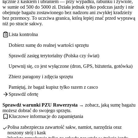
łącznie z kaskiem i ubraniem — przy wypadku, rabunku i żywiole,
w sumie od 500 do 5000 zł. Działa jednak tylko podczas jazdy i nie
obejmuje bagażu zostawionego bez nadzoru ani zwykłej kradzieży
bez przemocy. To uczciwa granica, którą lepiej znać przed wyprawą
niż po stracie sakwy.
Lista kontrolna
Dobierz sumę do realnej wartości sprzętu
Sprawdź zasięg terytorialny (Polska czy świat)
Upewnij się, co jest wyłączone (dron, GPS, biżuteria, gotówka)
Zbierz paragony i zdjęcia sprzętu
Pamiętaj, że bagaż kupisz tylko razem z casco
Sprawdź ofertę
Sprawdź warunki PZU Rowerzysta →
zobacz, jaką sumę bagażu
możesz dobrać do swojego sprzętu.
Kluczowe informacje do zapamiętania
Polisa zabezpiecza zawartość sakw, namiot, narzędzia oraz
noszony strój i kask