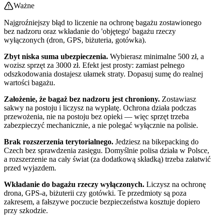
Ważne
Najgroźniejszy błąd to liczenie na ochronę bagażu zostawionego
bez nadzoru oraz wkładanie do 'objętego' bagażu rzeczy
wyłączonych (dron, GPS, biżuteria, gotówka).
Zbyt niska suma ubezpieczenia.
Wybierasz minimalne 500 zł, a
wozisz sprzęt za 3000 zł. Efekt jest prosty: zamiast pełnego
odszkodowania dostajesz ułamek straty. Dopasuj sumę do realnej
wartości bagażu.
Założenie, że bagaż bez nadzoru jest chroniony.
Zostawiasz
sakwy na postoju i liczysz na wypłatę. Ochrona działa podczas
przewożenia, nie na postoju bez opieki — więc sprzęt trzeba
zabezpieczyć mechanicznie, a nie polegać wyłącznie na polisie.
Brak rozszerzenia terytorialnego.
Jedziesz na bikepacking do
Czech bez sprawdzenia zasięgu. Domyślnie polisa działa w Polsce,
a rozszerzenie na cały świat (za dodatkową składką) trzeba załatwić
przed wyjazdem.
Wkładanie do bagażu rzeczy wyłączonych.
Liczysz na ochronę
drona, GPS-a, biżuterii czy gotówki. Te przedmioty są poza
zakresem, a fałszywe poczucie bezpieczeństwa kosztuje dopiero
przy szkodzie.