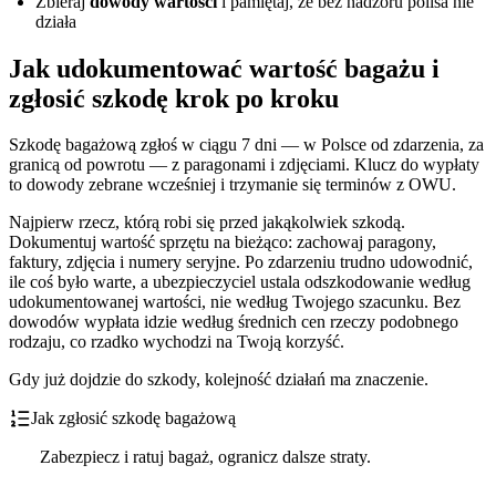
Zbieraj
dowody wartości
i pamiętaj, że bez nadzoru polisa nie
działa
Jak udokumentować wartość bagażu i
zgłosić szkodę krok po kroku
Szkodę bagażową zgłoś w ciągu 7 dni — w Polsce od zdarzenia, za
granicą od powrotu — z paragonami i zdjęciami. Klucz do wypłaty
to dowody zebrane wcześniej i trzymanie się terminów z OWU.
Najpierw rzecz, którą robi się przed jakąkolwiek szkodą.
Dokumentuj wartość sprzętu na bieżąco: zachowaj paragony,
faktury, zdjęcia i numery seryjne. Po zdarzeniu trudno udowodnić,
ile coś było warte, a ubezpieczyciel ustala odszkodowanie według
udokumentowanej wartości, nie według Twojego szacunku. Bez
dowodów wypłata idzie według średnich cen rzeczy podobnego
rodzaju, co rzadko wychodzi na Twoją korzyść.
Gdy już dojdzie do szkody, kolejność działań ma znaczenie.
Jak zgłosić szkodę bagażową
Zabezpiecz i ratuj bagaż, ogranicz dalsze straty.