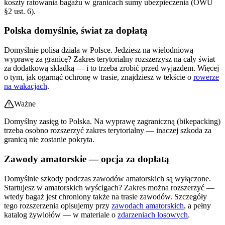
koszty ratowania bagażu w granicach sumy ubezpieczenia (OWU
§2 ust. 6).
Polska domyślnie, świat za dopłatą
Domyślnie polisa działa w Polsce. Jedziesz na wielodniową
wyprawę za granicę? Zakres terytorialny rozszerzysz na cały świat
za dodatkową składką — i to trzeba zrobić przed wyjazdem. Więcej
o tym, jak ogarnąć ochronę w trasie, znajdziesz w tekście o
rowerze
na wakacjach
.
Ważne
Domyślny zasięg to Polska. Na wyprawę zagraniczną (bikepacking)
trzeba osobno rozszerzyć zakres terytorialny — inaczej szkoda za
granicą nie zostanie pokryta.
Zawody amatorskie — opcja za dopłatą
Domyślnie szkody podczas zawodów amatorskich są wyłączone.
Startujesz w amatorskich wyścigach? Zakres można rozszerzyć —
wtedy bagaż jest chroniony także na trasie zawodów. Szczegóły
tego rozszerzenia opisujemy przy
zawodach amatorskich
, a pełny
katalog żywiołów — w materiale o
zdarzeniach losowych
.