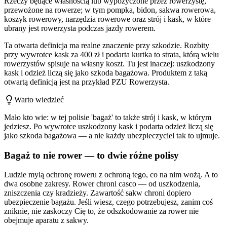
Rzeczy będące własnością lub wypożyczone przez rowerzystę,
przewożone na rowerze; w tym pompka, bidon, sakwa rowerowa,
koszyk rowerowy, narzędzia rowerowe oraz strój i kask, w które
ubrany jest rowerzysta podczas jazdy rowerem.
Ta otwarta definicja ma realne znaczenie przy szkodzie. Rozbity
przy wywrotce kask za 400 zł i podarta kurtka to strata, którą wielu
rowerzystów spisuje na własny koszt. Tu jest inaczej: uszkodzony
kask i odzież liczą się jako szkoda bagażowa. Produktem z taką
otwartą definicją jest na przykład PZU Rowerzysta.
Warto wiedzieć
Mało kto wie: w tej polisie 'bagaż' to także strój i kask, w którym
jedziesz. Po wywrotce uszkodzony kask i podarta odzież liczą się
jako szkoda bagażowa — a nie każdy ubezpieczyciel tak to ujmuje.
Bagaż to nie rower — to dwie różne polisy
Ludzie mylą ochronę roweru z ochroną tego, co na nim wożą. A to
dwa osobne zakresy. Rower chroni casco — od uszkodzenia,
zniszczenia czy kradzieży. Zawartość sakw chroni dopiero
ubezpieczenie bagażu. Jeśli wiesz, czego potrzebujesz, zanim coś
zniknie, nie zaskoczy Cię to, że odszkodowanie za rower nie
obejmuje aparatu z sakwy.