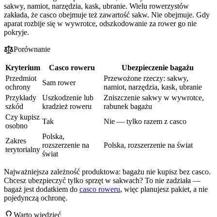
sakwy, namiot, narzędzia, kask, ubranie. Wielu rowerzystów
zakłada, że casco obejmuje też zawartość sakw. Nie obejmuje. Gdy
aparat rozbije się w wywrotce, odszkodowanie za rower go nie
pokryje.
Porównanie
Kryterium
Casco roweru
Ubezpieczenie bagażu
Przedmiot
Przewożone rzeczy: sakwy,
Sam rower
ochrony
namiot, narzędzia, kask, ubranie
Przykłady
Uszkodzenie lub
Zniszczenie sakwy w wywrotce,
szkód
kradzież roweru
rabunek bagażu
Czy kupisz
Tak
Nie — tylko razem z casco
osobno
Polska,
Zakres
rozszerzenie na
Polska, rozszerzenie na świat
terytorialny
świat
Najważniejsza zależność produktowa: bagażu nie kupisz bez casco.
Chcesz ubezpieczyć tylko sprzęt w sakwach? To nie zadziała —
bagaż jest dodatkiem do
casco roweru
, więc planujesz pakiet, a nie
pojedynczą ochronę.
Warto wiedzieć