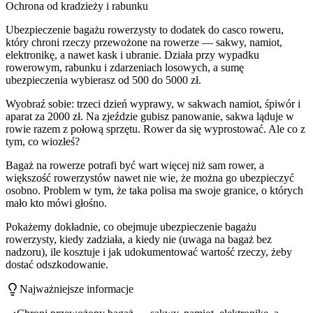
Ochrona od kradzieży i rabunku
Ubezpieczenie bagażu rowerzysty to dodatek do casco roweru,
który chroni rzeczy przewożone na rowerze — sakwy, namiot,
elektronikę, a nawet kask i ubranie. Działa przy wypadku
rowerowym, rabunku i zdarzeniach losowych, a sumę
ubezpieczenia wybierasz od 500 do 5000 zł.
Wyobraź sobie: trzeci dzień wyprawy, w sakwach namiot, śpiwór i
aparat za 2000 zł. Na zjeździe gubisz panowanie, sakwa ląduje w
rowie razem z połową sprzętu. Rower da się wyprostować. Ale co z
tym, co wiozłeś?
Bagaż na rowerze potrafi być wart więcej niż sam rower, a
większość rowerzystów nawet nie wie, że można go ubezpieczyć
osobno. Problem w tym, że taka polisa ma swoje granice, o których
mało kto mówi głośno.
Pokażemy dokładnie, co obejmuje ubezpieczenie bagażu
rowerzysty, kiedy zadziała, a kiedy nie (uwaga na bagaż bez
nadzoru), ile kosztuje i jak udokumentować wartość rzeczy, żeby
dostać odszkodowanie.
Najważniejsze informacje