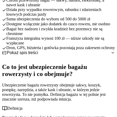
Chroni przewożony bagaż — sakwy, namiot, elektronikę, a
nawet kask i ubranie
Działa przy wypadku rowerowym, rabunku i zdarzeniach
losowych podczas jazdy
Suma ubezpieczenia do wyboru od 500 do 5000 zł
Dostępne wyłącznie jako dodatek do casco roweru, nie osobno
Bagaż bez nadzoru i zwykła kradzież bez przemocy nie są
chronione
Franszyza integralna wynosi 100 zł — niższe szkody nie są
wypłacane
Dron, GPS, biżuteria i gotówka pozostają poza zakresem ochrony
Pokaż spis treści
Co to jest ubezpieczenie bagażu rowerzysty i co obejmuje?
Przed czym chroni bagaż rowerzysty — wypadek, rabunek,
Bagaż to nie rower — to dwie różne polisy
Co to jest ubezpieczenie bagażu
zdarzenia losowe
Bagaż kupisz tylko z casco
Czego ubezpieczenie bagażu rowerzysty NIE obejmuje (bez
Polska domyślnie, świat za dopłatą
rowerzysty i co obejmuje?
nadzoru, kradzież, elektronika)
Zawody amatorskie — opcja za dopłatą
Ile kosztuje ubezpieczenie bagażu i jaką sumę wybrać (500–
Rabunek tak, zwykła kradzież nie
Ubezpieczenie bagażu rowerzysty obejmuje sakwy, koszyk,
5000 zł)
Franszyza 100 zł i wyłączenia przedmiotowe
pompkę, narzędzia, a także kask i ubranie, w którym jedzie
Casco roweru a ubezpieczenie bagażu — czym się różnią?
Bagaż to dodatek, więc patrz na całą polisę
rowerzysta. To nie pomyłka. Definicja bagażu w tej polisie jest
Najczęstsze błędy przy ubezpieczaniu bagażu rowerzysty
Suma maleje po wypłacie
znacznie szersza, niż podpowiada intuicja.
Jak udokumentować wartość bagażu i zgłosić szkodę krok po
kroku
Definicja