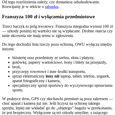
Od tego rozróżnienia zależy, czy dostaniesz odszkodowanie.
Rozwijamy je w tekście o
rabunku
.
Franszyza 100 zł i wyłączenia przedmiotowe
Trzeci haczyk to próg kwotowy. Franszyza integralna wynosi 100 zł
— szkody poniżej tej wartości nie są wypłacane. Drobne otarcia czy
tanie akcesoria nie mają sensu w zgłoszeniu.
Do tego dochodzi lista rzeczy poza ochroną. OWU wyłącza między
innymi:
biżuterię oraz przedmioty ze srebra, złota i platyny,
gotówkę, papiery wartościowe, bony i bilety na przejazdy,
broń,
przyczepy rowerowe i inne środki transportu,
sprzęt elektroniczny
inny niż
laptop, tablet, telefon, zegarek,
aparat fotograficzny i kamera,
specjalistyczny sprzęt sportowy do wyczynowego uprawiania
sportu.
W praktyce dron, GPS czy słuchawki premium są poza zakresem —
choć aparat i kamera już nie. Jeśli liczysz na ochronę takiego
sprzętu, lepiej nie wkładać go do „objętego” bagażu w przekonaniu,
że jest bezpieczny. Wyłączone są też szkody umyślne, z rażącego