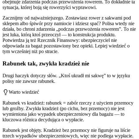
obejmuje zdarzenia podczas przewożenia rowerem. To dokładnie ta
sytuacja, której boją się rowerzyści wyprawowi.
Zacznijmy od najważniejszego. Zostawiasz rower z sakwami pod
sklepem albo śpiwór przy namiocie i idziesz spać? Polisa wtedy nie
działa, bo chroni zdarzenia „podczas przewożenia rowerem”. To nie
jest luka, którą ktoś przeoczył — to konstrukcja produktu.
Potwierdza ją też Rzecznik Finansowy: ubezpieczyciel nie
odpowiada za bagaż pozostawiony bez opieki. Lepiej wiedzieć o
tym wcześniej niż po stracie.
Rabunek tak, zwykła kradzież nie
Drugi haczyk dotyczy słów. „Ktoś ukradł mi sakwę” to w języku
polisy nie zawsze rabunek.
Warto wiedzieć
Rabunek vs kradzież: rabunek = zabór rzeczy z użyciem przemocy
lub groźby. Zwykła kradzież (po cichu, bez przemocy) nie jest
wymieniona jako wypadek ubezpieczeniowy dla bagażu — to
kluczowa różnica decydująca o wypłacie.
Rabunek jest objęty. Kradzież bez przemocy nie figuruje na liście
trzech wypadków ubezpieczeniowych, więc nie podlega wypłacie.