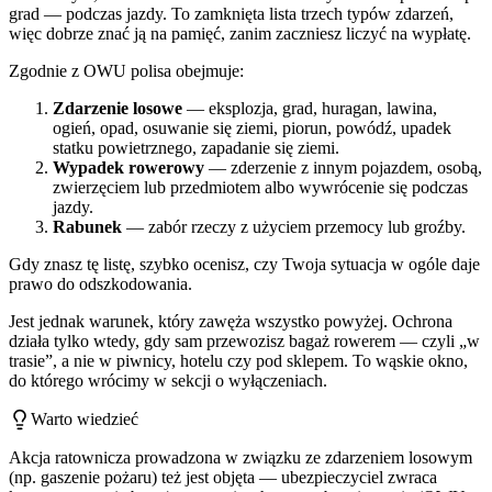
grad — podczas jazdy. To zamknięta lista trzech typów zdarzeń,
więc dobrze znać ją na pamięć, zanim zaczniesz liczyć na wypłatę.
Zgodnie z OWU polisa obejmuje:
Zdarzenie losowe
— eksplozja, grad, huragan, lawina,
ogień, opad, osuwanie się ziemi, piorun, powódź, upadek
statku powietrznego, zapadanie się ziemi.
Wypadek rowerowy
— zderzenie z innym pojazdem, osobą,
zwierzęciem lub przedmiotem albo wywrócenie się podczas
jazdy.
Rabunek
— zabór rzeczy z użyciem przemocy lub groźby.
Gdy znasz tę listę, szybko ocenisz, czy Twoja sytuacja w ogóle daje
prawo do odszkodowania.
Jest jednak warunek, który zawęża wszystko powyżej. Ochrona
działa tylko wtedy, gdy sam przewozisz bagaż rowerem — czyli „w
trasie”, a nie w piwnicy, hotelu czy pod sklepem. To wąskie okno,
do którego wrócimy w sekcji o wyłączeniach.
Warto wiedzieć
Akcja ratownicza prowadzona w związku ze zdarzeniem losowym
(np. gaszenie pożaru) też jest objęta — ubezpieczyciel zwraca