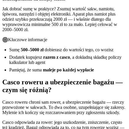
Jak dobrać sumę w praktyce? Zsumuj wartość sakw, namiotu,
śpiwora, narzędzi i objętej elektroniki. Aparat plus namiot plus
odzież szybko przekraczają 2000 zł — i właśnie dlatego dla
wyprawowicza minimalne 500 zł to za mało. Lepiej celować w
2000–5000 zł.
Kluczowe informacje
Sumę
500–5000 zł
dobierasz do wartości tego, co wozisz
Dodatek kupujesz
razem z casco
, a dokładną składkę policzy
kalkulator lub agent
Pamiętaj, że suma
maleje po każdej wypłacie
Casco roweru a ubezpieczenie bagażu —
czym się różnią?
Casco roweru chroni sam rower, a ubezpieczenie bagażu — rzeczy
przewożone w sakwach. To dwa osobne, uzupełniające się zakresy.
Mylenie ich kończy się rozczarowaniem przy zgłoszeniu szkody.
Casco odpowiada za rower: jego uszkodzenie, zniszczenie, często
też kradzież. Bagaż odpowiada za to, co na tym rowerze wozisz —