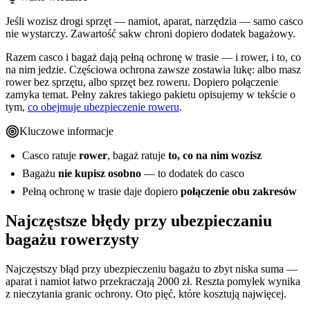
Jeśli wozisz drogi sprzęt — namiot, aparat, narzędzia — samo casco
nie wystarczy. Zawartość sakw chroni dopiero dodatek bagażowy.
Razem casco i bagaż dają pełną ochronę w trasie — i rower, i to, co
na nim jedzie. Częściowa ochrona zawsze zostawia lukę: albo masz
rower bez sprzętu, albo sprzęt bez roweru. Dopiero połączenie
zamyka temat. Pełny zakres takiego pakietu opisujemy w tekście o
tym,
co obejmuje ubezpieczenie roweru
.
Kluczowe informacje
Casco ratuje
rower
, bagaż ratuje
to, co na nim wozisz
Bagażu
nie kupisz osobno
— to dodatek do casco
Pełną ochronę w trasie daje dopiero
połączenie obu zakresów
Najczęstsze błędy przy ubezpieczaniu
bagażu rowerzysty
Najczęstszy błąd przy ubezpieczeniu bagażu to zbyt niska suma —
aparat i namiot łatwo przekraczają 2000 zł. Reszta pomyłek wynika
z nieczytania granic ochrony. Oto pięć, które kosztują najwięcej.