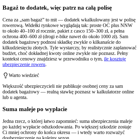
Bagaż to dodatek, więc patrz na całą polisę
Cena za „sam bagaż” to mit — dodatek wkalkulowany jest w polisę
rowerową. Widełki rynkowe wyglądają tak: proste OC plus NNW
to około 40–100 zł rocznie, pakiet z casco 150–300 zł, a pełna
ochrona 400–600 zł (drogi e-bike nawet do około 1000 zł). Sam
dodatek bagażowy podnosi składkę zwykle o kilkanaście do
kilkudziesięciu złotych. Tyle wystarczy, by realistycznie zaplanować
budżet, choć dokładnej kwoty online zwykle nie poznasz. Pełny
kontekst cenowy znajdziesz w przewodniku o tym,
ile kosztuje
ubezpieczenie roweru
.
Warto wiedzieć
Większość ubezpieczycieli nie publikuje osobnej ceny za sam
dodatek bagażowy — realną stawkę poznasz w kalkulatorze online
lub u agenta.
Suma maleje po wypłacie
Jedna rzecz, o której łatwo zapomnieć: suma ubezpieczenia maleje
po każdej wypłacie odszkodowania. Po większej szkodzie zostaje
Ci mniej ochrony do końca okresu — i wtedy warto rozważyć
doubezpieczenie na kolejny sezon.