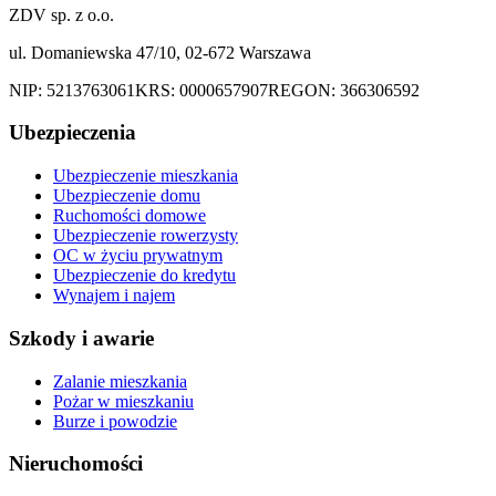
ZDV sp. z o.o.
ul. Domaniewska 47/10, 02-672 Warszawa
NIP:
5213763061
KRS:
0000657907
REGON:
366306592
Ubezpieczenia
Ubezpieczenie mieszkania
Ubezpieczenie domu
Ruchomości domowe
Ubezpieczenie rowerzysty
OC w życiu prywatnym
Ubezpieczenie do kredytu
Wynajem i najem
Szkody i awarie
Zalanie mieszkania
Pożar w mieszkaniu
Burze i powodzie
Nieruchomości