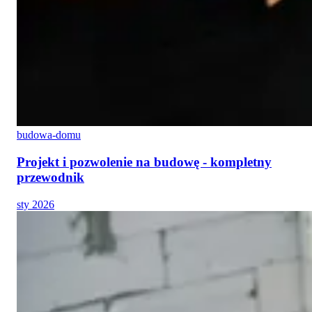
budowa-domu
Projekt i pozwolenie na budowę - kompletny
przewodnik
sty 2026