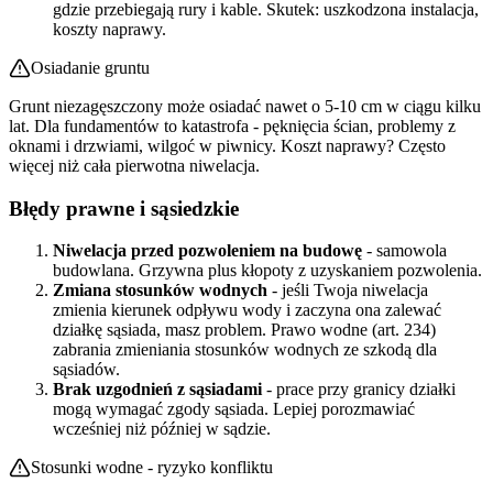
gdzie przebiegają rury i kable. Skutek: uszkodzona instalacja,
koszty naprawy.
Osiadanie gruntu
Grunt niezagęszczony może osiadać nawet o 5-10 cm w ciągu kilku
lat. Dla fundamentów to katastrofa - pęknięcia ścian, problemy z
oknami i drzwiami, wilgoć w piwnicy. Koszt naprawy? Często
więcej niż cała pierwotna niwelacja.
Błędy prawne i sąsiedzkie
Niwelacja przed pozwoleniem na budowę
- samowola
budowlana. Grzywna plus kłopoty z uzyskaniem pozwolenia.
Zmiana stosunków wodnych
- jeśli Twoja niwelacja
zmienia kierunek odpływu wody i zaczyna ona zalewać
działkę sąsiada, masz problem. Prawo wodne (art. 234)
zabrania zmieniania stosunków wodnych ze szkodą dla
sąsiadów.
Brak uzgodnień z sąsiadami
- prace przy granicy działki
mogą wymagać zgody sąsiada. Lepiej porozmawiać
wcześniej niż później w sądzie.
Stosunki wodne - ryzyko konfliktu