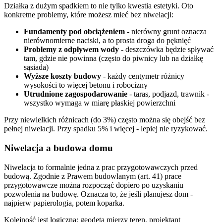
Działka z dużym spadkiem to nie tylko kwestia estetyki. Oto
konkretne problemy, które możesz mieć bez niwelacji:
Fundamenty pod obciążeniem
- nierówny grunt oznacza
nierównomierne naciski, a to prosta droga do pęknięć
Problemy z odpływem wody
- deszczówka będzie spływać
tam, gdzie nie powinna (często do piwnicy lub na działkę
sąsiada)
Wyższe koszty budowy
- każdy centymetr różnicy
wysokości to więcej betonu i robocizny
Utrudnione zagospodarowanie
- taras, podjazd, trawnik -
wszystko wymaga w miarę płaskiej powierzchni
Przy niewielkich różnicach (do 3%) często można się obejść bez
pełnej niwelacji. Przy spadku 5% i więcej - lepiej nie ryzykować.
Niwelacja a budowa domu
Niwelacja to formalnie jedna z prac przygotowawczych przed
budową. Zgodnie z Prawem budowlanym (art. 41) prace
przygotowawcze można rozpocząć dopiero po uzyskaniu
pozwolenia na budowę. Oznacza to, że jeśli planujesz dom -
najpierw papierologia, potem koparka.
Kolejność jest logiczna: geodeta mierzy teren, projektant