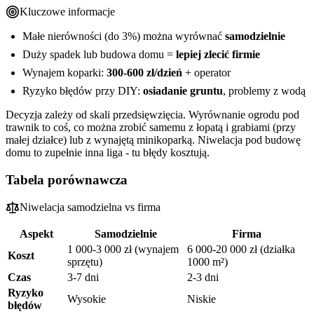
Kluczowe informacje
Małe nierówności (do 3%) można wyrównać
samodzielnie
Duży spadek lub budowa domu =
lepiej zlecić firmie
Wynajem koparki:
300-600 zł/dzień
+ operator
Ryzyko błędów przy DIY:
osiadanie gruntu
, problemy z wodą
Decyzja zależy od skali przedsięwzięcia. Wyrównanie ogrodu pod
trawnik to coś, co można zrobić samemu z łopatą i grabiami (przy
małej działce) lub z wynajętą minikoparką. Niwelacja pod budowę
domu to zupełnie inna liga - tu błędy kosztują.
Tabela porównawcza
Niwelacja samodzielna vs firma
Aspekt
Samodzielnie
Firma
1 000-3 000 zł (wynajem
6 000-20 000 zł (działka
Koszt
sprzętu)
1000 m²)
Czas
3-7 dni
2-3 dni
Ryzyko
Wysokie
Niskie
błędów