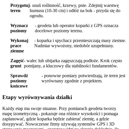
Przygotuj
- usuń roślinność, krzewy, pnie. Zdejmij warstwę
teren
humusu (10-30 cm) i odłóż na bok - przyda się do
ogrodu.
Wyznacz
- geodeta lub operator koparki z GPS oznacza
poziomy
docelowe poziomy terenu.
Wykonaj
- koparka i spychacz przemieszczają masy ziemne.
prace
Nadmiar wywożony, niedobór uzupełniany.
ziemne
Zagęść
- walec lub ubijarka zagęszczają podłoże. Krok często
grunt
pomijany, a kluczowy dla stabilności fundamentów.
Sprawdź
- ponowne pomiary potwierdzają, że teren jest
poziomy
wyrównany zgodnie z projektem.
końcowe
Etapy wyrównywania działki
Każdy etap ma swoje niuanse. Przy pomiarach geodeta tworzy
mapę izometryczną - pokazuje ona różnice wysokości i pomaga
zaplanować, gdzie koparka będzie zabierać ziemię, a gdzie
dosypywać. Nowoczesne firmy używają systemów GPS i 3D