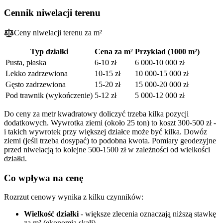
Cennik niwelacji terenu
Ceny niwelacji terenu za m²
Typ działki
Cena za m²
Przykład (1000 m²)
Pusta, płaska
6-10 zł
6 000-10 000 zł
Lekko zadrzewiona
10-15 zł
10 000-15 000 zł
Gęsto zadrzewiona
15-20 zł
15 000-20 000 zł
Pod trawnik (wykończenie)
5-12 zł
5 000-12 000 zł
Do ceny za metr kwadratowy doliczyć trzeba kilka pozycji
dodatkowych. Wywrotka ziemi (około 25 ton) to koszt 300-500 zł -
i takich wywrotek przy większej działce może być kilka. Dowóz
ziemi (jeśli trzeba dosypać) to podobna kwota. Pomiary geodezyjne
przed niwelacją to kolejne 500-1500 zł w zależności od wielkości
działki.
Co wpływa na cenę
Rozrzut cenowy wynika z kilku czynników:
Wielkość działki
- większe zlecenia oznaczają niższą stawkę
za m² (ekonomia skali)