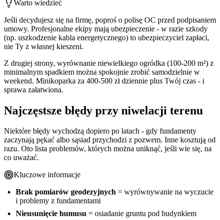
Warto wiedzieć
Jeśli decydujesz się na firmę, poproś o polisę OC przed podpisaniem
umowy. Profesjonalne ekipy mają ubezpieczenie - w razie szkody
(np. uszkodzenie kabla energetycznego) to ubezpieczyciel zapłaci,
nie Ty z własnej kieszeni.
Z drugiej strony, wyrównanie niewielkiego ogródka (100-200 m²) z
minimalnym spadkiem można spokojnie zrobić samodzielnie w
weekend. Minikoparka za 400-500 zł dziennie plus Twój czas - i
sprawa załatwiona.
Najczęstsze błędy przy niwelacji terenu
Niektóre błędy wychodzą dopiero po latach - gdy fundamenty
zaczynają pękać albo sąsiad przychodzi z pozwem. Inne kosztują od
razu. Oto lista problemów, których można uniknąć, jeśli wie się, na
co uważać.
Kluczowe informacje
Brak pomiarów geodezyjnych
= wyrównywanie na wyczucie
i problemy z fundamentami
Nieusunięcie humusu
= osiadanie gruntu pod budynkiem