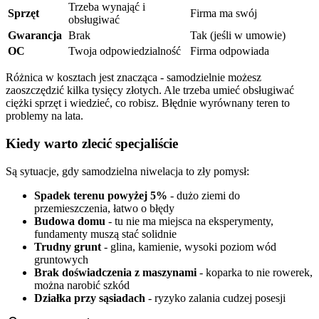
Trzeba wynająć i
Sprzęt
Firma ma swój
obsługiwać
Gwarancja
Brak
Tak (jeśli w umowie)
OC
Twoja odpowiedzialność
Firma odpowiada
Różnica w kosztach jest znacząca - samodzielnie możesz
zaoszczędzić kilka tysięcy złotych. Ale trzeba umieć obsługiwać
ciężki sprzęt i wiedzieć, co robisz. Błędnie wyrównany teren to
problemy na lata.
Kiedy warto zlecić specjaliście
Są sytuacje, gdy samodzielna niwelacja to zły pomysł:
Spadek terenu powyżej 5%
- dużo ziemi do
przemieszczenia, łatwo o błędy
Budowa domu
- tu nie ma miejsca na eksperymenty,
fundamenty muszą stać solidnie
Trudny grunt
- glina, kamienie, wysoki poziom wód
gruntowych
Brak doświadczenia z maszynami
- koparka to nie rowerek,
można narobić szkód
Działka przy sąsiadach
- ryzyko zalania cudzej posesji