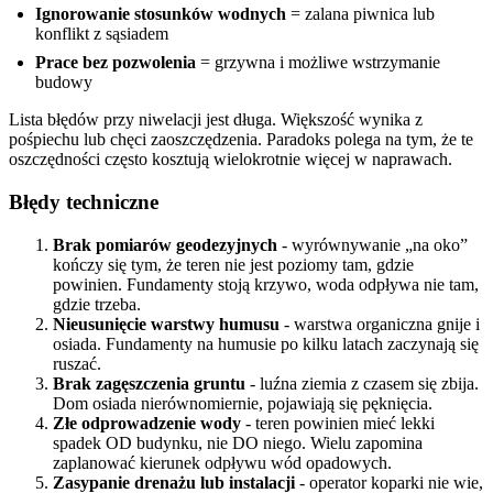
Ignorowanie stosunków wodnych
= zalana piwnica lub
konflikt z sąsiadem
Prace bez pozwolenia
= grzywna i możliwe wstrzymanie
budowy
Lista błędów przy niwelacji jest długa. Większość wynika z
pośpiechu lub chęci zaoszczędzenia. Paradoks polega na tym, że te
oszczędności często kosztują wielokrotnie więcej w naprawach.
Błędy techniczne
Brak pomiarów geodezyjnych
- wyrównywanie „na oko”
kończy się tym, że teren nie jest poziomy tam, gdzie
powinien. Fundamenty stoją krzywo, woda odpływa nie tam,
gdzie trzeba.
Nieusunięcie warstwy humusu
- warstwa organiczna gnije i
osiada. Fundamenty na humusie po kilku latach zaczynają się
ruszać.
Brak zagęszczenia gruntu
- luźna ziemia z czasem się zbija.
Dom osiada nierównomiernie, pojawiają się pęknięcia.
Złe odprowadzenie wody
- teren powinien mieć lekki
spadek OD budynku, nie DO niego. Wielu zapomina
zaplanować kierunek odpływu wód opadowych.
Zasypanie drenażu lub instalacji
- operator koparki nie wie,