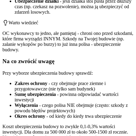
Ubezpieczenie działki
- jeśli działka stoi pusta przez dłuższy
czas (np. czekasz na pozwolenie), można ją ubezpieczyć od
zdarzeń losowych.
Warto wiedzieć
OC wykonawcy to jedno, ale pamiętaj - chroni ono przed szkodami,
które firma wyrządzi INNYM. Szkody na Twojej budowie (np.
zalanie wykopów po burzy) to już inna polisa - ubezpieczenie
budowy.
Na co zwrócić uwagę
Przy wyborze ubezpieczenia budowy sprawdź:
Zakres ochrony
- czy obejmuje prace ziemne i
przygotowawcze (nie tylko sam budynek)
Sumę ubezpieczenia
- powinna odpowiadać wartości
inwestycji
Wyłączenia
- czego polisa NIE obejmuje (często: szkody z
powodu błędów projektowych)
Okres ochrony
- od kiedy do kiedy trwa ubezpieczenie
Koszt ubezpieczenia budowy to zwykle 0,1-0,3% wartości
inwestycji. Dla domu za 500 000 zł to około 500-1500 zł rocznie.