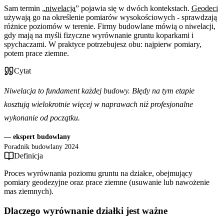
Sam termin „
niwelacja
” pojawia się w dwóch kontekstach.
Geodeci
używają go na określenie pomiarów wysokościowych - sprawdzają
różnice poziomów w terenie. Firmy budowlane mówią o niwelacji,
gdy mają na myśli fizyczne wyrównanie gruntu koparkami i
spychaczami. W praktyce potrzebujesz obu: najpierw pomiary,
potem prace ziemne.
Cytat
Niwelacja to fundament każdej budowy. Błędy na tym etapie
kosztują wielokrotnie więcej w naprawach niż profesjonalne
wykonanie od początku.
— ekspert budowlany
Poradnik budowlany 2024
Definicja
Proces wyrównania poziomu gruntu na działce, obejmujący
pomiary geodezyjne oraz prace ziemne (usuwanie lub nawożenie
mas ziemnych).
Dlaczego wyrównanie działki jest ważne