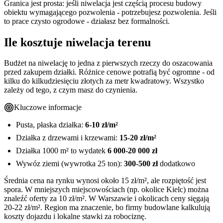
Granica jest prosta: jeśli niwelacja jest częścią procesu budowy
obiektu wymagającego pozwolenia - potrzebujesz pozwolenia. Jeśli
to prace czysto ogrodowe - działasz bez formalności.
Ile kosztuje niwelacja terenu
Budżet na niwelację to jedna z pierwszych rzeczy do oszacowania
przed zakupem działki. Różnice cenowe potrafią być ogromne - od
kilku do kilkudziesięciu złotych za metr kwadratowy. Wszystko
zależy od tego, z czym masz do czynienia.
Kluczowe informacje
Pusta, płaska działka:
6-10 zł/m²
Działka z drzewami i krzewami:
15-20 zł/m²
Działka 1000 m² to wydatek
6 000-20 000 zł
Wywóz ziemi (wywrotka 25 ton):
300-500 zł
dodatkowo
Średnia cena na rynku wynosi około 15 zł/m², ale rozpiętość jest
spora. W mniejszych miejscowościach (np. okolice Kielc) można
znaleźć oferty za 10 zł/m². W Warszawie i okolicach ceny sięgają
20-22 zł/m². Region ma znaczenie, bo firmy budowlane kalkulują
koszty dojazdu i lokalne stawki za robociznę.