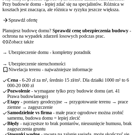
Przy budowie domu - lepiej zdać się na specjalistów. Różnica w
kosztach jest znacząca, ale różnica w ryzyku jeszcze większa.
Sprawdź ofertę
Planujesz budowę domu?
Sprawdź cenę ubezpieczenia budowy
-
ochrona na wypadek zdarzeń losowych podczas prac.
Zobacz także
Ubezpieczenie domu - kompletny poradnik
Ubezpieczenie nieruchomości
Niwelacja terenu - najważniejsze informacje
Cena
- 6-20 zł za m², średnio 15 zł/m². Dla działki 1000 m² to 6
000-20 000 zł
Pozwolenie
- wymagane tylko przy budowie domu (art. 41
Prawa budowlanego)
Etapy
- pomiary geodezyjne → przygotowanie terenu → prace
ziemne → zagęszczenie
Samodzielnie vs firma
- małe prace ogrodowe można zrobić
samemu, budowa domu = lepiej zlecić
Błędy
- najczęstsze to brak pomiarów, nieusunięcie humusu, brak
zagęszczenia gruntu
Stosunki wodne
- uwaga na zalanie sąsiada, może skończyć się