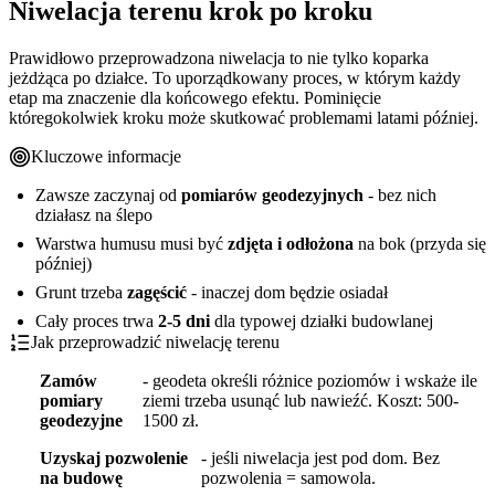
Niwelacja terenu krok po kroku
Prawidłowo przeprowadzona niwelacja to nie tylko koparka
jeżdżąca po działce. To uporządkowany proces, w którym każdy
etap ma znaczenie dla końcowego efektu. Pominięcie
któregokolwiek kroku może skutkować problemami latami później.
Kluczowe informacje
Zawsze zaczynaj od
pomiarów geodezyjnych
- bez nich
działasz na ślepo
Warstwa humusu musi być
zdjęta i odłożona
na bok (przyda się
później)
Grunt trzeba
zagęścić
- inaczej dom będzie osiadał
Cały proces trwa
2-5 dni
dla typowej działki budowlanej
Jak przeprowadzić niwelację terenu
Zamów
- geodeta określi różnice poziomów i wskaże ile
pomiary
ziemi trzeba usunąć lub nawieźć. Koszt: 500-
geodezyjne
1500 zł.
Uzyskaj pozwolenie
- jeśli niwelacja jest pod dom. Bez
na budowę
pozwolenia = samowola.