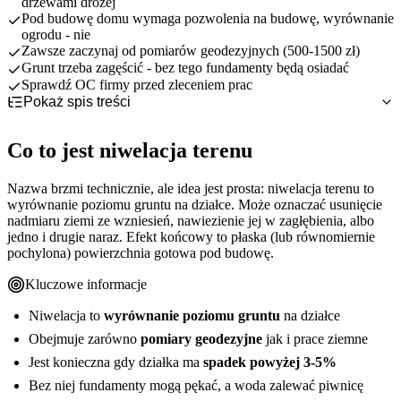
drzewami drożej
Pod budowę domu wymaga pozwolenia na budowę, wyrównanie
ogrodu - nie
Zawsze zaczynaj od pomiarów geodezyjnych (500-1500 zł)
Grunt trzeba zagęścić - bez tego fundamenty będą osiadać
Sprawdź OC firmy przed zleceniem prac
Pokaż spis treści
Co to jest niwelacja terenu
Kiedy niwelacja terenu wymaga pozwolenia
Dlaczego wyrównanie działki jest ważne
Co to jest niwelacja terenu
Ile kosztuje niwelacja terenu
Niwelacja a budowa domu
Kiedy pozwolenie jest wymagane
Niwelacja terenu krok po kroku
Kiedy możesz działać bez formalności
Cennik niwelacji terenu
Nazwa brzmi technicznie, ale idea jest prosta: niwelacja terenu to
Niwelacja samodzielna czy zlecenie firmie
Co wpływa na cenę
Etapy wyrównywania działki
wyrównanie poziomu gruntu na działce. Może oznaczać usunięcie
Najczęstsze błędy przy niwelacji terenu
Metody niwelacji
Tabela porównawcza
nadmiaru ziemi ze wzniesień, nawiezienie jej w zagłębienia, albo
Ubezpieczenie działki i budowy – o czym pamiętać
Kiedy warto zlecić specjaliście
Błędy techniczne
jedno i drugie naraz. Efekt końcowy to płaska (lub równomiernie
Podsumowanie
Błędy prawne i sąsiedzkie
Rodzaje ubezpieczeń przy budowie
pochylona) powierzchnia gotowa pod budowę.
Na co zwrócić uwagę
Kluczowe informacje
Niwelacja to
wyrównanie poziomu gruntu
na działce
Obejmuje zarówno
pomiary geodezyjne
jak i prace ziemne
Jest konieczna gdy działka ma
spadek powyżej 3-5%
Bez niej fundamenty mogą pękać, a woda zalewać piwnicę