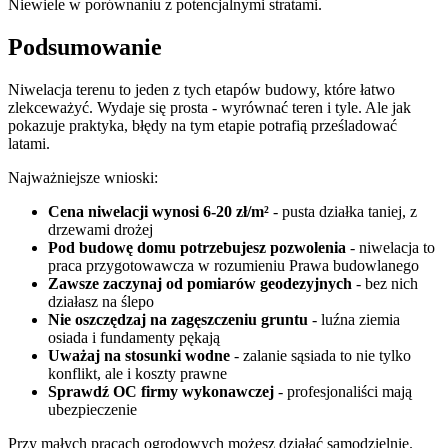
Niewiele w porównaniu z potencjalnymi stratami.
Podsumowanie
Niwelacja terenu to jeden z tych etapów budowy, które łatwo
zlekceważyć. Wydaje się prosta - wyrównać teren i tyle. Ale jak
pokazuje praktyka, błędy na tym etapie potrafią prześladować
latami.
Najważniejsze wnioski:
Cena niwelacji wynosi 6-20 zł/m²
- pusta działka taniej, z
drzewami drożej
Pod budowę domu potrzebujesz pozwolenia
- niwelacja to
praca przygotowawcza w rozumieniu Prawa budowlanego
Zawsze zaczynaj od pomiarów geodezyjnych
- bez nich
działasz na ślepo
Nie oszczędzaj na zagęszczeniu gruntu
- luźna ziemia
osiada i fundamenty pękają
Uważaj na stosunki wodne
- zalanie sąsiada to nie tylko
konflikt, ale i koszty prawne
Sprawdź OC firmy wykonawczej
- profesjonaliści mają
ubezpieczenie
Przy małych pracach ogrodowych możesz działać samodzielnie.