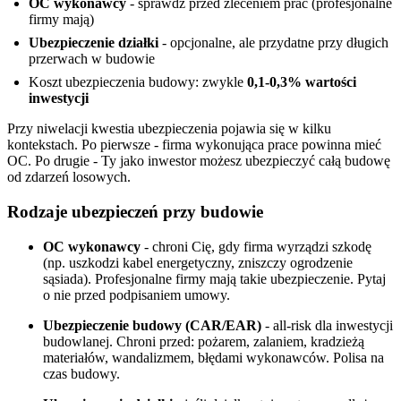
OC wykonawcy
- sprawdź przed zleceniem prac (profesjonalne
firmy mają)
Ubezpieczenie działki
- opcjonalne, ale przydatne przy długich
przerwach w budowie
Koszt ubezpieczenia budowy: zwykle
0,1-0,3% wartości
inwestycji
Przy niwelacji kwestia ubezpieczenia pojawia się w kilku
kontekstach. Po pierwsze - firma wykonująca prace powinna mieć
OC. Po drugie - Ty jako inwestor możesz ubezpieczyć całą budowę
od zdarzeń losowych.
Rodzaje ubezpieczeń przy budowie
OC wykonawcy
- chroni Cię, gdy firma wyrządzi szkodę
(np. uszkodzi kabel energetyczny, zniszczy ogrodzenie
sąsiada). Profesjonalne firmy mają takie ubezpieczenie. Pytaj
o nie przed podpisaniem umowy.
Ubezpieczenie budowy (CAR/EAR)
- all-risk dla inwestycji
budowlanej. Chroni przed: pożarem, zalaniem, kradzieżą
materiałów, wandalizmem, błędami wykonawców. Polisa na
czas budowy.