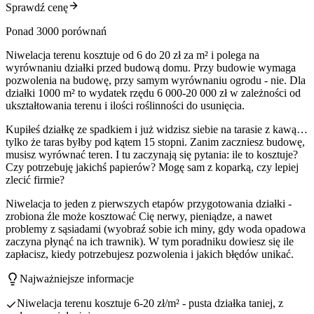
Sprawdź cenę
Ponad 3000 porównań
Niwelacja terenu kosztuje od 6 do 20 zł za m² i polega na
wyrównaniu działki przed budową domu. Przy budowie wymaga
pozwolenia na budowę, przy samym wyrównaniu ogrodu - nie. Dla
działki 1000 m² to wydatek rzędu 6 000-20 000 zł w zależności od
ukształtowania terenu i ilości roślinności do usunięcia.
Kupiłeś działkę ze spadkiem i już widzisz siebie na tarasie z kawą…
tylko że taras byłby pod kątem 15 stopni. Zanim zaczniesz budowę,
musisz wyrównać teren. I tu zaczynają się pytania: ile to kosztuje?
Czy potrzebuję jakichś papierów? Mogę sam z koparką, czy lepiej
zlecić firmie?
Niwelacja to jeden z pierwszych etapów przygotowania działki -
zrobiona źle może kosztować Cię nerwy, pieniądze, a nawet
problemy z sąsiadami (wyobraź sobie ich miny, gdy woda opadowa
zaczyna płynąć na ich trawnik). W tym poradniku dowiesz się ile
zapłacisz, kiedy potrzebujesz pozwolenia i jakich błędów unikać.
Najważniejsze informacje
Niwelacja terenu kosztuje 6-20 zł/m² - pusta działka taniej, z