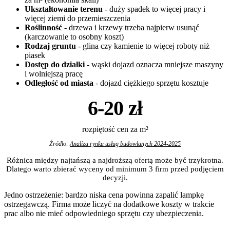
Ukształtowanie terenu
- duży spadek to więcej pracy i
więcej ziemi do przemieszczenia
Roślinność
- drzewa i krzewy trzeba najpierw usunąć
(karczowanie to osobny koszt)
Rodzaj gruntu
- glina czy kamienie to więcej roboty niż
piasek
Dostęp do działki
- wąski dojazd oznacza mniejsze maszyny
i wolniejszą pracę
Odległość od miasta
- dojazd ciężkiego sprzętu kosztuje
6-20 zł
rozpiętość cen za m²
Źródło:
Analiza rynku usług budowlanych 2024-2025
Różnica między najtańszą a najdroższą ofertą może być trzykrotna.
Dlatego warto zbierać wyceny od minimum 3 firm przed podjęciem
decyzji.
Jedno ostrzeżenie: bardzo niska cena powinna zapalić lampkę
ostrzegawczą. Firma może liczyć na dodatkowe koszty w trakcie
prac albo nie mieć odpowiedniego sprzętu czy ubezpieczenia.