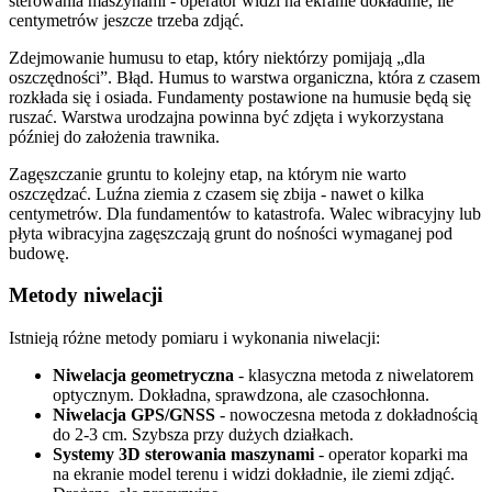
sterowania maszynami - operator widzi na ekranie dokładnie, ile
centymetrów jeszcze trzeba zdjąć.
Zdejmowanie humusu to etap, który niektórzy pomijają „dla
oszczędności”. Błąd. Humus to warstwa organiczna, która z czasem
rozkłada się i osiada. Fundamenty postawione na humusie będą się
ruszać. Warstwa urodzajna powinna być zdjęta i wykorzystana
później do założenia trawnika.
Zagęszczanie gruntu to kolejny etap, na którym nie warto
oszczędzać. Luźna ziemia z czasem się zbija - nawet o kilka
centymetrów. Dla fundamentów to katastrofa. Walec wibracyjny lub
płyta wibracyjna zagęszczają grunt do nośności wymaganej pod
budowę.
Metody niwelacji
Istnieją różne metody pomiaru i wykonania niwelacji:
Niwelacja geometryczna
- klasyczna metoda z niwelatorem
optycznym. Dokładna, sprawdzona, ale czasochłonna.
Niwelacja GPS/GNSS
- nowoczesna metoda z dokładnością
do 2-3 cm. Szybsza przy dużych działkach.
Systemy 3D sterowania maszynami
- operator koparki ma
na ekranie model terenu i widzi dokładnie, ile ziemi zdjąć.