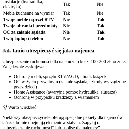
Instalacje (hydraulika,
Tak
Nie
elektryka)
Meble kuchenne na wymiar
Tak
Nie
Twoje meble i sprzęt RTV
Nie
Tak
Twoje ubrania i przedmioty
Nie
Tak
OC za zalanie sąsiada
Nie
Tak
Twój laptop i telefon
Nie
Tak
Jak tanio ubezpieczyć się jako najemca
Ubezpieczenie ruchomości dla najemcy to koszt 100-200 zł rocznie.
Za tę kwotę zyskujesz:
Ochronę mebli, sprzętu RTV/AGD, ubrań, książek
OC w życiu prywatnym (zalanie sąsiada, szkody wyrządzone
przez dzieci)
Home Assistance (awaryjna pomoc hydraulika, ślusarza)
Ochronę w przypadku kradzieży z włamaniem
Warto wiedzieć
Niektórzy ubezpieczyciele oferują specjalne pakiety dla najemców -
tańsze, bo nie obejmują elementów stałych. Zapytaj o
„ubezpieczenie ruchomości” lub „polisę dla najemcy”.