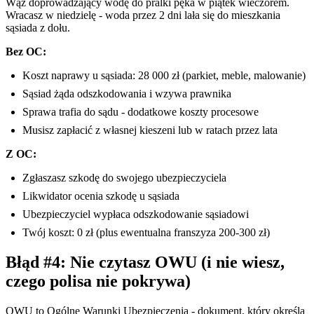
Wąż doprowadzający wodę do pralki pęka w piątek wieczorem.
Wracasz w niedzielę - woda przez 2 dni lała się do mieszkania
sąsiada z dołu.
Bez OC:
Koszt naprawy u sąsiada: 28 000 zł (parkiet, meble, malowanie)
Sąsiad żąda odszkodowania i wzywa prawnika
Sprawa trafia do sądu - dodatkowe koszty procesowe
Musisz zapłacić z własnej kieszeni lub w ratach przez lata
Z OC:
Zgłaszasz szkodę do swojego ubezpieczyciela
Likwidator ocenia szkodę u sąsiada
Ubezpieczyciel wypłaca odszkodowanie sąsiadowi
Twój koszt: 0 zł (plus ewentualna franszyza 200-300 zł)
Błąd #4: Nie czytasz OWU (i nie wiesz,
czego polisa nie pokrywa)
OWU to Ogólne Warunki Ubezpieczenia - dokument, który określa