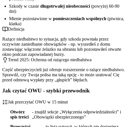
Szkody w czasie
długotrwałej nieobecności
(powyżej 60-90
dni)
Mienie pozostawione w
pomieszczeniach wspólnych
(piwnica,
klatka)
Definicja
Rażące niedbalstwo to sytuacja, gdy szkoda powstała przez
oczywiste zaniedbanie obowiązków - np. wyszedłeś z domu
zostawiając włączone żelazko na ubraniu lub pozostawiłeś otwarte
okno podczas zapowiadanej burzy.
Trend 2025: Ochrona od rażącego niedbalstwa
Część ubezpieczycieli już oferuje rozszerzenie o rażące niedbalstwo.
Sprawdź, czy Twoja polisa ma taką opcję - to może uratować Cię
przed odmową wypłaty przy „głupich” błędach.
Jak czytać OWU - szybki przewodnik
Jak przeczytać OWU w 15 minut
Otwórz
- znajdź sekcje „Wyłączenia odpowiedzialności” i
spis treści
„Obowiązki ubezpieczonego”
Przeczytaj
- to lista sytuacji, w których nie dostaniesz