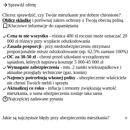
Sprawdź ofertę
Chcesz sprawdzić, czy Twoje mieszkanie jest dobrze chronione?
Oblicz składkę
i porównaj zakres ochrony z Twoją obecną polisą.
Kluczowe informacje do zapamiętania
Cena to nie wszystko
- różnica 400 zł rocznie może oznaczać 20
000 zł różnicy przy wypłacie odszkodowania
Zasada proporcji
- przy niedoubezpieczeniu otrzymasz
proporcjonalnie niższe odszkodowanie (np. 62,5% zamiast 100%)
OC za 30-50 zł
- chroni przed szkodami wyrządzonymi
sąsiadom, których naprawa kosztuje 5 000-45 000 zł
Wymagane zabezpieczenia
- min. 2 zamki wielozapadkowe i
aktualne przeglądy techniczne (gaz, komin)
Najemcy potrzebują własnej polisy
- ubezpieczenie właściciela
nie chroni Twoich mebli i sprzętu
Aktualizuj co roku
- inflacja i remonty zwiększają wartość
mieszkania, a suma ubezpieczenia zostaje taka sama
Najczęściej zadawane pytania
Jakie są najczęstsze błędy przy ubezpieczeniu mieszkania?