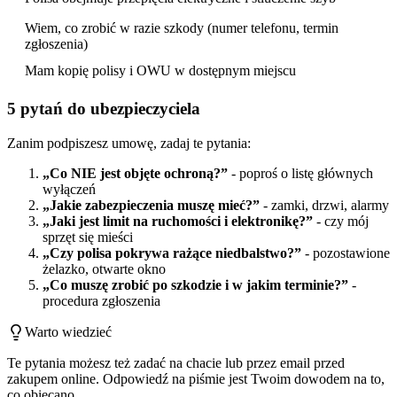
Wiem, co zrobić w razie szkody (numer telefonu, termin
zgłoszenia)
Mam kopię polisy i OWU w dostępnym miejscu
5 pytań do ubezpieczyciela
Zanim podpiszesz umowę, zadaj te pytania:
„Co NIE jest objęte ochroną?”
- poproś o listę głównych
wyłączeń
„Jakie zabezpieczenia muszę mieć?”
- zamki, drzwi, alarmy
„Jaki jest limit na ruchomości i elektronikę?”
- czy mój
sprzęt się mieści
„Czy polisa pokrywa rażące niedbalstwo?”
- pozostawione
żelazko, otwarte okno
„Co muszę zrobić po szkodzie i w jakim terminie?”
-
procedura zgłoszenia
Warto wiedzieć
Te pytania możesz też zadać na chacie lub przez email przed
zakupem online. Odpowiedź na piśmie jest Twoim dowodem na to,
co obiecano.