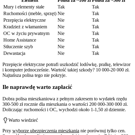
Element
Polisa za ~100 zł
Polisa za ~500 zł
Mury i elementy stałe
Tak
Tak
Ruchomości (meble, sprzęt)
Nie
Tak
Przepięcia elektryczne
Nie
Tak
Kradzież z włamaniem
Nie
Tak
OC w życiu prywatnym
Nie
Tak
Home Assistance
Nie
Tak
Stłuczenie szyb
Nie
Tak
Dewastacja
Nie
Tak
Przepięcie elektryczne potrafi uszkodzić lodówkę, pralkę, telewizor
i komputer jednocześnie. Wartość takiej szkody? 10 000-20 000 zł.
Najtańsza polisa tego nie pokryje.
Ile naprawdę warto zapłacić
Dobra polisa mieszkaniowa z pełnym zakresem to wydatek rzędu
300-500 zł rocznie dla mieszkania o wartości 200 000-300 000 zł.
Doliczając ruchomości i OC, wychodzi około 1-1,50 zł dziennie.
Warto wiedzieć
Przy
wyborze ubezpieczenia mieszkania
nie porównuj tylko cen.