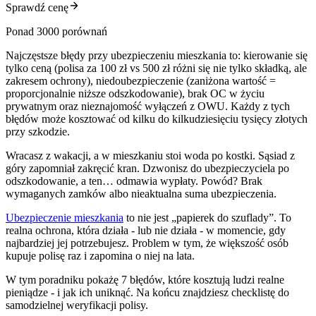
Sprawdź cenę
Ponad 3000 porównań
Najczęstsze błędy przy ubezpieczeniu mieszkania to: kierowanie się
tylko ceną (polisa za 100 zł vs 500 zł różni się nie tylko składką, ale
zakresem ochrony), niedoubezpieczenie (zaniżona wartość =
proporcjonalnie niższe odszkodowanie), brak OC w życiu
prywatnym oraz nieznajomość wyłączeń z OWU. Każdy z tych
błędów może kosztować od kilku do kilkudziesięciu tysięcy złotych
przy szkodzie.
Wracasz z wakacji, a w mieszkaniu stoi woda po kostki. Sąsiad z
góry zapomniał zakręcić kran. Dzwonisz do ubezpieczyciela po
odszkodowanie, a ten… odmawia wypłaty. Powód? Brak
wymaganych zamków albo nieaktualna suma ubezpieczenia.
Ubezpieczenie mieszkania
to nie jest „papierek do szuflady”. To
realna ochrona, która działa - lub nie działa - w momencie, gdy
najbardziej jej potrzebujesz. Problem w tym, że większość osób
kupuje polisę raz i zapomina o niej na lata.
W tym poradniku pokażę 7 błędów, które kosztują ludzi realne
pieniądze - i jak ich uniknąć. Na końcu znajdziesz checklistę do
samodzielnej weryfikacji polisy.