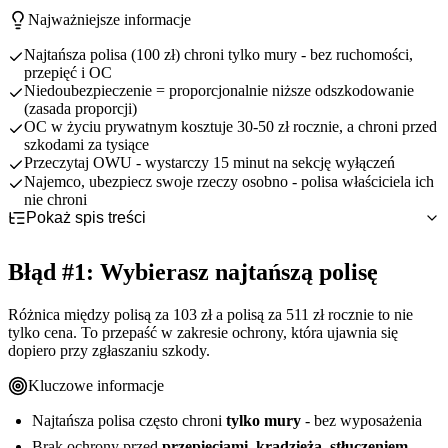
Najważniejsze informacje
Najtańsza polisa (100 zł) chroni tylko mury - bez ruchomości,
przepięć i OC
Niedoubezpieczenie = proporcjonalnie niższe odszkodowanie
(zasada proporcji)
OC w życiu prywatnym kosztuje 30-50 zł rocznie, a chroni przed
szkodami za tysiące
Przeczytaj OWU - wystarczy 15 minut na sekcję wyłączeń
Najemco, ubezpiecz swoje rzeczy osobno - polisa właściciela ich
nie chroni
Pokaż spis treści
Błąd #1: Wybierasz najtańszą polisę
Błąd #2: Zaniżasz wartość mieszkania i wyposażenia
Co tracisz, wybierając najtaniej
Błąd #1: Wybierasz najtańszą polisę
Błąd #3: Nie masz OC w życiu prywatnym
Ile naprawdę warto zapłacić
Jak działa „zasada proporcji”
Błąd #4: Nie czytasz OWU (i nie wiesz, czego polisa nie
Kalkulacja: ile możesz stracić
Kiedy potrzebujesz OC w mieszkaniu
pokrywa)
Różnica między polisą za 103 zł a polisą za 511 zł rocznie to nie
Inflacja - ukryty wróg Twojej polisy
Ile kosztuje brak OC
tylko cena. To przepaść w zakresie ochrony, która ujawnia się
Błąd #5: Nie spełniasz wymogów zabezpieczeń
Najczęstsze wyłączenia w polisach
dopiero przy zgłaszaniu szkody.
Błąd #6: Jako najemca polegasz na ubezpieczeniu właściciela
Jak czytać OWU - szybki przewodnik
Wymagane zabezpieczenia fizyczne
Błąd #7: Nie aktualizujesz polisy po remontach i zmianach
Obowiązkowe przeglądy techniczne
Co ubezpiecza właściciel vs co Ty
Kluczowe informacje
Jak uniknąć tych błędów - checklist przed zakupem polisy
Jak tanio ubezpieczyć się jako najemca
Kiedy musisz zaktualizować polisę
Podsumowanie - 7 błędów i jak ich uniknąć
Automatyczna indeksacja - warto?
Checklist: 10 punktów przed zakupem
Najtańsza polisa często chroni
tylko mury
- bez wyposażenia
5 pytań do ubezpieczyciela
Brak ochrony przed
przepięciami, kradzieżą, stłuczeniem