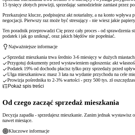
15 tysięcy złotych prowizji, sprzedając samodzielnie zamiast przez po
Przekazujesz klucze, podpisujesz akt notarialny, a na konto wpływa
negocjacji. Pierwszy raz może być stresujący - nie wiesz jakie papie
Ten poradnik przeprowadzi Cię przez cały proces - od sprawdzenia s
podatek i jak go uniknąć, oraz jakich błędów nie popełniać.
Najważniejsze informacje
Sprzedaż mieszkania trwa średnio 3-6 miesięcy w dużych miastach
Przygotuj dokumenty przed wystawieniem ogłoszenia: akt własnoś
Podatek 19% od dochodu płacisz tylko przy sprzedaży przed upł
Ulga mieszkaniowa: masz 3 lata na wydanie przychodu na cele mi
Prowizja pośrednika to 2-3% wartości - przy 500 tys. zł oszczędzas
Pokaż spis treści
Od czego zacząć sprzedaż mieszkania
Jak wycenić mieszkanie na sprzedaż
Sprawdź stan prawny mieszkania
Od czego zacząć sprzedaż mieszkania
Dokumenty do sprzedaży mieszkania - kompletna lista
Ustal realny termin sprzedaży
3 sposoby wyceny mieszkania
Koszty i podatki przy sprzedaży mieszkania
Co wpływa na cenę mieszkania
Dokumenty obowiązkowe
Decyzja zapadła - sprzedajesz mieszkanie. Zanim jednak wystawisz 
Jak sprzedać mieszkanie - 7 kroków
Skąd pobrać i ile kosztują
Kiedy zapłacisz podatek od sprzedaży
nawet miesiące.
Sprzedaż samodzielna czy przez pośrednika
Jak uniknąć podatku - ulga mieszkaniowa
Przygotowanie mieszkania do sprzedaży
Najczęstsze błędy przy sprzedaży mieszkania
Zestawienie kosztów sprzedaży
Jak stworzyć skuteczne ogłoszenie
Tabela porównawcza
Kluczowe informacje
Podsumowanie - jak skutecznie sprzedać mieszkanie
Finalizacja u notariusza
Dla kogo która opcja
Błędy przy wycenie i prezentacji