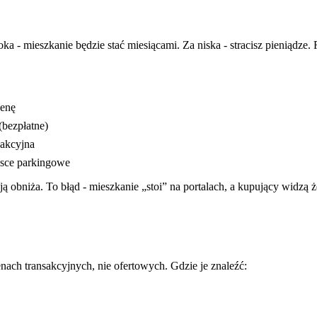
ka - mieszkanie będzie stać miesiącami. Za niska - stracisz pieniądze
cenę
bezpłatne)
sakcyjna
ejsce parkingowe
 obniża. To błąd - mieszkanie „stoi” na portalach, a kupujący widzą że
ach transakcyjnych, nie ofertowych. Gdzie je znaleźć: