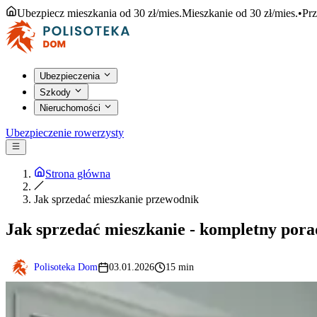
Ubezpiecz mieszkania od 30 zł/mies.
Mieszkanie od 30 zł/mies.
•
Prz
Ubezpieczenia
Szkody
Nieruchomości
Ubezpieczenie rowerzysty
Strona główna
Jak sprzedać mieszkanie przewodnik
Jak sprzedać mieszkanie - kompletny pora
Polisoteka Dom
03.01.2026
15 min