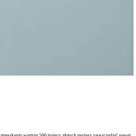
y mieszkaniu wartym 500 tysięcy złotych możesz zaoszczędzić nawet