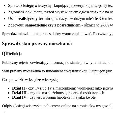
Błędy formalne i prawne
Sprawdź
księgę wieczystą
- kupujący ją zweryfikują, więc Ty te
Zgromadź dokumenty
przed
wystawieniem ogłoszenia - nie na os
Ustal
realistyczny termin
sprzedaży - w dużym mieście 3-6 mies
Zdecyduj:
samodzielnie czy z pośrednikiem
- różnica to 2-3% w
Sprzedaż mieszkania to proces, który warto zaplanować. Pierwsze t
Sprawdź stan prawny mieszkania
Definicja
Publiczny rejestr zawierający informacje o stanie prawnym nieruchomo
Stan prawny mieszkania to fundament całej transakcji. Kupujący (lub
Co sprawdzić w księdze wieczystej:
Dział II
- czy Ty (lub Ty z małżonkiem) widniejesz jako jedyny
Dział III
- czy nie ma służebności, roszczeń osób trzecich
Dział IV
- czy jest wpisana hipoteka i na jaką kwotę
Odpis z księgi wieczystej pobierzesz online na stronie ekw.ms.gov.pl.