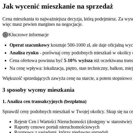
Jak wycenić mieszkanie na sprzedaż
Cena mieszkania to najważniejsza decyzja, którą podejmiesz. Za wyso
więc masz pewien margines na negocjacje.
Kluczowe informacje
Operat szacunkowy
kosztuje 500-1000 zł, ale daje oficjalną wy
Analiza rynku
- porównaj ceny podobnych mieszkań w okolicy (
Cena ofertowa powinna być
5-10% wyższa
niż oczekiwana tran
Na cenę wpływa: lokalizacja, piętro, stan techniczny, balkon, mi
Większość sprzedających zawyża cenę na starcie, a potem stopniowo ją
3 sposoby wyceny mieszkania
1. Analiza cen transakcyjnych (bezpłatna)
Sprawdź ceny podobnych mieszkań w Twojej okolicy. Skup się na cen
Rejestr Cen i Wartości Nieruchomości (dostępny w starostwie)
Raporty cenowe portali nieruchomościowych
Rozmowy z sąsiadami, którzy niedawno sprzedali