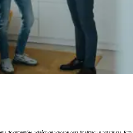
nia dokumentów, właściwej wyceny oraz finalizacji u notariusza. Prz