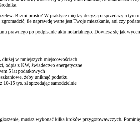
średnika.
 przelew. Brzmi prosto? W praktyce między decyzją o sprzedaży a tym 
ry zgromadzić, ile naprawdę warte jest Twoje mieszkanie, ani czy podat
tanu prawnego po podpisanie aktu notarialnego. Dowiesz się jak wyce
, dłużej w mniejszych miejscowościach
ci, odpis z KW, świadectwo energetyczne
ywem 5 lat podatkowych
eszkaniowe, żeby uniknąć podatku
z 10-15 tys. zł sprzedając samodzielnie
ogłoszenie, musisz wykonać kilka kroków przygotowawczych. Pominięci